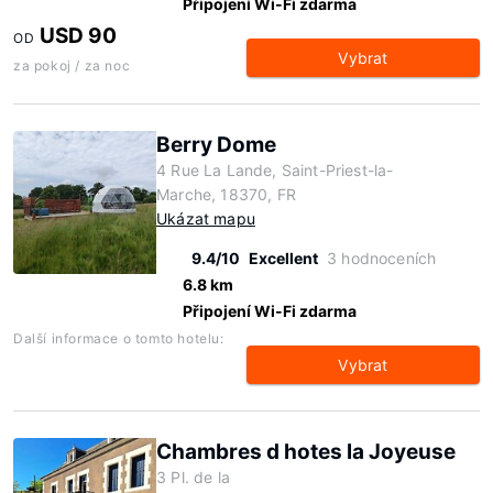
Připojení Wi-Fi zdarma
USD 90
OD
Vybrat
za pokoj / za noc
Berry Dome
4 Rue La Lande, Saint-Priest-la-
Marche, 18370, FR
Ukázat mapu
9.4/10
Excellent
3 hodnoceních
6.8 km
Připojení Wi-Fi zdarma
Další informace o tomto hotelu:
Vybrat
Chambres d hotes la Joyeuse
3 Pl. de la