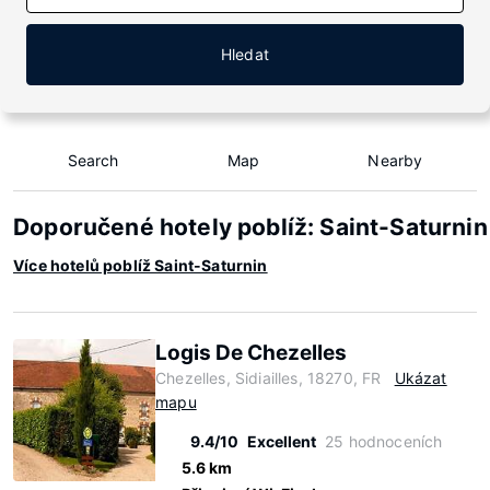
Hledat
Search
Map
Nearby
Doporučené hotely poblíž: Saint-Saturnin
Více hotelů poblíž Saint-Saturnin
Logis De Chezelles
Chezelles, Sidiailles, 18270, FR
Ukázat
mapu
9.4/10
Excellent
25 hodnoceních
5.6 km