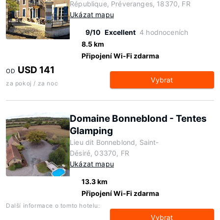
République, Préveranges, 18370, FR
Ukázat mapu
9/10
Excellent
4 hodnoceních
8.5 km
Připojení Wi-Fi zdarma
USD 141
OD
Vybrat
za pokoj / za noc
Domaine Bonneblond - Tentes
Glamping
Lieu dit Bonneblond, Saint-
Désiré, 03370, FR
Ukázat mapu
13.3 km
Připojení Wi-Fi zdarma
Další informace o tomto hotelu:
Vybrat