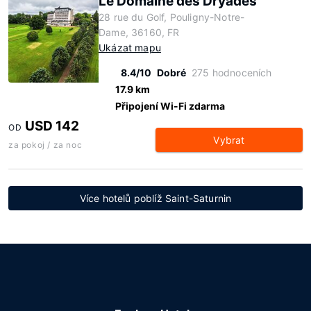
Le Domaine des Dryades
28 rue du Golf, Pouligny-Notre-
Dame, 36160, FR
Ukázat mapu
8.4/10
Dobré
275 hodnoceních
17.9 km
Připojení Wi-Fi zdarma
USD 142
OD
Vybrat
za pokoj / za noc
Více hotelů poblíž Saint-Saturnin