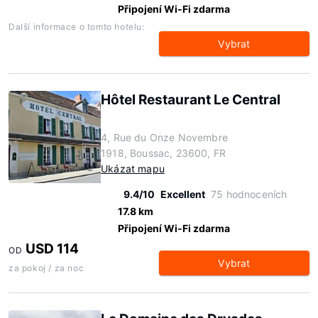
Připojení Wi-Fi zdarma
Další informace o tomto hotelu:
Vybrat
Hôtel Restaurant Le Central
4, Rue du Onze Novembre
1918, Boussac, 23600, FR
Ukázat mapu
9.4/10
Excellent
75 hodnoceních
17.8 km
Připojení Wi-Fi zdarma
USD 114
OD
Vybrat
za pokoj / za noc