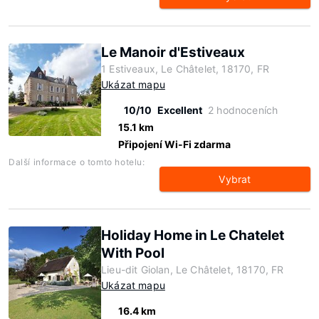
Le Manoir d'Estiveaux
1 Estiveaux, Le Châtelet, 18170, FR
Ukázat mapu
10/10
Excellent
2 hodnoceních
15.1 km
Připojení Wi-Fi zdarma
Další informace o tomto hotelu:
Vybrat
Holiday Home in Le Chatelet
With Pool
Lieu-dit Giolan, Le Châtelet, 18170, FR
Ukázat mapu
16.4 km