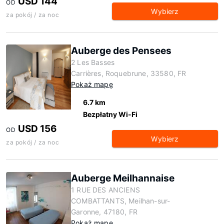
USD 144
OD
Wybierz
za pokój / za noc
Auberge des Pensees
2 Les Basses
Carrières, Roquebrune, 33580, FR
Pokaż mapę
6.7 km
Bezpłatny Wi-Fi
USD 156
OD
Wybierz
za pokój / za noc
Auberge Meilhannaise
1 RUE DES ANCIENS
COMBATTANTS, Meilhan-sur-
Garonne, 47180, FR
Pokaż mapę