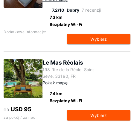
7.2/10
Dobry
7 recenzji
7.3 km
Bezpłatny Wi-Fi
Dodatkowe informacje:
Wybierz
Le Mas Réolais
198 Rte de la Réole, Saint-
Sève, 33190, FR
Pokaż mapę
7.4 km
Bezpłatny Wi-Fi
USD 95
OD
Wybierz
za pokój / za noc