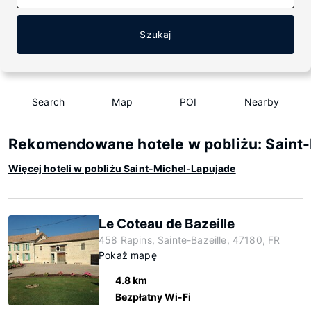
Szukaj
Search
Map
POI
Nearby
Rekomendowane hotele w pobliżu: Saint
Więcej hoteli w pobliżu Saint-Michel-Lapujade
Le Coteau de Bazeille
458 Rapins, Sainte-Bazeille, 47180, FR
Pokaż mapę
4.8 km
Bezpłatny Wi-Fi