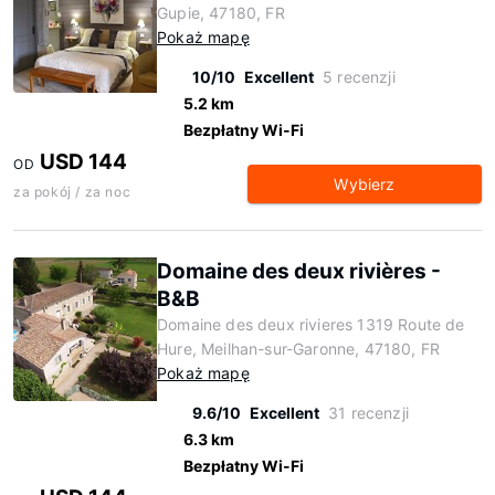
Gupie, 47180, FR
Pokaż mapę
10/10
Excellent
5 recenzji
5.2 km
Bezpłatny Wi-Fi
USD 144
OD
Wybierz
za pokój / za noc
Domaine des deux rivières -
B&B
Domaine des deux rivieres 1319 Route de
Hure, Meilhan-sur-Garonne, 47180, FR
Pokaż mapę
9.6/10
Excellent
31 recenzji
6.3 km
Bezpłatny Wi-Fi