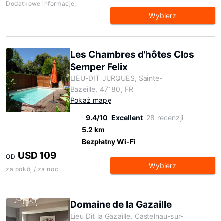
Dodatkowe informacje:
Wybierz
Les Chambres d'hôtes Clos
Semper Felix
LIEU-DIT JURQUES, Sainte-
Bazeille, 47180, FR
Pokaż mapę
9.4/10
Excellent
28 recenzji
5.2 km
Bezpłatny Wi-Fi
USD 109
OD
Wybierz
za pokój / za noc
Domaine de la Gazaille
Lieu Dit la Gazaille, Castelnau-sur-