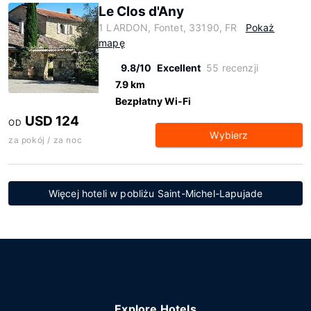
Le Clos d'Any
1 LARDON, Fontet, 33190, FR
Pokaż
mapę
9.8/10
Excellent
55 recenzji
7.9 km
Bezpłatny Wi-Fi
USD 124
OD
Wybierz
za pokój / za noc
Więcej hoteli w pobliżu Saint-Michel-Lapujade
Explore Hotels