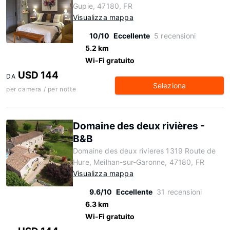
Gupie, 47180, FR
Visualizza mappa
10/10
Eccellente
5 recensioni
5.2 km
Wi-Fi gratuito
USD 144
DA
Seleziona
per camera / per notte
Domaine des deux rivières -
B&B
Domaine des deux rivieres 1319 Route de
Hure, Meilhan-sur-Garonne, 47180, FR
Visualizza mappa
9.6/10
Eccellente
31 recensioni
6.3 km
Wi-Fi gratuito