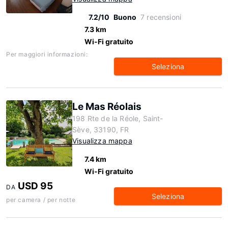
7.2/10
Buono
7 recensioni
7.3 km
Wi-Fi gratuito
Per maggiori informazioni:
Seleziona
Le Mas Réolais
198 Rte de la Réole, Saint-
Sève, 33190, FR
Visualizza mappa
7.4 km
Wi-Fi gratuito
USD 95
DA
Seleziona
per camera / per notte