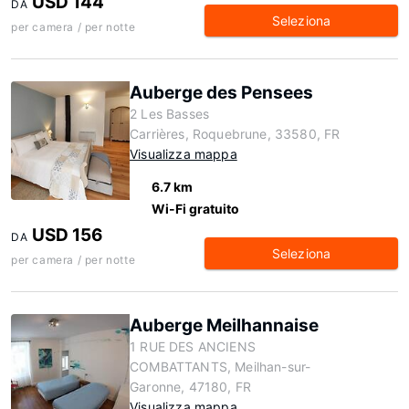
USD 144
DA
Seleziona
per camera / per notte
Auberge des Pensees
2 Les Basses
Carrières, Roquebrune, 33580, FR
Visualizza mappa
6.7 km
Wi-Fi gratuito
USD 156
DA
Seleziona
per camera / per notte
Auberge Meilhannaise
1 RUE DES ANCIENS
COMBATTANTS, Meilhan-sur-
Garonne, 47180, FR
Visualizza mappa