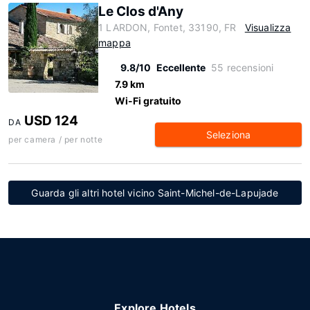
Le Clos d'Any
1 LARDON, Fontet, 33190, FR
Visualizza
mappa
9.8/10
Eccellente
55 recensioni
7.9 km
Wi-Fi gratuito
USD 124
DA
Seleziona
per camera / per notte
Guarda gli altri hotel vicino Saint-Michel-de-Lapujade
Explore Hotels