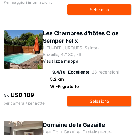
Per maggiori informazioni:
Seleziona
Les Chambres d'hôtes Clos
Semper Felix
LIEU-DIT JURQUES, Sainte-
Bazeille, 47180, FR
Visualizza mappa
9.4/10
Eccellente
28 recensioni
5.2 km
Wi-Fi gratuito
USD 109
DA
Seleziona
per camera / per notte
Domaine de la Gazaille
Lieu Dit la Gazaille, Castelnau-sur-