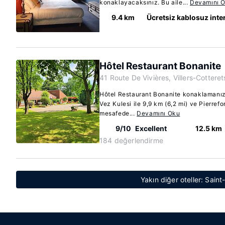
konaklayacaksınız. Bu aile...
Devamını 
9.4 km
Ücretsiz kablosuz inte
Hôtel Restaurant Bonanite
41 Route De Vivières, Villers-Cottere
Hôtel Restaurant Bonanite konaklamanızd
Vez Kulesi ile 9,9 km (6,2 mi) ve Pierrefo
mesafede...
Devamını Oku
9/10
Excellent
12.5 km
184 değerlendirme
Yakın diğer oteller: Sain