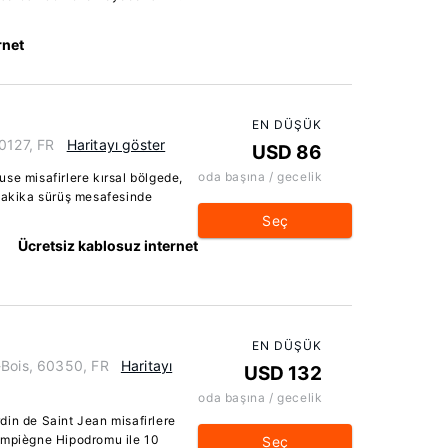
rnet
EN DÜŞÜK
0127, FR
Haritayı göster
USD 86
oda başına / gecelik
se misafirlere kırsal bölgede,
 dakika sürüş mesafesinde
Seç
Ücretsiz kablosuz internet
EN DÜŞÜK
-Bois, 60350, FR
Haritayı
USD 132
oda başına / gecelik
din de Saint Jean misafirlere
ompiègne Hipodromu ile 10
Seç