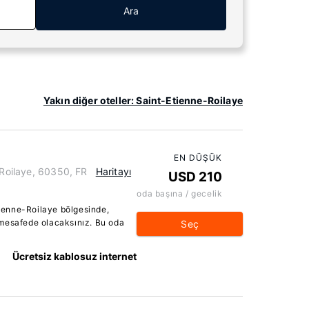
Ara
Yakın diğer oteller: Saint-Etienne-Roilaye
EN DÜŞÜK
-Roilaye, 60350, FR
Haritayı
USD 210
oda başına / gecelik
ienne-Roilaye bölgesinde,
 mesafede olacaksınız. Bu oda
Seç
Ücretsiz kablosuz internet