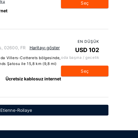
Oku
Seç
rnet
EN DÜŞÜK
ts, 02600, FR
Haritayı göster
USD 102
oda başına / gecelik
a Villers-Cotterets bölgesinde,
nds Şatosu ile 15,8 km (9,8 mi)
Seç
Ücretsiz kablosuz internet
t-Etienne-Roilaye