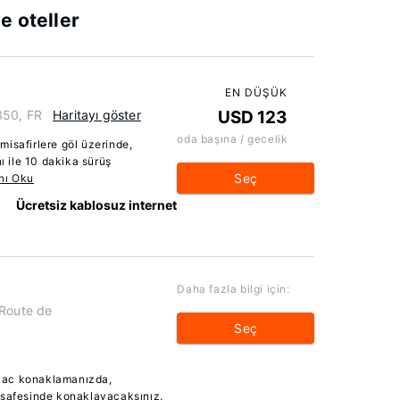
e oteller
EN DÜŞÜK
350, FR
Haritayı göster
USD 123
oda başına / gecelik
isafirlere göl üzerinde,
 ile 10 dakika sürüş
Seç
nı Oku
Ücretsiz kablosuz internet
Daha fazla bilgi için:
 Route de
Seç
uac konaklamanızda,
esafesinde konaklayacaksınız.