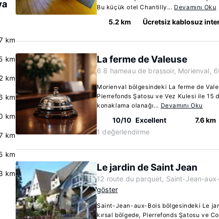
va
Bu küçük otel Chantilly...
Devamını Oku
5.2 km
Ücretsiz kablosuz inte
.7 km
La ferme de Valeuse
5 km
6 8 hameau de brassoir, Morienval, 6
2 km
Morienval bölgesindeki La ferme de Valeu
Pierrefonds Şatosu ve Vez Kulesi ile 15
.6 km
konaklama olanağı...
Devamını Oku
0 km
10/10
Excellent
7.6 km
1 değerlendirme
7 km
5 km
Le jardin de Saint Jean
3 km
12 route du parquet, Saint-Jean-aux
göster
Saint-Jean-aux-Bois bölgesindeki Le jar
kırsal bölgede, Pierrefonds Şatosu ve C