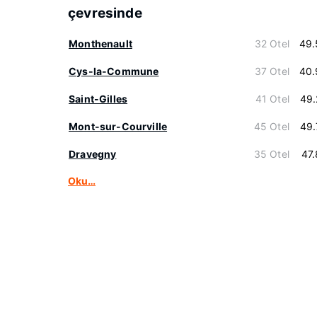
çevresinde
Monthenault
32 Otel
49.
Cys-la-Commune
37 Otel
40.
Saint-Gilles
41 Otel
49.
Mont-sur-Courville
45 Otel
49.
Dravegny
35 Otel
47
Oku…