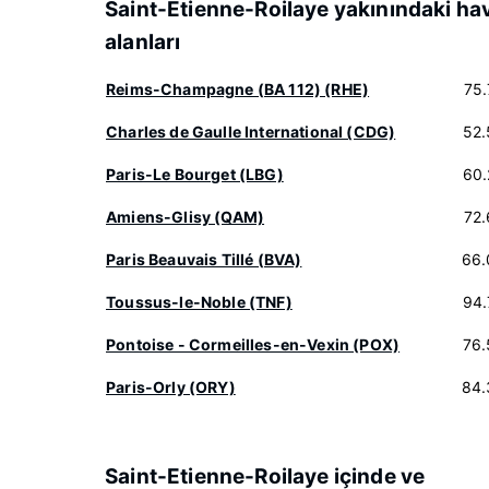
Saint-Etienne-Roilaye yakınındaki ha
alanları
Reims-Champagne (BA 112) (RHE)
75
Charles de Gaulle International (CDG)
52.
Paris-Le Bourget (LBG)
60.
Amiens-Glisy (QAM)
72
Paris Beauvais Tillé (BVA)
66.
Toussus-le-Noble (TNF)
94.
Pontoise - Cormeilles-en-Vexin (POX)
76.
Paris-Orly (ORY)
84.
Saint-Etienne-Roilaye içinde ve