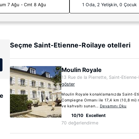
um 7 Ağu - Cmt 8 Ağu
1 Oda, 2 Yetişkin, 0 Çocuk
Seçme Saint-Etienne-Roilaye otelleri
Moulin Royale
13 Rue de la Pierrette, Saint-Etienne
göster
Moulin Royale konaklamanızda Saint-Et
ye
Compiegne Ormanı ile 17,4 km (10,8 mi)
ve kahvaltı sunan...
Devamını Oku
10/10
Excellent
70 değerlendirme