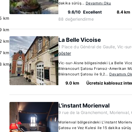
dakika sürüş...
Devamını Oku
9.6/10
Excellent
8.4 km
5 km
88 değerlendirme
9 km
La Belle Vicoise
2 km
1 Place du Général de Gaulle, Vic-su
7 km
göster
Vic-sur-Aisne bölgesindeki La Belle Vi
.8 km
Blérancourt Şatosu Fransız-Amerikan Müz
Blérancourt Şatosu ile 9,2...
Devamını O
9.0 km
Ücretsiz kablosuz inte
L'instant Morienval
9 rue de la Granchemont, Morienval,
Morienval bölgesindeki L'instant Morie
Şatosu ve Vez Kulesi ile 15 dakika sürü