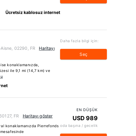
Ücretsiz kablosuz internet
Daha fazla bilgi için:
r-Aisne, 02290, FR
Haritayı
Seç
coise konaklamanızda,
esi ile 9,1 mi (14,7 km) ve
ku
rnet
EN DÜŞÜK
 60127, FR
Haritayı göster
USD 989
oda başına / gecelik
nval konaklamanızda Pierrefonds
ş mesafesinde