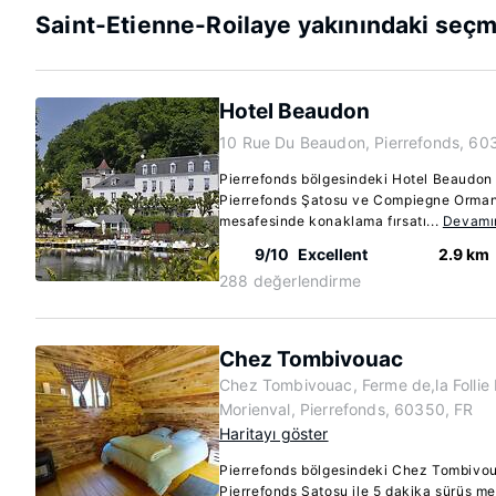
Saint-Etienne-Roilaye yakınındaki seçm
Hotel Beaudon
10 Rue Du Beaudon, Pierrefonds, 60
Pierrefonds bölgesindeki Hotel Beaudon m
Pierrefonds Şatosu ve Compiegne Ormanı
mesafesinde konaklama fırsatı...
Devamı
9/10
Excellent
2.9 km
288 değerlendirme
Chez Tombivouac
Chez Tombivouac, Ferme de,la Follie
Morienval, Pierrefonds, 60350, FR
Haritayı göster
Pierrefonds bölgesindeki Chez Tombivo
Pierrefonds Şatosu ile 5 dakika sürüş m