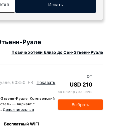
етей
Искать
Этьенн-Руале
Повече хотели близо до Сен-Этьенн-Руале
ОТ
Руале, 60350, FR
Показать
USD 210
за номер / за ночь
н-Этьенн-Руале. Компьенский
-отель — вариант с
Выбрать
..
Дополнительная
Бесплатный WiFi