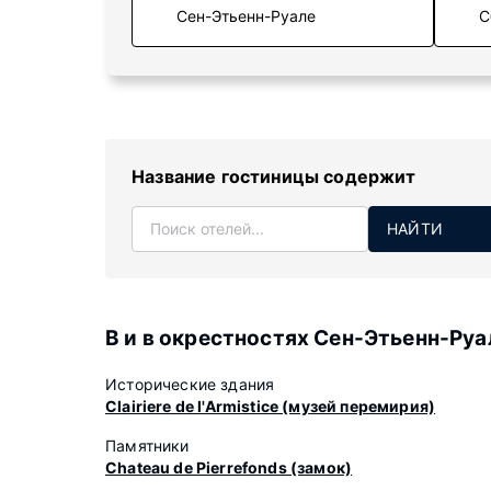
С
Название гостиницы содержит
НАЙТИ
В и в окрестностях Сен-Этьенн-Руа
Исторические здания
Clairiere de l'Armistice (музей перемирия)
Памятники
Chateau de Pierrefonds (замок)