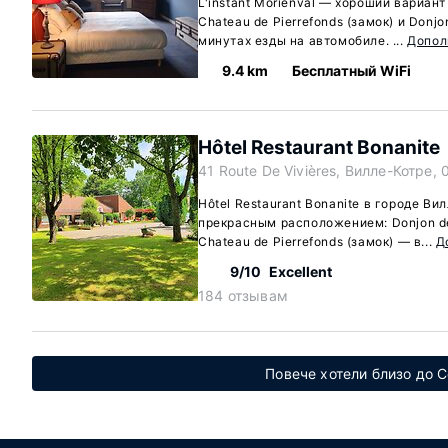
L'instant Morienval — хороший вариан
Chateau de Pierrefonds (замок) и Donjo
минутах езды на автомобиле. ...
Допол
9.4 km
Бесплатный WiFi
Hôtel Restaurant Bonanite
41 Route De Vivières, Вилле-Котре, 
Hôtel Restaurant Bonanite в городе Ви
прекрасным расположением: Donjon de 
Chateau de Pierrefonds (замок) — в...
Д
9/10
Excellent
184 отзывам
Повече хотели близо до 