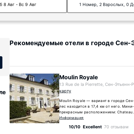
б 8 Авг - Вс 9 Авг
1 Номер, 2 Взрослых, 0 Д
Рекомендуемые отели в городе Сен-
Moulin Royale
13 Rue de la Pierrette, Сен-Этьенн-
карту
ле
Moulin Royale — вариант в городе Се
лес находится в 17,4 км от него. Мини
прекрасным расположением: Chateau.
Информация
10/10
Excellent
70 отзывам