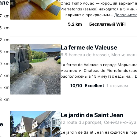
але
Chez Tombivouac — хороший вариант в
Pierrefonds (замок) находится в 5 мин
— вариант с прекрасным...
Дополните
.7 km
5.2 km
Бесплатный WiFi
5 km
2 km
La ferme de Valeuse
.6 km
6 8 hameau de brassoir, Морьенваль
0 km
La ferme de Valeuse в городе Морьенв
местности. Chateau de Pierrefonds (за
7 km
расположены в 15 минутах езды на...
10/10
Excellent
1 отзывам
5 km
3 km
Le jardin de Saint Jean
12 route du parquet, Сен-Жан-о-Буа
е
Le jardin de Saint Jean находится в г