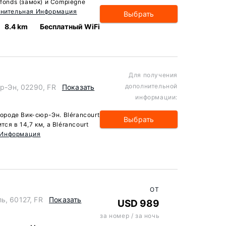
efonds (замок) и Compiègne
нительная Информация
Выбрать
8.4 km
Бесплатный WiFi
Для получения
дополнительной
юр-Эн, 02290, FR
Показать
информации:
городе Вик-сюр-Эн. Blérancourt
Выбрать
ся в 14,7 км, а Blérancourt
 Информация
ОТ
ь, 60127, FR
Показать
USD 989
за номер / за ночь