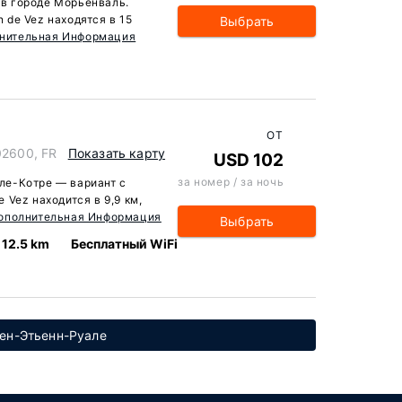
т в городе Морьенваль.
n de Vez находятся в 15
Выбрать
нительная Информация
ОТ
02600, FR
Показать карту
USD 102
за номер / за ночь
лле-Котре — вариант с
Vez находится в 9,9 км,
ополнительная Информация
Выбрать
12.5 km
Бесплатный WiFi
Сен-Этьенн-Руале