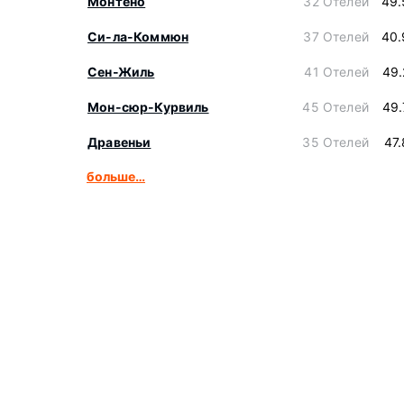
Монтено
32 Отелей
49.
Си-ла-Коммюн
37 Отелей
40.
Сен-Жиль
41 Отелей
49.
Мон-сюр-Курвиль
45 Отелей
49.
Дравеньи
35 Отелей
47
больше…