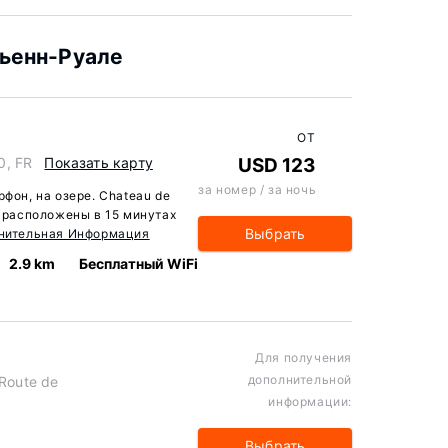
ьенн-Руале
ОТ
0, FR
Показать карту
USD 123
за номер / за ночь
рфон, на озере. Chateau de
с расположены в 15 минутах
Выбрать
нительная Информация
2.9 km
Бесплатный WiFi
Для получения
дополнительной
 Route de
информации:
Выбрать