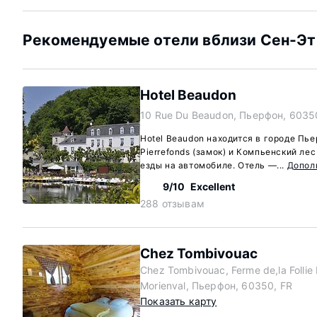
Рекомендуемые отели вблизи Сен-Эт
Hotel Beaudon
10 Rue Du Beaudon, Пьерфон, 6035
Hotel Beaudon находится в городе Пье
Pierrefonds (замок) и Компьенский ле
езды на автомобиле. Отель —...
Допол
9/10
Excellent
288 отзывам
Chez Tombivouac
Chez Tombivouac, Ferme de,la Follie
Morienval, Пьерфон, 60350, FR
Показать карту