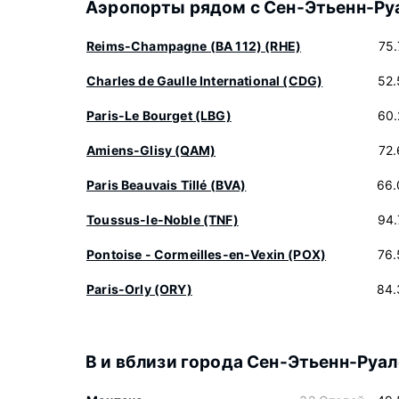
Аэропорты рядом с Сен-Этьенн-Ру
Reims-Champagne (BA 112) (RHE)
75
Charles de Gaulle International (CDG)
52.
Paris-Le Bourget (LBG)
60.
Amiens-Glisy (QAM)
72
Paris Beauvais Tillé (BVA)
66.
Toussus-le-Noble (TNF)
94.
Pontoise - Cormeilles-en-Vexin (POX)
76.
Paris-Orly (ORY)
84.
В и вблизи города Сен-Этьенн-Руал