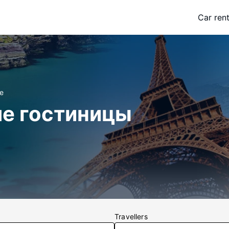
Car rent
е
е гостиницы
Travellers