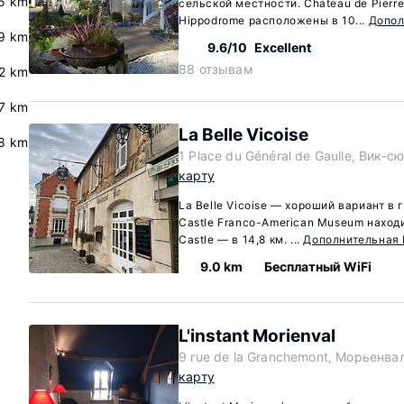
5 km
сельской местности. Chateau de Pierr
Hippodrome расположены в 10...
Допол
9 km
9.6/10
Excellent
88 отзывам
2 km
7 km
La Belle Vicoise
.8 km
1 Place du Général de Gaulle, Вик-с
карту
La Belle Vicoise — хороший вариант в 
Castle Franco-American Museum находит
Castle — в 14,8 км. ...
Дополнительная
9.0 km
Бесплатный WiFi
L'instant Morienval
9 rue de la Granchemont, Морьенвал
карту