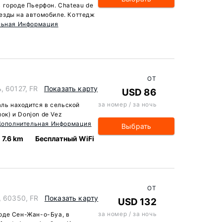
 городе Пьерфон. Chateau de
. езды на автомобиле. Коттедж
льная Информация
ОТ
, 60127, FR
Показать карту
USD 86
за номер / за ночь
аль находится в сельской
мок) и Donjon de Vez
Дополнительная Информация
Выбрать
7.6 km
Бесплатный WiFi
ОТ
, 60350, FR
Показать карту
USD 132
за номер / за ночь
ороде Сен-Жан-о-Буа, в