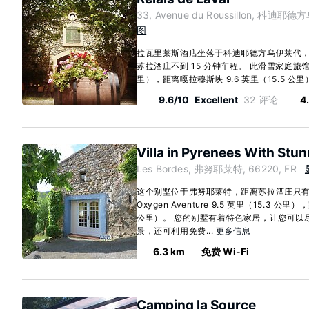
33, Avenue du Roussillon, 科迪耶德
图
拉瓦里莱斯酒店坐落于科迪耶德方乌伊莱代，在乡村
苏拉酒庄不到 15 分钟车程。 此滑雪家庭旅馆
里），距离嘎拉穆斯峡 9.6 英里（15.5 公里）
9.6/10
Excellent
32 评论
4
Villa in Pyrenees With Stu
Les Bordes, 弗努耶莱特, 66220, FR
这个别墅位于弗努耶莱特，距离苏拉酒庄只有 
Oxygen Aventure 9.5 英里（15.3 公
公里）。 您的别墅有着特色家居，让您可以
景，还可利用免费...
更多信息
6.3 km
免费 Wi-Fi
Camping la Source