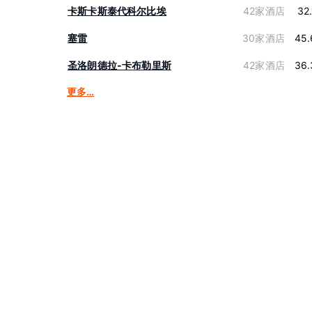
卡斯卡斯泰代科尔比埃
42家酒店
32
塞雷
30家酒店
45.
圣洛朗德拉-卡布勒里斯
42家酒店
36.
更多…