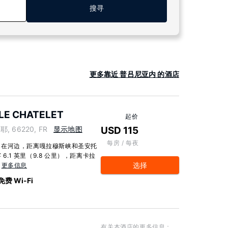
搜寻
更多靠近 普吕尼亚内 的酒店
LE CHATELET
起价
耶, 66220, FR
显示地图
USD 115
每房 / 每夜
，在河边，距离嘎拉穆斯峡和圣安托
6.1 英里（9.8 公里），距离卡拉
选择
.
更多信息
免费 Wi-Fi
有关本酒店的更多信息：