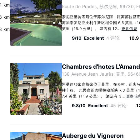
.1 km
Route de Prades, 苏尔尼阿, 66730, F
6 km
索尼亚磨坊酒店位于苏尔尼阿，距离苏拉酒庄只
离加泰罗尼亚比利牛斯区域公园 6.5 英里（10
英里（16.9 公里）。 酒店有 12...
更多信息
3 km
9/10
Excellent
4 评论
10.9
Chambres d'hotes L'Amand
138 Avenue Jean Jaurès, 莫里, 6646
阿曼迪耶家庭旅馆位于莫里，在乡村，距离马斯
钟车程。 此民宿距离嘎拉穆斯峡 7.3 英里（
7.4 英里（11.9 公里）。 酒店有 3...
更多信
9.8/10
Excellent
45 评论
1
Auberge du Vigneron