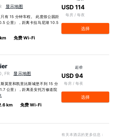
R
显示地图
USD 114
每房 / 每夜
有 15 分钟车程。 此度假公园距
.5 公里），距离卡拉马尼湖 10.5
选择
 km
免费 Wi-Fi
ier
起价
0, FR
显示地图
USD 94
每房 / 每夜
莫里和凯里比斯城堡不到 15 分
11.7 公里），距离圣安托万修道院
息
选择
2.6 km
免费 Wi-Fi
有关本酒店的更多信息：