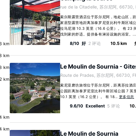
rue de la Citadelle, 苏尔尼阿, 66730,
索尔斯露营酒店位于苏尔尼阿，地处山区，距离
家居型露营地距离加泰罗尼亚比利牛斯区域公园 
拉马尼湖 10.3 英里（16.6 公里）。 有
找到家的舒适。提供备有淋浴设施的浴室。..
8/10
好
2 评论
10.5 km
3 km
8 km
Le Moulin de Sournia - Gite
8 km
Route de Prades, 苏尔尼阿, 66730, F
.2 km
索尼亚磨坊旅馆位于苏尔尼阿，距离苏拉酒庄只
公园距离加泰罗尼亚比利牛斯区域公园 7 英里
10.1 英里（16.2 公里）。 有 18...
更多信息
9.6/10
Excellent
5 评论
10
4 km
4 km
Le Moulin de Sournia