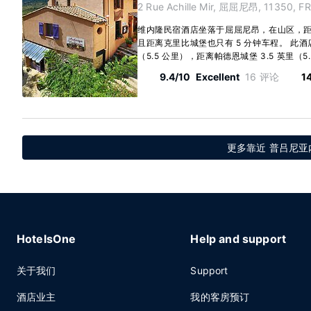
2 Rue Achille Mir, 屈屈尼昂, 11350, FR
维内隆民宿酒店坐落于屈屈尼昂，在山区，距
且距离克里比城堡也只有 5 分钟车程。 此酒
（5.5 公里），距离帕德恩城堡 3.5 英里（5.6
9.4/10
Excellent
16 评论
1
更多靠近 普吕尼亚
HotelsOne
Help and support
关于我们
Support
酒店业主
我的客房预订