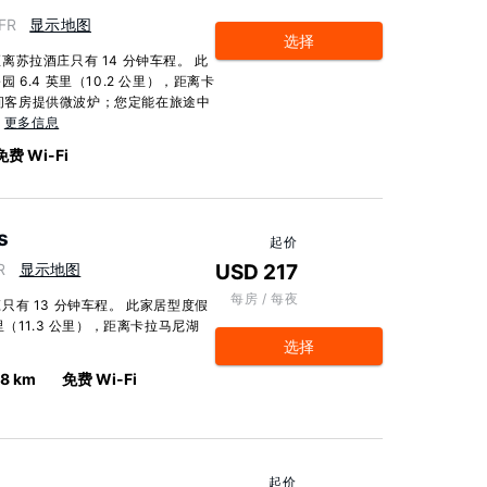
 FR
显示地图
选择
苏拉酒庄只有 14 分钟车程。 此
6.4 英里（10.2 公里），距离卡
 23 间客房提供微波炉；您定能在旅途中
.
更多信息
免费 Wi-Fi
s
起价
R
显示地图
USD 217
每房 / 每夜
有 13 分钟车程。 此家居型度假
（11.3 公里），距离卡拉马尼湖
选择
.8 km
免费 Wi-Fi
起价