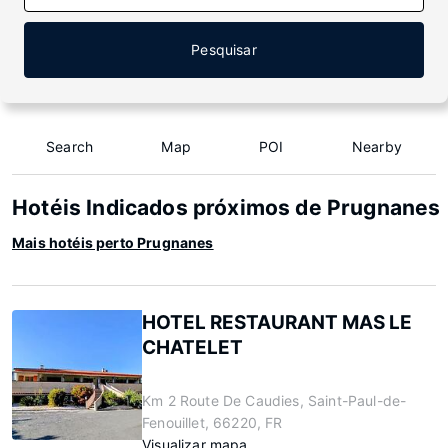
Pesquisar
Search
Map
POI
Nearby
Hotéis Indicados próximos de Prugnanes
Mais hotéis perto Prugnanes
HOTEL RESTAURANT MAS LE
CHATELET
Km 2 Route De Caudies, Saint-Paul-de-
Fenouillet, 66220, FR
Visualizar mapa