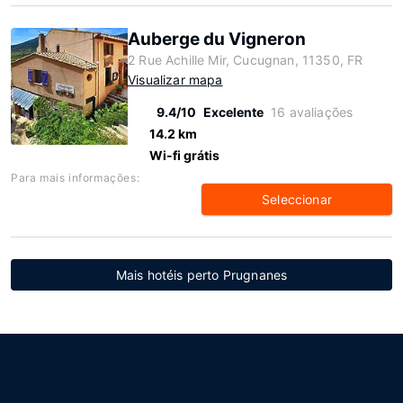
Auberge du Vigneron
2 Rue Achille Mir, Cucugnan, 11350, FR
Visualizar mapa
9.4/10
Excelente
16 avaliações
14.2 km
Wi-fi grátis
Para mais informações:
Seleccionar
Mais hotéis perto Prugnanes