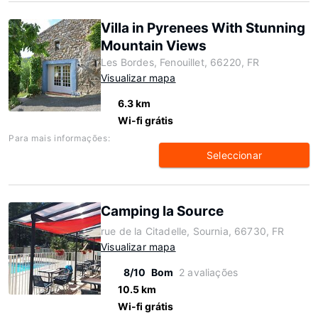
Villa in Pyrenees With Stunning
Mountain Views
Les Bordes, Fenouillet, 66220, FR
Visualizar mapa
6.3 km
Wi-fi grátis
Para mais informações:
Seleccionar
Camping la Source
rue de la Citadelle, Sournia, 66730, FR
Visualizar mapa
8/10
Bom
2 avaliações
10.5 km
Wi-fi grátis