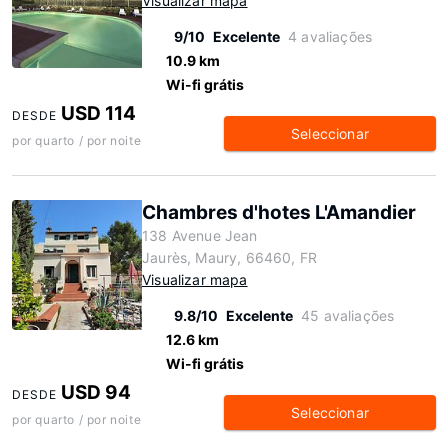
Visualizar mapa
9/10
Excelente
4 avaliações
10.9 km
Wi-fi grátis
USD 114
DESDE
Seleccionar
por quarto / por noite
Chambres d'hotes L'Amandier
138 Avenue Jean
Jaurès, Maury, 66460, FR
Visualizar mapa
9.8/10
Excelente
45 avaliações
12.6 km
Wi-fi grátis
USD 94
DESDE
Seleccionar
por quarto / por noite