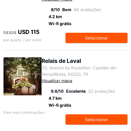
8/10
Bom
46 avaliações
4.2 km
Wi-fi grátis
USD 115
DESDE
Seleccionar
por quarto / por noite
Relais de Laval
33, Avenue du Roussillon, Caudiès-de-
Fenouillèdes, 66220, FR
Visualizar mapa
9.6/10
Excelente
32 avaliações
4.7 km
Wi-fi grátis
Para mais informações:
Seleccionar