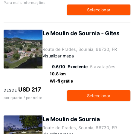
Para mais informações:
Seleccionar
Le Moulin de Sournia - Gites
Route de Prades, Sournia, 66730, FR
Visualizar mapa
9.6/10
Excelente
5 avaliações
10.8 km
Wi-fi grátis
USD 217
DESDE
Seleccionar
por quarto / por noite
Le Moulin de Sournia
Route de Prades, Sournia, 66730, FR