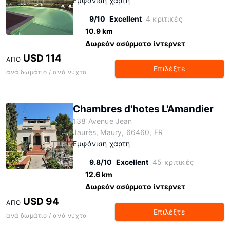
Εμφάνιση χάρτη
9/10
Excellent
4 κριτικές
10.9 km
Δωρεάν ασύρματο ίντερνετ
USD 114
ΑΠΌ
Επιλέξτε
ανά δωμάτιο / ανά νύχτα
Chambres d'hotes L'Amandier
138 Avenue Jean
Jaurès, Maury, 66460, FR
Εμφάνιση χάρτη
9.8/10
Excellent
45 κριτικές
12.6 km
Δωρεάν ασύρματο ίντερνετ
USD 94
ΑΠΌ
Επιλέξτε
ανά δωμάτιο / ανά νύχτα