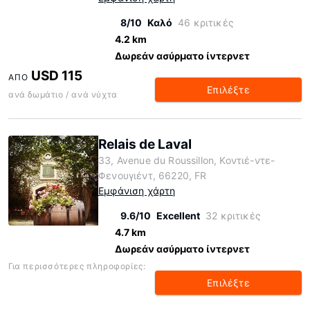
8/10
Καλό
46 κριτικές
4.2 km
Δωρεάν ασύρματο ίντερνετ
USD 115
ΑΠΌ
Επιλέξτε
ανά δωμάτιο / ανά νύχτα
Relais de Laval
33, Avenue du Roussillon, Κοντιέ-ντε-
Φενουγιέντ, 66220, FR
Εμφάνιση χάρτη
9.6/10
Excellent
32 κριτικές
4.7 km
Δωρεάν ασύρματο ίντερνετ
Για περισσότερες πληροφορίες:
Επιλέξτε