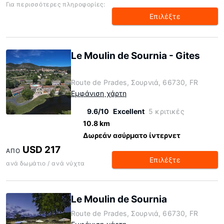
Για περισσότερες πληροφορίες:
Επιλέξτε
Le Moulin de Sournia - Gites
Route de Prades, Σουρνιά, 66730, FR
Εμφάνιση χάρτη
9.6/10
Excellent
5 κριτικές
10.8 km
Δωρεάν ασύρματο ίντερνετ
USD 217
ΑΠΌ
Επιλέξτε
ανά δωμάτιο / ανά νύχτα
Le Moulin de Sournia
Route de Prades, Σουρνιά, 66730, FR