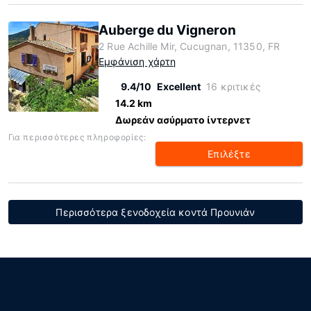
Auberge du Vigneron
2 Rue Achille Mir, Cucugnan, 11350, FR
Εμφάνιση χάρτη
9.4/10
Excellent
16 κριτικές
14.2 km
Δωρεάν ασύρματο ίντερνετ
Για περισσότερες πληροφορίες:
Επιλέξτε
Περισσότερα ξενοδοχεία κοντά Προυνιάν