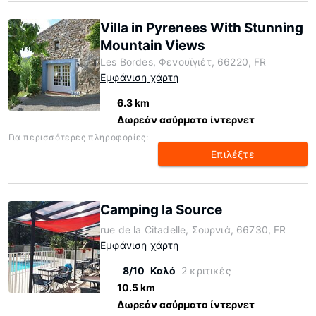
Villa in Pyrenees With Stunning
Mountain Views
Les Bordes, Φενουϊγιέτ, 66220, FR
Εμφάνιση χάρτη
6.3 km
Δωρεάν ασύρματο ίντερνετ
Για περισσότερες πληροφορίες:
Επιλέξτε
Camping la Source
rue de la Citadelle, Σουρνιά, 66730, FR
Εμφάνιση χάρτη
8/10
Καλό
2 κριτικές
10.5 km
Δωρεάν ασύρματο ίντερνετ