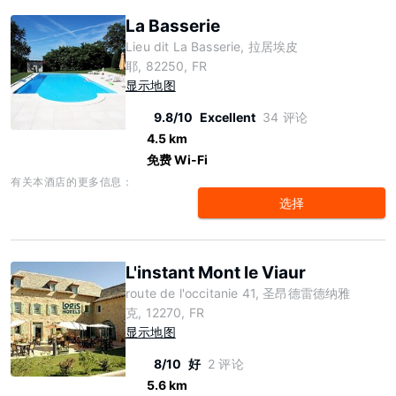
La Basserie
Lieu dit La Basserie, 拉居埃皮
耶, 82250, FR
显示地图
9.8/10
Excellent
34 评论
4.5 km
免费 Wi-Fi
有关本酒店的更多信息：
选择
L'instant Mont le Viaur
route de l'occitanie 41, 圣昂德雷德纳雅
克, 12270, FR
显示地图
8/10
好
2 评论
5.6 km