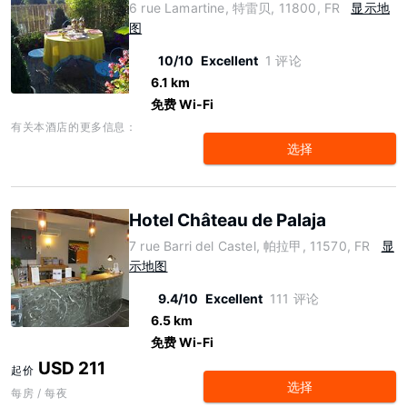
6 rue Lamartine, 特雷贝, 11800, FR
显示地
图
10/10
Excellent
1 评论
6.1 km
免费 Wi-Fi
有关本酒店的更多信息：
选择
Hotel Château de Palaja
7 rue Barri del Castel, 帕拉甲, 11570, FR
显
示地图
9.4/10
Excellent
111 评论
6.5 km
免费 Wi-Fi
USD 211
起价
选择
每房 / 每夜