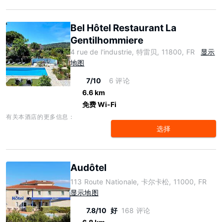
Bel Hôtel Restaurant La
Gentilhommiere
4 rue de l'industrie, 特雷贝, 11800, FR
显示
地图
7/10
6 评论
6.6 km
免费 Wi-Fi
有关本酒店的更多信息：
选择
Audôtel
113 Route Nationale, 卡尔卡松, 11000, FR
显示地图
7.8/10
好
168 评论