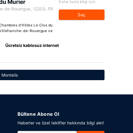
du Murier
Daha fazla bilgi için:
che-de-Rouergue, 12200, FR
Seç
 Chambres d'Hôtes Le Clos du
Villefranche-de-Rouergue ve
Ücretsiz kablosuz internet
: Monteils
Bültene Abone Ol
Haberler ve özel teklifler hakkında bilgi alın!