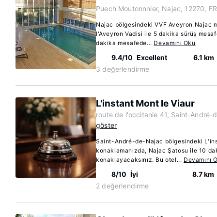
Puech Moutonnnier, Najac, 12270, FR
Najac bölgesindeki VVF Aveyron Najac mi
l'Aveyron Vadisi ile 5 dakika sürüş mesa
dakika mesafede...
Devamını Oku
9.4/10
Excellent
6.1 km
3 değerlendirme
L'instant Mont le Viaur
route de l'occitanie 41, Saint-André
göster
Saint-André-de-Najac bölgesindeki L'ins
konaklamanızda, Najac Şatosu ile 10 da
konaklayacaksınız. Bu otel...
Devamını 
8/10
İyi
8.7 km
2 değerlendirme