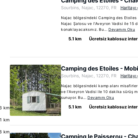
Camping des Etoiles - Chal
Sourbins, Najac, 12270, FR
Haritayı
Najac bölgesindeki Camping des Etoiles
Najac Şatosu ve l'Aveyron Vadisi ile 15
konaklayacaksınız. Bu...
Devamını Oku
5.1 km
Ücretsiz kablosuz inte
Camping des Etoiles - Mob
Sourbins, Najac, 12270, FR
Haritayı
Najac bölgesindeki kamp alanı misafirler
ve l'Aveyron Vadisi ile 10 dakika sürüş 
sunuyor. Bu...
Devamını Oku
5.1 km
Ücretsiz kablosuz inte
.3 km
.1 km
8 km
Camping le Paisserou - Cha