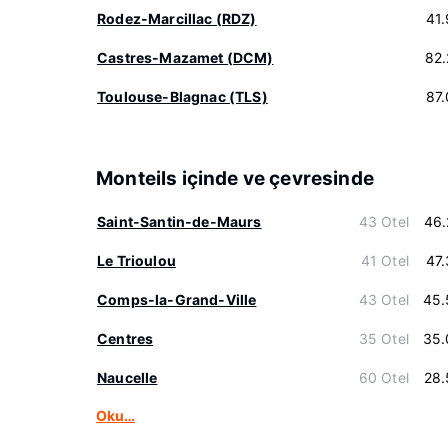
Rodez-Marcillac (RDZ)
41
Castres-Mazamet (DCM)
82
Toulouse-Blagnac (TLS)
87
Monteils içinde ve çevresinde
Saint-Santin-de-Maurs
43 Otel
46.
Le Trioulou
41 Otel
47
Comps-la-Grand-Ville
43 Otel
45.
Centres
35 Otel
35.
Naucelle
60 Otel
28.
Oku…