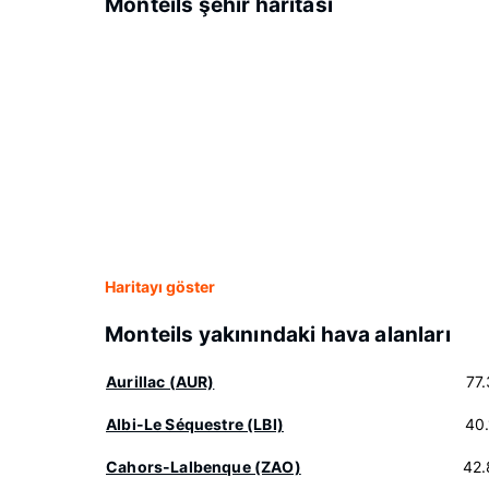
Monteils şehir haritası
Haritayı göster
Monteils yakınındaki hava alanları
Aurillac (AUR)
77
Albi-Le Séquestre (LBI)
40
Cahors-Lalbenque (ZAO)
42.