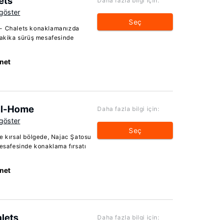
ets
Daha fazla bilgi için:
 göster
Seç
 - Chalets konaklamanızda
 dakika sürüş mesafesinde
rnet
il-Home
Daha fazla bilgi için:
 göster
Seç
e kırsal bölgede, Najac Şatosu
mesafesinde konaklama fırsatı
rnet
lets
Daha fazla bilgi için: