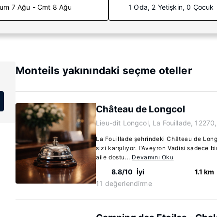
um 7 Ağu - Cmt 8 Ağu
1 Oda, 2 Yetişkin, 0 Çocuk
Monteils yakınındaki seçme oteller
Château de Longcol
Lieu-dit Longcol, La Fouillade, 12270
La Fouillade şehrindeki Château de Lon
sizi karşılıyor. l'Aveyron Vadisi sadece 
aile dostu...
Devamını Oku
8.8/10
İyi
1.1 km
11 değerlendirme