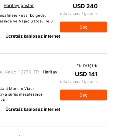
Haritayı göster
USD 240
oda başına / gecelik
safirlere kırsal bölgede,
fesinde ve Najac Şatosu ile 6
Seç
Ücretsiz kablosuz internet
EN DÜŞÜK
-de-Najac, 12270, FR
Haritayı
USD 141
oda başına / gecelik
tant Mont le Viaur
kika sürüş mesafesinde
Seç
Oku
Ücretsiz kablosuz internet