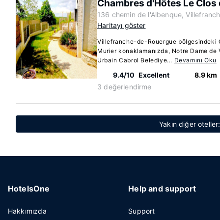
Chambres d'Hôtes Le Clos 
136 chemin de l'Albenque, Villefran
Haritayı göster
Villefranche-de-Rouergue bölgesindeki
Murier konaklamanızda, Notre Dame de 
Urbain Cabrol Belediye...
Devamını Oku
9.4/10
Excellent
8.9 km
3 değerlendirme
Yakın diğer oteller
HotelsOne
Help and support
Hakkımızda
Support