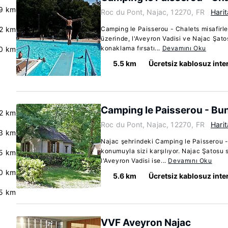
.9 km
Roc du Pont, Najac, 12270, FR
Harit
.2 km
Camping le Paisserou - Chalets misafirle
üzerinde, l'Aveyron Vadisi ve Najac Şat
konaklama fırsatı...
Devamını Oku
.0 km
5.5 km
Ücretsiz kablosuz inte
Camping le Paisserou - Bu
2 km
Roc du Pont, Najac, 12270, FR
Harit
.3 km
Najac şehrindeki Camping le Paisserou -
konumuyla sizi karşılıyor. Najac Şatosu
5 km
l'Aveyron Vadisi ise...
Devamını Oku
0 km
5.6 km
Ücretsiz kablosuz inte
5 km
VVF Aveyron Najac