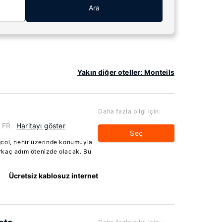
Ara
Yakın diğer oteller: Monteils
Daha fazla bilgi için:
, FR
Haritayı göster
Seç
gcol, nehir üzerinde konumuyla
birkaç adım ötenizde olacak. Bu
Ücretsiz kablosuz internet