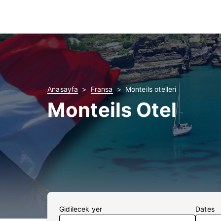
Anasayfa
Fransa
Monteils otelleri
Monteils Otel
Gidilecek yer
Dates