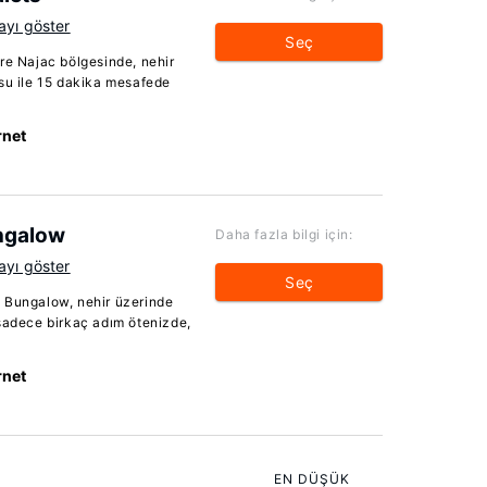
ayı göster
Seç
re Najac bölgesinde, nehir
osu ile 15 dakika mesafede
rnet
ngalow
Daha fazla bilgi için:
ayı göster
Seç
 Bungalow, nehir üzerinde
 sadece birkaç adım ötenizde,
rnet
EN DÜŞÜK