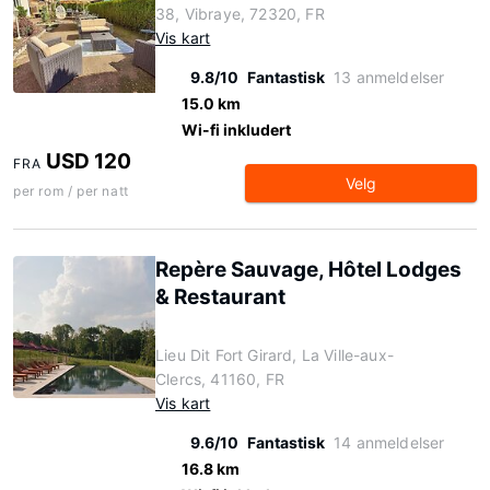
38, Vibraye, 72320, FR
Vis kart
9.8/10
Fantastisk
13 anmeldelser
15.0 km
Wi-fi inkludert
USD 120
FRA
Velg
per rom / per natt
Repère Sauvage, Hôtel Lodges
& Restaurant
Lieu Dit Fort Girard, La Ville-aux-
Clercs, 41160, FR
Vis kart
9.6/10
Fantastisk
14 anmeldelser
16.8 km