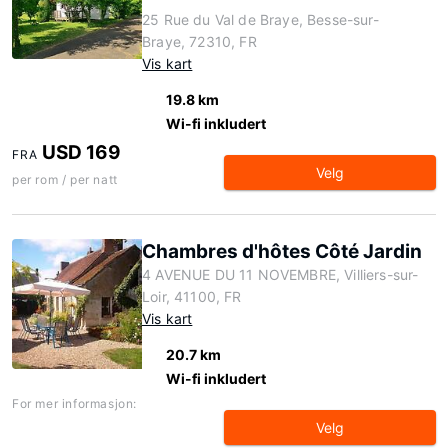
25 Rue du Val de Braye, Besse-sur-
Braye, 72310, FR
Vis kart
19.8 km
Wi-fi inkludert
USD 169
FRA
Velg
per rom / per natt
Chambres d'hôtes Côté Jardin
4 AVENUE DU 11 NOVEMBRE, Villiers-sur-
Loir, 41100, FR
Vis kart
20.7 km
Wi-fi inkludert
For mer informasjon:
Velg