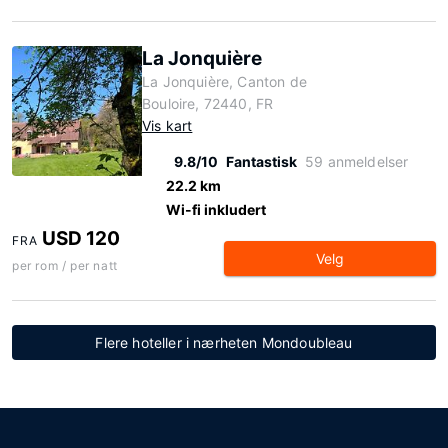
La Jonquière
La Jonquière, Canton de
Bouloire, 72440, FR
Vis kart
9.8/10
Fantastisk
59 anmeldelser
22.2 km
Wi-fi inkludert
USD 120
FRA
Velg
per rom / per natt
Flere hoteller i nærheten Mondoubleau