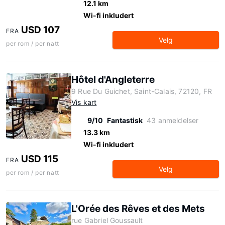
12.1 km
Wi-fi inkludert
USD 107
FRA
Velg
per rom / per natt
Hôtel d'Angleterre
9 Rue Du Guichet, Saint-Calais, 72120, FR
Vis kart
9/10
Fantastisk
43 anmeldelser
13.3 km
Wi-fi inkludert
USD 115
FRA
Velg
per rom / per natt
L'Orée des Rêves et des Mets
rue Gabriel Goussault