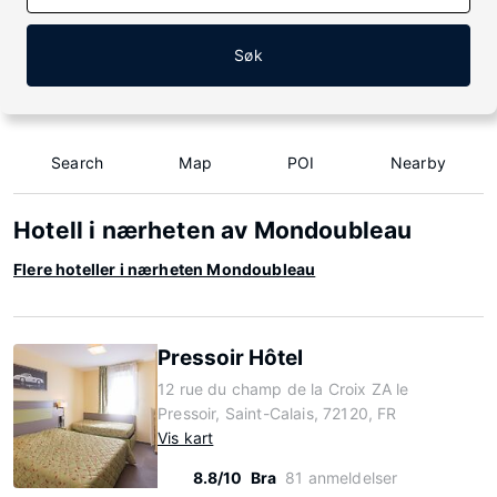
Søk
Search
Map
POI
Nearby
Hotell i nærheten av Mondoubleau
Flere hoteller i nærheten Mondoubleau
Pressoir Hôtel
12 rue du champ de la Croix ZA le
Pressoir, Saint-Calais, 72120, FR
Vis kart
8.8/10
Bra
81 anmeldelser