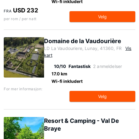
Wi-fi inkludert
USD 232
FRA
Velg
per rom / per natt
Domaine de la Vaudourière
LD La Vaudouriere, Lunay, 41360, FR
Vis
kart
10/10
Fantastisk
2 anmeldelser
17.0 km
Wi-fi inkludert
For mer informasjon:
Velg
Resort & Camping - Val De
Braye