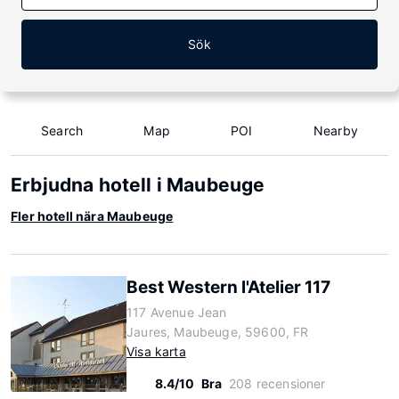
Sök
Search
Map
POI
Nearby
Erbjudna hotell i Maubeuge
Fler hotell nära Maubeuge
Best Western l'Atelier 117
117 Avenue Jean
Jaures, Maubeuge, 59600, FR
Visa karta
8.4/10
Bra
208 recensioner