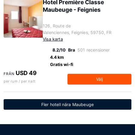
Hotel Première Classe
Maubeuge - Feignies
126, Route de
Valenciennes, Feignies, 59750, FR
Visa karta
8.2/10
Bra
501 recensioner
4.4 km
Gratis wi-fi
USD 49
FRÅN
Välj
per rum / per natt
Fler hotell nära Maubeuge