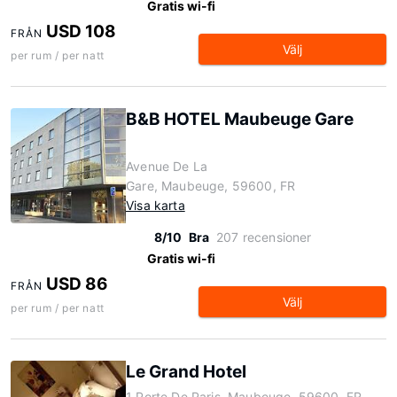
Gratis wi-fi
USD 108
FRÅN
Välj
per rum / per natt
B&B HOTEL Maubeuge Gare
Avenue De La
Gare, Maubeuge, 59600, FR
Visa karta
8/10
Bra
207 recensioner
Gratis wi-fi
USD 86
FRÅN
Välj
per rum / per natt
Le Grand Hotel
1 Porte De Paris, Maubeuge, 59600, FR