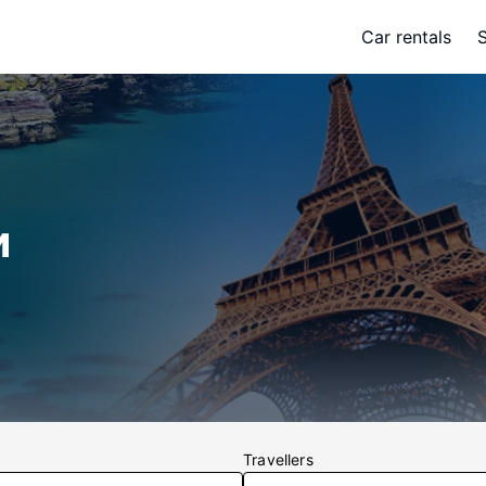
Car rentals
и
Travellers