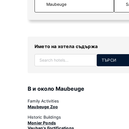
S
Името на хотела съдържа
ТЪРСИ
В и около Maubeuge
Family Activities
Maubeuge Zoo
Historic Buildings
Monier Ponds
Vauban's Fortifications