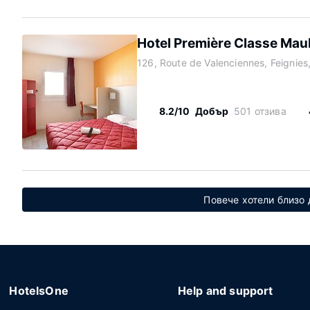
Hotel Première Classe Mau
126, Route de Valenciennes, Feignies
8.2/10
Добър
501 отзива
Повече хотели близо
HotelsOne
Help and support