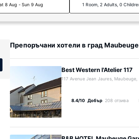
at 8 Aug - Sun 9 Aug
1 Room, 2 Adults, 0 Childre
Препоръчани хотели в град Maubeuge
Best Western l'Atelier 117
117 Avenue Jean Jaures, Maubeuge,
8.4/10
Добър
208 отзива
B&B HOTEL Maubeuge Gar