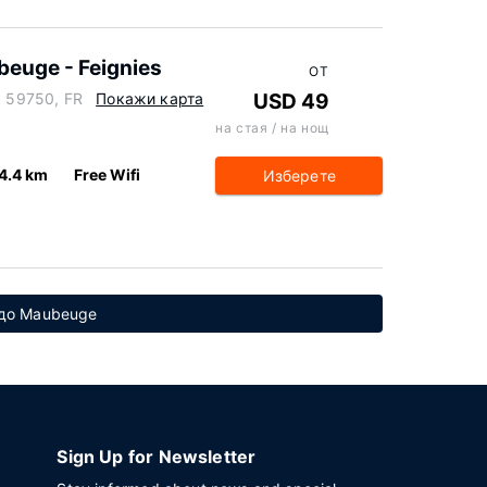
beuge - Feignies
ОТ
, 59750, FR
Покажи карта
USD 49
на стая / на нощ
4.4 km
Free Wifi
Изберете
 до Maubeuge
Sign Up for Newsletter