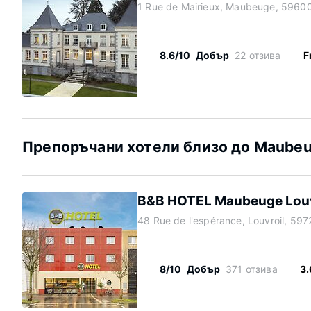
1 Rue de Mairieux, Maubeuge, 59600
8.6/10
Добър
22 отзива
F
Препоръчани хотели близо до Maube
B&B HOTEL Maubeuge Louv
48 Rue de l'espérance, Louvroil, 597
8/10
Добър
371 отзива
3.