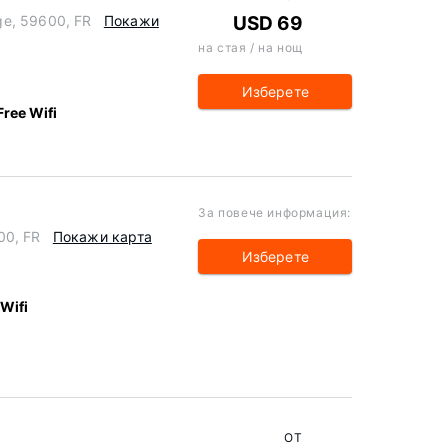
ge, 59600, FR
Покажи
USD 69
на стая / на нощ
Изберете
Free Wifi
За повече информация:
00, FR
Покажи карта
Изберете
 Wifi
ОТ