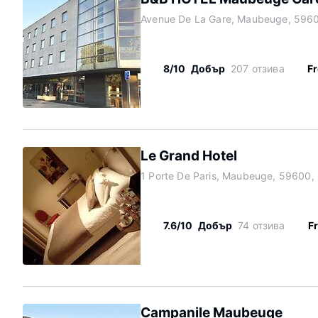
Avenue De La Gare, Maubeuge, 5960
8/10
Добър
207 отзива
Fr
Le Grand Hotel
1 Porte De Paris, Maubeuge, 59600,
7.6/10
Добър
74 отзива
Fr
Campanile Maubeuge