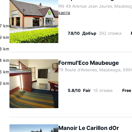
RN 49 Avenue Jean Jaures, Maubeu
карта
.7 km
7.8/10
Добър
392 отзива
9 km
8 km
4 km
Formul'Eco Maubeuge
79 Route d'Avesnes, Maubeuge, 596
6 km
3 km
5.8/10
Fair
16 отзива
Free
Manoir Le Carillon dOr