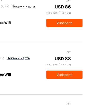
ОТ
0, FR
Покажи карта
USD 86
на стая / на нощ
ee Wifi
Изберете
ОТ
 FR
Покажи карта
USD 88
на стая / на нощ
ee Wifi
Изберете
ОТ