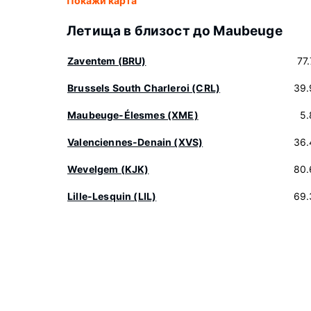
Покажи карта
Летища в близост до Maubeuge
Zaventem (BRU)
77
Brussels South Charleroi (CRL)
39.
Maubeuge-Élesmes (XME)
5.
Valenciennes-Denain (XVS)
36.
Wevelgem (KJK)
80.
Lille-Lesquin (LIL)
69.