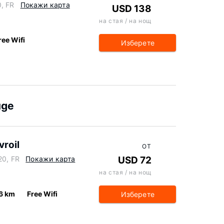
, FR
Покажи карта
USD 138
на стая / на нощ
ree Wifi
Изберете
uge
roil
ОТ
20, FR
Покажи карта
USD 72
на стая / на нощ
6 km
Free Wifi
Изберете