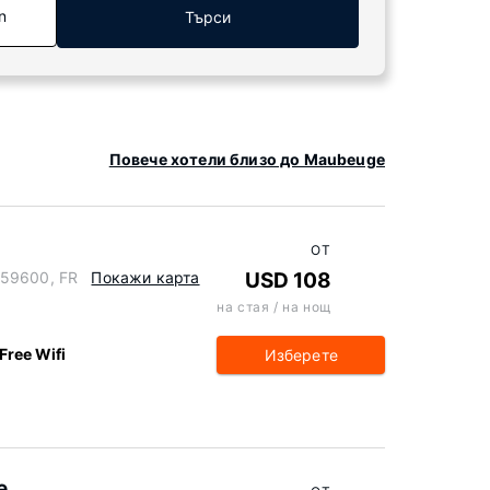
n
Търси
Повече хотели близо до Maubeuge
ОТ
 59600, FR
Покажи карта
USD 108
на стая / на нощ
Free Wifi
Изберете
e