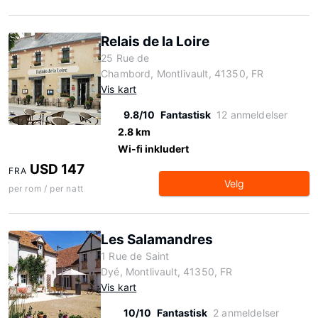
Relais de la Loire
25 Rue de
Chambord, Montlivault, 41350, FR
Vis kart
9.8/10
Fantastisk
12 anmeldelser
2.8 km
Wi-fi inkludert
USD 147
FRA
Velg
per rom / per natt
Les Salamandres
1 Rue de Saint
Dyé, Montlivault, 41350, FR
Vis kart
10/10
Fantastisk
2 anmeldelser