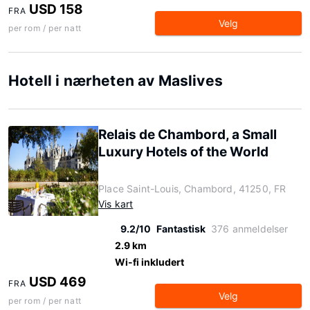
USD 158
FRA
Velg
per rom / per natt
Hotell i nærheten av Maslives
Relais de Chambord, a Small
Luxury Hotels of the World
Place Saint-Louis, Chambord, 41250, FR
Vis kart
9.2/10
Fantastisk
376 anmeldelser
2.9 km
Wi-fi inkludert
USD 469
FRA
Velg
per rom / per natt