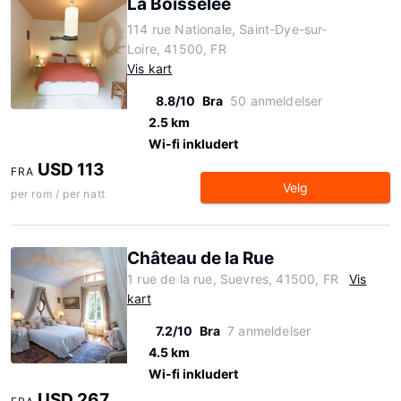
La Boisselée
114 rue Nationale, Saint-Dye-sur-
Loire, 41500, FR
Vis kart
8.8/10
Bra
50 anmeldelser
2.5 km
Wi-fi inkludert
USD 113
FRA
Velg
per rom / per natt
Château de la Rue
1 rue de la rue, Suevres, 41500, FR
Vis
kart
7.2/10
Bra
7 anmeldelser
4.5 km
Wi-fi inkludert
USD 267