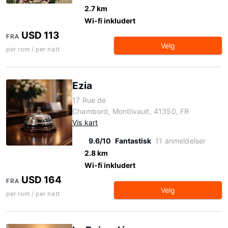
2.7 km
Wi-fi inkludert
USD 113
FRA
Velg
per rom / per natt
Ezia
17 Rue de
Chambord, Montlivault, 41350, FR
Vis kart
9.6/10
Fantastisk
11 anmeldelser
2.8 km
Wi-fi inkludert
USD 164
FRA
Velg
per rom / per natt