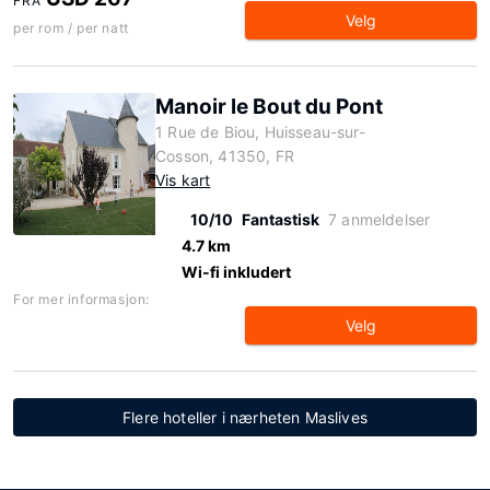
FRA
Velg
per rom / per natt
Manoir le Bout du Pont
1 Rue de Biou, Huisseau-sur-
Cosson, 41350, FR
Vis kart
10/10
Fantastisk
7 anmeldelser
4.7 km
Wi-fi inkludert
For mer informasjon:
Velg
Flere hoteller i nærheten Maslives