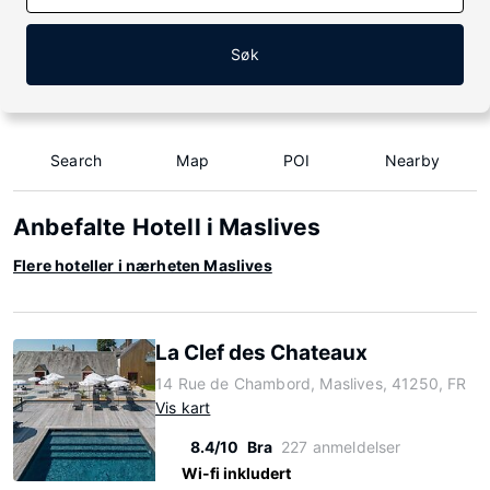
Søk
Search
Map
POI
Nearby
Anbefalte Hotell i Maslives
Flere hoteller i nærheten Maslives
La Clef des Chateaux
14 Rue de Chambord, Maslives, 41250, FR
Vis kart
8.4/10
Bra
227 anmeldelser
Wi-fi inkludert