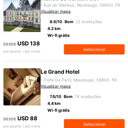
1 Rue de Mairieux, Maubeuge, 59600, FR
Visualizar mapa
8.6/10
Bom
22 avaliações
4.2 km
Wi-fi grátis
USD 138
DESDE
Seleccionar
por quarto / por noite
Le Grand Hotel
1 Porte De Paris, Maubeuge, 59600, FR
Visualizar mapa
7.6/10
Bom
74 avaliações
4.4 km
Wi-fi grátis
USD 88
DESDE
Seleccionar
por quarto / por noite