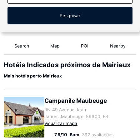
Pesquisar
Search
Map
POI
Nearby
Hotéis Indicados próximos de Mairieux
Mais hotéis perto Mairieux
Campanile Maubeuge
RN 49 Avenue Jean
Jaures, Maubeuge, 59600, FR
Visualizar mapa
7.8/10
Bom
392 avaliações