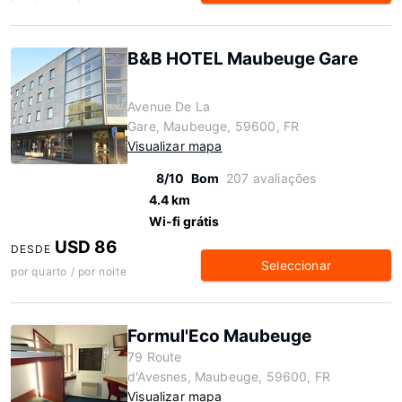
B&B HOTEL Maubeuge Gare
Avenue De La
Gare, Maubeuge, 59600, FR
Visualizar mapa
8/10
Bom
207 avaliações
4.4 km
Wi-fi grátis
USD 86
DESDE
Seleccionar
por quarto / por noite
Formul'Eco Maubeuge
79 Route
d'Avesnes, Maubeuge, 59600, FR
Visualizar mapa