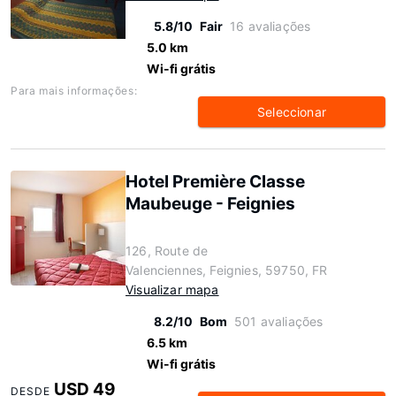
5.8/10
Fair
16 avaliações
5.0 km
Wi-fi grátis
Para mais informações:
Seleccionar
Hotel Première Classe
Maubeuge - Feignies
126, Route de
Valenciennes, Feignies, 59750, FR
Visualizar mapa
8.2/10
Bom
501 avaliações
6.5 km
Wi-fi grátis
USD 49
DESDE