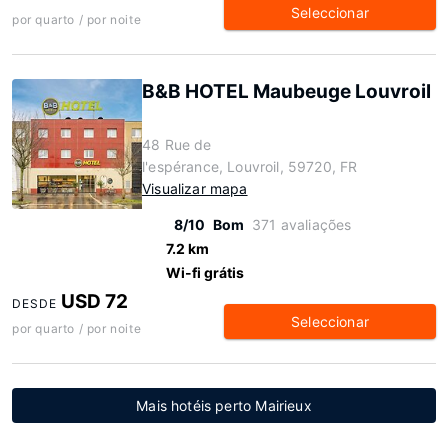
Seleccionar
por quarto / por noite
B&B HOTEL Maubeuge Louvroil
48 Rue de
l'espérance, Louvroil, 59720, FR
Visualizar mapa
8/10
Bom
371 avaliações
7.2 km
Wi-fi grátis
USD 72
DESDE
Seleccionar
por quarto / por noite
Mais hotéis perto Mairieux