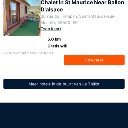
Chalet in St Maurice Near Ballon
D'alsace
30 rue du Tremplin, Saint-Maurice-sur-
Moselle, 88560, FR
Toon kaart
5.0 km
Gratis wifi
Voor meer info over dit hotel:
Selecteer
Meer hotels in de buurt van Le Thillot