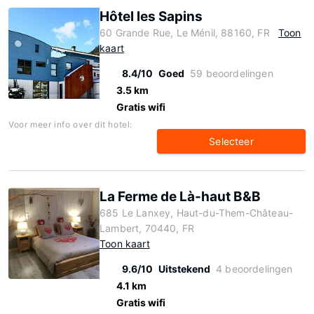
Hôtel les Sapins
60 Grande Rue, Le Ménil, 88160, FR
Toon
kaart
8.4/10
Goed
59 beoordelingen
3.5 km
Gratis wifi
Voor meer info over dit hotel:
Selecteer
La Ferme de Là-haut B&B
685 Le Lanxey, Haut-du-Them-Château-
Lambert, 70440, FR
Toon kaart
9.6/10
Uitstekend
4 beoordelingen
4.1 km
Gratis wifi