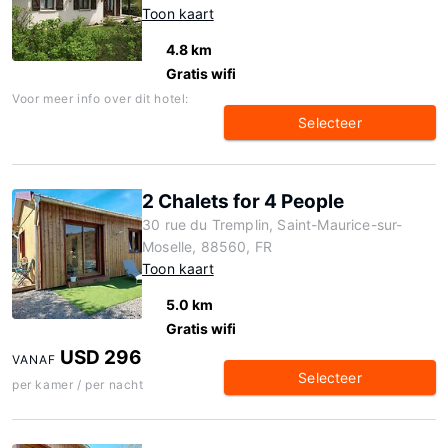
Toon kaart
4.8 km
Gratis wifi
Voor meer info over dit hotel:
Selecteer
2 Chalets for 4 People
30 rue du Tremplin, Saint-Maurice-sur-
Moselle, 88560, FR
Toon kaart
5.0 km
Gratis wifi
USD 296
VANAF
Selecteer
per kamer / per nacht