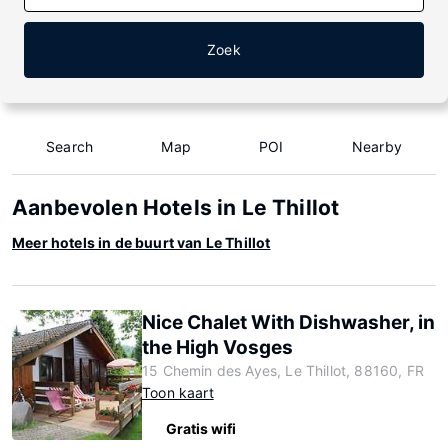
Zoek
Search
Map
POI
Nearby
Aanbevolen Hotels in Le Thillot
Meer hotels in de buurt van Le Thillot
Nice Chalet With Dishwasher, in
the High Vosges
15 Chemin des Ayes, Le Thillot, 88160, FR
Toon kaart
Gratis wifi