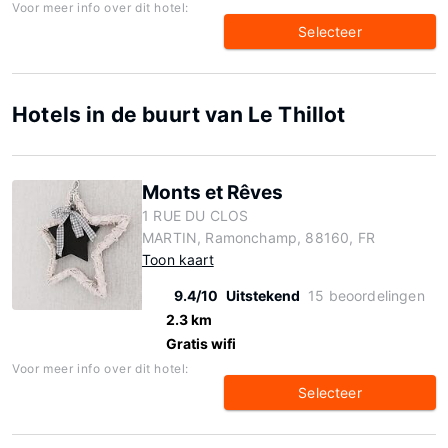
Voor meer info over dit hotel:
Selecteer
Hotels in de buurt van Le Thillot
Monts et Rêves
1 RUE DU CLOS
MARTIN, Ramonchamp, 88160, FR
Toon kaart
9.4/10
Uitstekend
15 beoordelingen
2.3 km
Gratis wifi
Voor meer info over dit hotel:
Selecteer