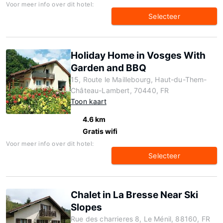
Voor meer info over dit hotel:
Selecteer
Holiday Home in Vosges With
Garden and BBQ
15, Route le Maillebourg, Haut-du-Them-
Château-Lambert, 70440, FR
Toon kaart
4.6 km
Gratis wifi
Voor meer info over dit hotel:
Selecteer
Chalet in La Bresse Near Ski
Slopes
Rue des charrieres 8, Le Ménil, 88160, FR