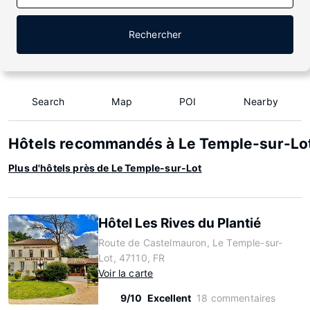
Rechercher
Search
Map
POI
Nearby
Hôtels recommandés à Le Temple-sur-Lo
Plus d'hôtels près de Le Temple-sur-Lot
Hôtel Les Rives du Plantié
Route de Castelmauron, Le Temple-sur-
Lot, 47110, FR
Voir la carte
9/10
Excellent
18 commentaires