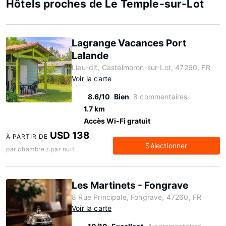
Hôtels proches de Le Temple-sur-Lot
Lagrange Vacances Port
Lalande
Lieu-dit, Castelmoron-sur-Lot, 47260, FR
Voir la carte
8.6/10
Bien
8 commentaires
1.7 km
Accès Wi-Fi gratuit
USD 138
À PARTIR DE
Sélectionner
par chambre / par nuit
Les Martinets - Fongrave
8 Rue Principale, Fongrave, 47260, FR
Voir la carte