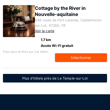
Cottage by the River in
Nouvelle-aquitaine
646 route de Port Lalande, Castelmoron-
sur-Lot, 47260, FR
Voir la carte
1.7 km
Accès Wi-Fi gratuit
Pour plus d'infos sur cet hôtel :
Sélectionner
Plus d'hôtels près de Le Temple-sur-Lot