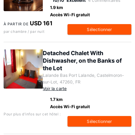
10/10
Excellent
4 commentaires
1.9 km
Accès Wi-Fi gratuit
USD 161
À PARTIR DE
Sélectionner
par chambre / par nuit
Detached Chalet With
Dishwasher, on the Banks of
the Lot
Lalande Bas Port Lalande, Castelmoron-
sur-Lot, 47260, FR
Voir la carte
1.7 km
Accès Wi-Fi gratuit
Pour plus d'infos sur cet hôtel :
Sélectionner