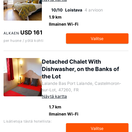
10/10
Loistava
4 arvioon
1.9 km
Ilmainen Wi-Fi
USD 161
ALKAEN
Valitse
per huone / yötä kohti
Detached Chalet With
Dishwasher, on the Banks of
the Lot
Lalande Bas Port Lalande, Castelmoron-
sur-Lot, 47260, FR
Näytä kartta
1.7 km
Ilmainen Wi-Fi
Lisätietoja tästä hotellista:
Valitse