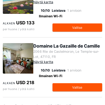
Näytä kartta
10/10
Loistava
1 arvioon
Ilmainen Wi-Fi
USD 133
ALKAEN
Valitse
per huone / yötä kohti
Domaine La Gazaille de Camille
2066 Rte de Castelmoron, Le Temple-sur-
Lot, 47110, FR
Näytä kartta
10/10
Loistava
1 arvioon
Ilmainen Wi-Fi
USD 218
ALKAEN
Valitse
per huone / yötä kohti