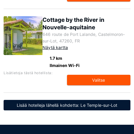
Cottage by the River in
Nouvelle-aquitaine
646 route de Port Lalande, Castelmoron-
sur-Lot, 47260, FR
Näytä kartta
1.7 km
Ilmainen Wi-Fi
Lisätietoja tästä hotellista:
Valitse
Lisää hotelleja lähellä kohdetta: Le Temple-sur-Lot