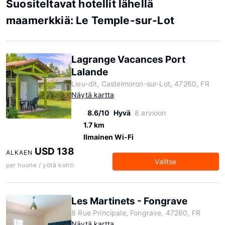
Suositeltavat hotellit lähellä
maamerkkiä: Le Temple-sur-Lot
Lagrange Vacances Port
Lalande
Lieu-dit, Castelmoron-sur-Lot, 47260, FR
Näytä kartta
8.6/10
Hyvä
8 arvioon
1.7 km
Ilmainen Wi-Fi
USD 138
ALKAEN
Valitse
per huone / yötä kohti
Les Martinets - Fongrave
8 Rue Principale, Fongrave, 47260, FR
Näytä kartta