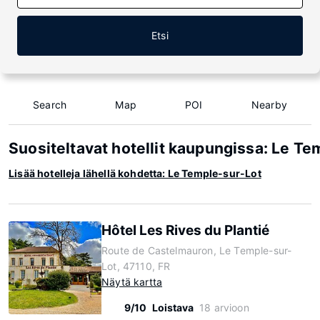
Etsi
Search
Map
POI
Nearby
Suositeltavat hotellit kaupungissa: Le T
Lisää hotelleja lähellä kohdetta: Le Temple-sur-Lot
Hôtel Les Rives du Plantié
Route de Castelmauron, Le Temple-sur-
Lot, 47110, FR
Näytä kartta
9/10
Loistava
18 arvioon