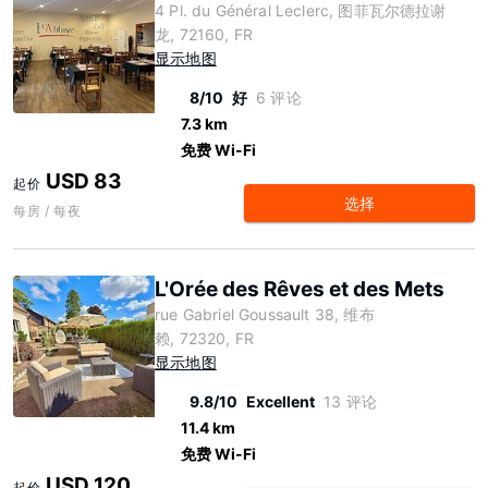
4 Pl. du Général Leclerc, 图菲瓦尔德拉谢
龙, 72160, FR
显示地图
8/10
好
6 评论
7.3 km
免费 Wi-Fi
USD 83
起价
选择
每房 / 每夜
L'Orée des Rêves et des Mets
rue Gabriel Goussault 38, 维布
赖, 72320, FR
显示地图
9.8/10
Excellent
13 评论
11.4 km
免费 Wi-Fi
USD 120
起价