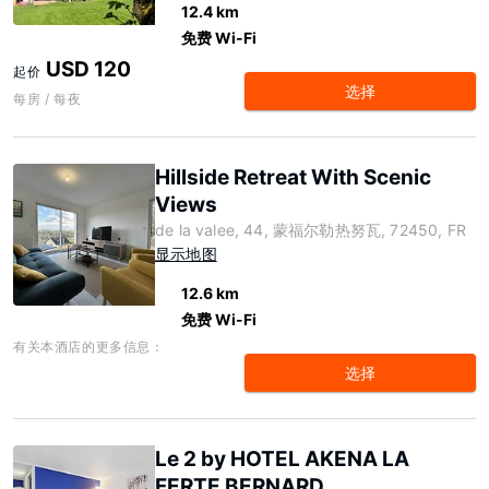
12.4 km
免费 Wi-Fi
USD 120
起价
选择
每房 / 每夜
Hillside Retreat With Scenic
Views
de la valee, 44, 蒙福尔勒热努瓦, 72450, FR
显示地图
12.6 km
免费 Wi-Fi
有关本酒店的更多信息：
选择
Le 2 by HOTEL AKENA LA
FERTE BERNARD