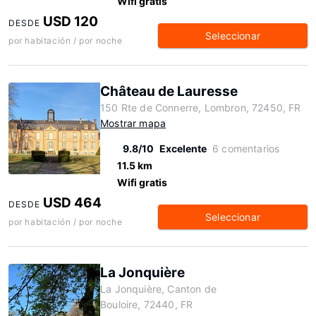
Wifi gratis
USD 120
DESDE
Seleccionar
por habitación / por noche
Château de Lauresse
150 Rte de Connerre, Lombron, 72450, FR
Mostrar mapa
9.8/10
Excelente
6 comentarios
11.5 km
Wifi gratis
USD 464
DESDE
Seleccionar
por habitación / por noche
La Jonquière
La Jonquière, Canton de
Bouloire, 72440, FR