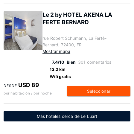
Le 2 by HOTEL AKENA LA
FERTE BERNARD
rue Robert Schumann, La Ferté-
Bernard, 72400, FR
Mostrar mapa
7.4/10
Bien
301 comentarios
13.2 km
Wifi gratis
USD 89
DESDE
Seleccionar
por habitación / por noche
Más hoteles cerca de Le Luart