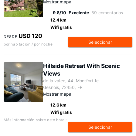
Mostrar mapa
9.8/10
Excelente
59 comentarios
12.4 km
Wifi gratis
USD 120
DESDE
Seleccionar
por habitación / por noche
Hillside Retreat With Scenic
Views
de la valee, 44, Montfort-le-
Gesnois, 72450, FR
Mostrar mapa
12.6 km
Wifi gratis
Más información sobre este hotel:
Seleccionar