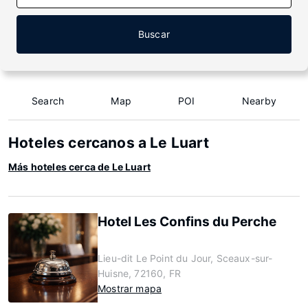
Buscar
Search
Map
POI
Nearby
Hoteles cercanos a Le Luart
Más hoteles cerca de Le Luart
Hotel Les Confins du Perche
Lieu-dit Le Point du Jour, Sceaux-sur-
Huisne, 72160, FR
Mostrar mapa