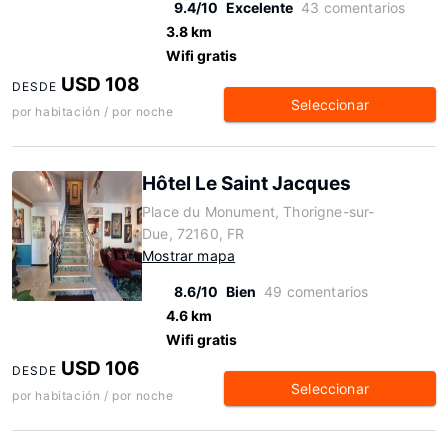
9.4/10
Excelente
43 comentarios
3.8 km
Wifi gratis
USD 108
DESDE
Seleccionar
por habitación / por noche
Hôtel Le Saint Jacques
Place du Monument, Thorigne-sur-
Due, 72160, FR
Mostrar mapa
8.6/10
Bien
49 comentarios
4.6 km
Wifi gratis
USD 106
DESDE
Seleccionar
por habitación / por noche