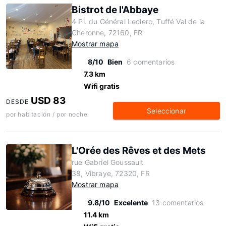
Bistrot de l'Abbaye
4 Pl. du Général Leclerc, Tuffé Val de la
Chéronne, 72160, FR
Mostrar mapa
8/10
Bien
6 comentarios
7.3 km
Wifi gratis
USD 83
DESDE
Seleccionar
por habitación / por noche
L'Orée des Rêves et des Mets
rue Gabriel Goussault
38, Vibraye, 72320, FR
Mostrar mapa
9.8/10
Excelente
13 comentarios
11.4 km