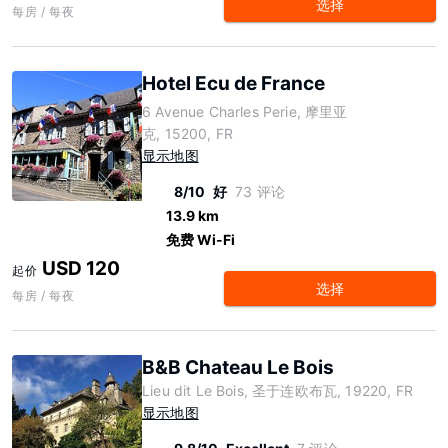
选择
每房 / 每夜
Hotel Ecu de France
6 Avenue Charles Perie, 摩里亚
克, 15200, FR
显示地图
8/10
好
73 评论
13.9 km
免费 Wi-Fi
USD 120
起价
选择
每房 / 每夜
B&B Chateau Le Bois
Lieu dit Le Bois, 圣于连欧布瓦, 19220, FR
显示地图