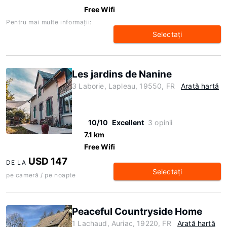
Free Wifi
Pentru mai multe informaţii:
Selectaţi
Les jardins de Nanine
3 Laborie, Lapleau, 19550, FR
Arată hartă
10/10
Excellent
3 opinii
7.1 km
Free Wifi
USD 147
DE LA
Selectaţi
pe cameră / pe noapte
Peaceful Countryside Home
1 Lachaud, Auriac, 19220, FR
Arată hartă