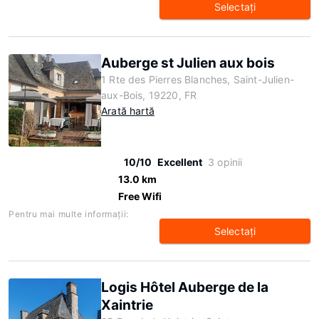
Selectaţi
Auberge st Julien aux bois
1 Rte des Pierres Blanches, Saint-Julien-
aux-Bois, 19220, FR
Arată hartă
10/10
Excellent
3 opinii
13.0 km
Free Wifi
Pentru mai multe informaţii:
Selectaţi
Logis Hôtel Auberge de la
Xaintrie