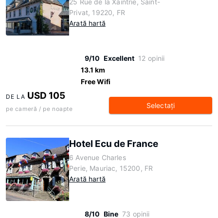
25 Rue de la Xaintrie, Saint-
Privat, 19220, FR
Arată hartă
9/10
Excellent
12 opinii
13.1 km
Free Wifi
USD 105
DE LA
Selectaţi
pe cameră / pe noapte
Hotel Ecu de France
6 Avenue Charles
Perie, Mauriac, 15200, FR
Arată hartă
8/10
Bine
73 opinii