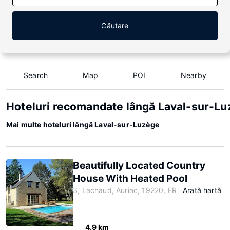
Căutare
Search
Map
POI
Nearby
Hoteluri recomandate lângă Laval-sur-L
Mai multe hoteluri lângă Laval-sur-Luzège
Beautifully Located Country
House With Heated Pool
3, Lachaud, Auriac, 19220, FR
Arată hartă
4.9 km