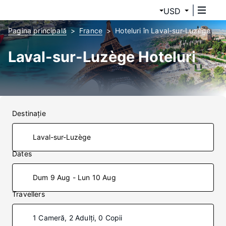
USD
Pagina principală
France
Hoteluri în Laval-sur-Luzège
Laval-sur-Luzège Hoteluri
Destinaţie
Dates
Dum 9 Aug - Lun 10 Aug
Travellers
1 Cameră, 2 Adulți, 0 Copii