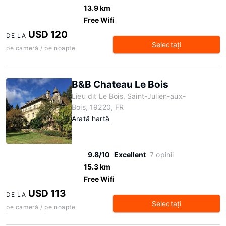
13.9 km
Free Wifi
USD 120
DE LA
Selectaţi
pe cameră / pe noapte
B&B Chateau Le Bois
Lieu dit Le Bois, Saint-Julien-aux-
Bois, 19220, FR
Arată hartă
9.8/10
Excellent
7 opinii
15.3 km
Free Wifi
USD 113
DE LA
Selectaţi
pe cameră / pe noapte