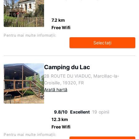
7.2 km
Free Wifi
Pentru mai multe informaţii:
Selectaţi
Camping du Lac
28 ROUTE DU VIADUC, Marcillac-la-
Croisille, 19320, FR
Arată hartă
9.8/10
Excellent
19 opinii
12.3 km
Free Wifi
Pentru mai multe informaţii: