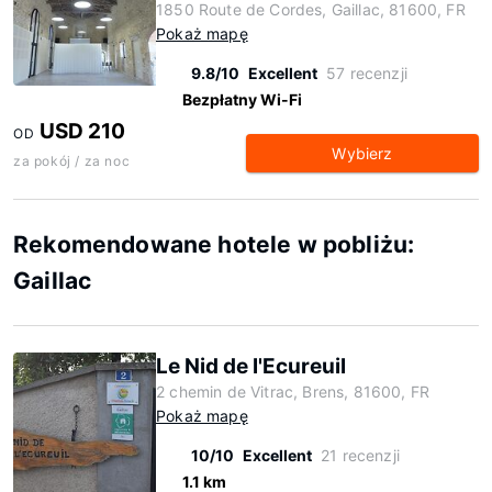
1850 Route de Cordes, Gaillac, 81600, FR
Pokaż mapę
9.8/10
Excellent
57 recenzji
Bezpłatny Wi-Fi
USD 210
OD
Wybierz
za pokój / za noc
Rekomendowane hotele w pobliżu:
Gaillac
Le Nid de l'Ecureuil
2 chemin de Vitrac, Brens, 81600, FR
Pokaż mapę
10/10
Excellent
21 recenzji
1.1 km