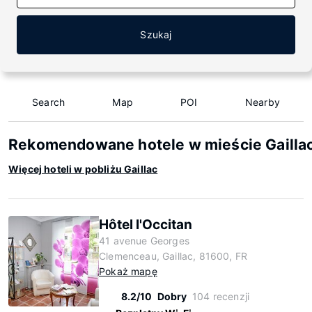
Szukaj
Search
Map
POI
Nearby
Rekomendowane hotele w mieście Gailla
Więcej hoteli w pobliżu Gaillac
Hôtel l'Occitan
41 avenue Georges
Clemenceau, Gaillac, 81600, FR
Pokaż mapę
8.2/10
Dobry
104 recenzji