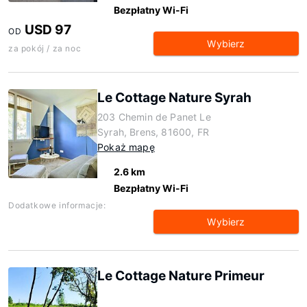
Bezpłatny Wi-Fi
USD 97
OD
Wybierz
za pokój / za noc
Le Cottage Nature Syrah
203 Chemin de Panet Le
Syrah, Brens, 81600, FR
Pokaż mapę
2.6 km
Bezpłatny Wi-Fi
Dodatkowe informacje:
Wybierz
Le Cottage Nature Primeur