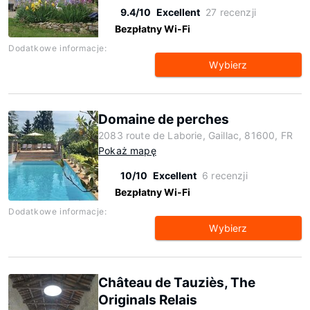
9.4/10
Excellent
27 recenzji
Bezpłatny Wi-Fi
Dodatkowe informacje:
Wybierz
Domaine de perches
2083 route de Laborie, Gaillac, 81600, FR
Pokaż mapę
10/10
Excellent
6 recenzji
Bezpłatny Wi-Fi
Dodatkowe informacje:
Wybierz
Château de Tauziès, The
Originals Relais