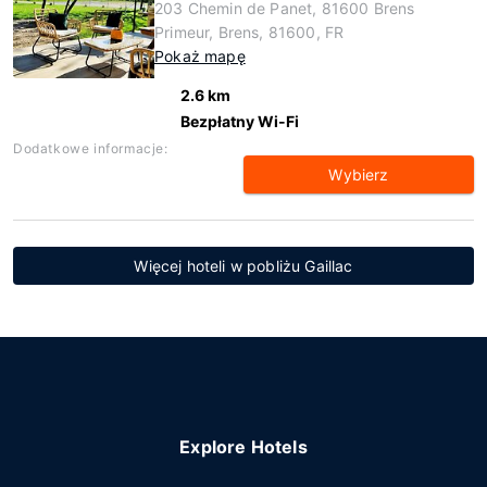
203 Chemin de Panet, 81600 Brens
Primeur, Brens, 81600, FR
Pokaż mapę
2.6 km
Bezpłatny Wi-Fi
Dodatkowe informacje:
Wybierz
Więcej hoteli w pobliżu Gaillac
Explore Hotels