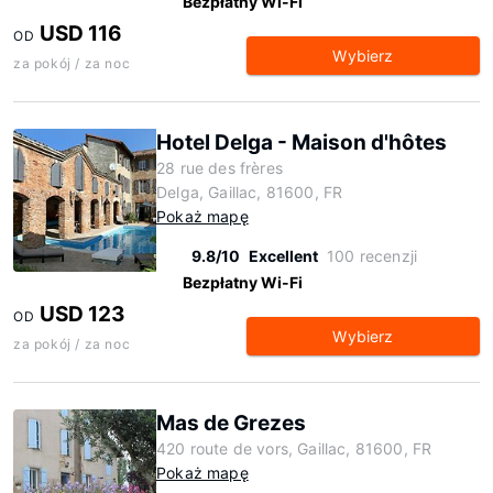
Bezpłatny Wi-Fi
USD 116
OD
Wybierz
za pokój / za noc
Hotel Delga - Maison d'hôtes
28 rue des frères
Delga, Gaillac, 81600, FR
Pokaż mapę
9.8/10
Excellent
100 recenzji
Bezpłatny Wi-Fi
USD 123
OD
Wybierz
za pokój / za noc
Mas de Grezes
420 route de vors, Gaillac, 81600, FR
Pokaż mapę