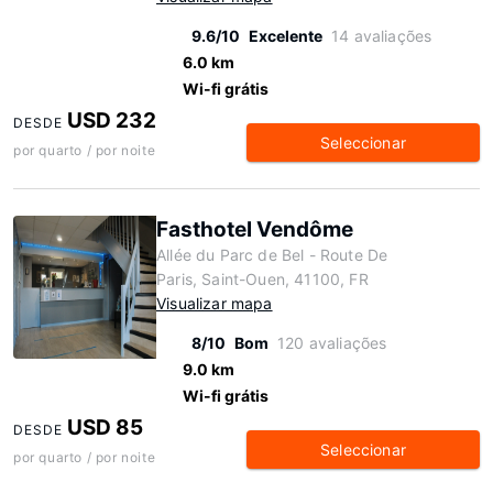
9.6/10
Excelente
14 avaliações
6.0 km
Wi-fi grátis
USD 232
DESDE
Seleccionar
por quarto / por noite
Fasthotel Vendôme
Allée du Parc de Bel - Route De
Paris, Saint-Ouen, 41100, FR
Visualizar mapa
8/10
Bom
120 avaliações
9.0 km
Wi-fi grátis
USD 85
DESDE
Seleccionar
por quarto / por noite