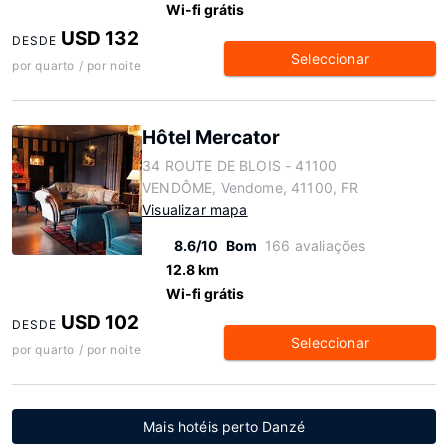
Wi-fi grátis
USD 132
DESDE
Seleccionar
por quarto / por noite
Hôtel Mercator
34 ROUTE DE BLOIS - 41100
VENDÔME, Vendome, 41100, FR
Visualizar mapa
8.6/10
Bom
166 avaliações
12.8 km
Wi-fi grátis
USD 102
DESDE
Seleccionar
por quarto / por noite
Mais hotéis perto Danzé