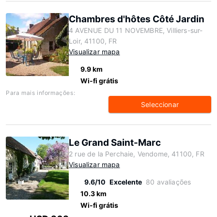
Chambres d'hôtes Côté Jardin
4 AVENUE DU 11 NOVEMBRE, Villiers-sur-
Loir, 41100, FR
Visualizar mapa
9.9 km
Wi-fi grátis
Para mais informações:
Seleccionar
Le Grand Saint-Marc
2 rue de la Perchaie, Vendome, 41100, FR
Visualizar mapa
9.6/10
Excelente
80 avaliações
10.3 km
Wi-fi grátis