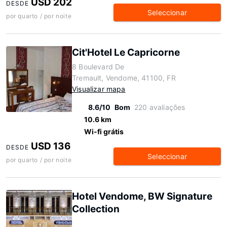
USD 202
DESDE
Seleccionar
por quarto / por noite
Cit'Hotel Le Capricorne
8 Boulevard De
Tremault, Vendome, 41100, FR
Visualizar mapa
8.6/10
Bom
220 avaliações
10.6 km
Wi-fi grátis
USD 136
DESDE
Seleccionar
por quarto / por noite
Hotel Vendome, BW Signature
Collection