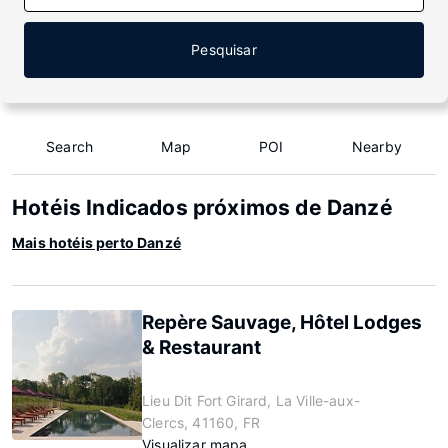
Pesquisar
Search
Map
POI
Nearby
Hotéis Indicados próximos de Danzé
Mais hotéis perto Danzé
Repère Sauvage, Hôtel Lodges
& Restaurant
Lieu Dit Fort Girard, La Ville-aux-
Clercs, 41160, FR
Visualizar mapa