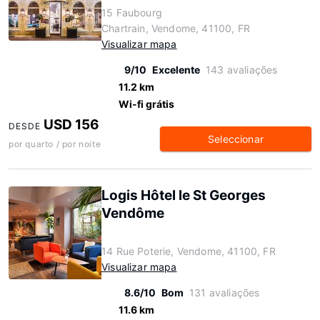
15 Faubourg
Chartrain, Vendome, 41100, FR
Visualizar mapa
9/10
Excelente
143 avaliações
11.2 km
Wi-fi grátis
USD 156
DESDE
Seleccionar
por quarto / por noite
Logis Hôtel le St Georges
Vendôme
14 Rue Poterie, Vendome, 41100, FR
Visualizar mapa
8.6/10
Bom
131 avaliações
11.6 km