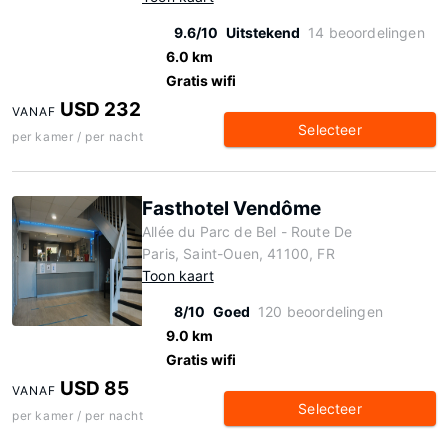
9.6/10
Uitstekend
14 beoordelingen
6.0 km
Gratis wifi
USD 232
VANAF
Selecteer
per kamer / per nacht
Fasthotel Vendôme
Allée du Parc de Bel - Route De
Paris, Saint-Ouen, 41100, FR
Toon kaart
8/10
Goed
120 beoordelingen
9.0 km
Gratis wifi
USD 85
VANAF
Selecteer
per kamer / per nacht