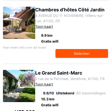
Chambres d'hôtes Côté Jardin
4 AVENUE DU 11 NOVEMBRE, Villiers-sur-
Loir, 41100, FR
Toon kaart
9.9 km
Gratis wifi
Voor meer info over dit hotel:
Selecteer
Le Grand Saint-Marc
2 rue de la Perchaie, Vendôme, 41100, FR
Toon kaart
9.6/10
Uitstekend
80 beoordelingen
10.3 km
Gratis wifi