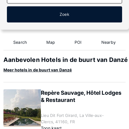
Zoek
Search
Map
POI
Nearby
Aanbevolen Hotels in de buurt van Danzé
Meer hotels in de buurt van Danzé
Repère Sauvage, Hôtel Lodges
& Restaurant
Lieu Dit Fort Girard, La Ville-aux-
Clercs, 41160, FR
Toon kaart