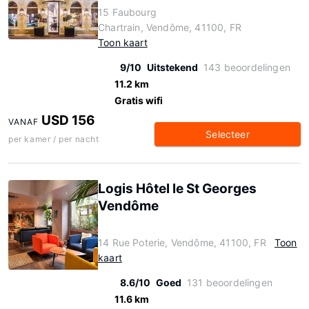
15 Faubourg
Chartrain, Vendôme, 41100, FR
Toon kaart
9/10
Uitstekend
143 beoordelingen
11.2 km
Gratis wifi
USD 156
VANAF
Selecteer
per kamer / per nacht
Logis Hôtel le St Georges
Vendôme
14 Rue Poterie, Vendôme, 41100, FR
Toon
kaart
8.6/10
Goed
131 beoordelingen
11.6 km