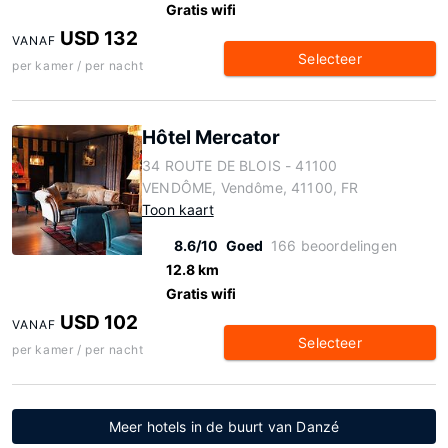
Gratis wifi
USD 132
VANAF
Selecteer
per kamer / per nacht
Hôtel Mercator
34 ROUTE DE BLOIS - 41100
VENDÔME, Vendôme, 41100, FR
Toon kaart
8.6/10
Goed
166 beoordelingen
12.8 km
Gratis wifi
USD 102
VANAF
Selecteer
per kamer / per nacht
Meer hotels in de buurt van Danzé