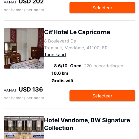
USD 202
VANAF
Selecteer
per kamer / per nacht
Cit'Hotel Le Capricorne
8 Boulevard De
Tremault, Vendôme, 41100, FR
Toon kaart
8.6/10
Goed
220 beoordelingen
10.6 km
Gratis wifi
USD 136
VANAF
Selecteer
per kamer / per nacht
Hotel Vendome, BW Signature
Collection