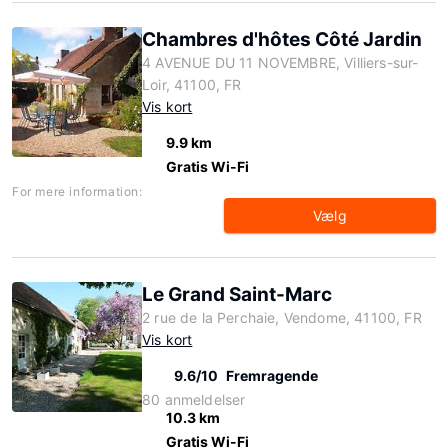
Chambres d'hôtes Côté Jardin
4 AVENUE DU 11 NOVEMBRE, Villiers-sur-
Loir, 41100, FR
Vis kort
9.9 km
Gratis Wi-Fi
For mere information:
Vælg
Le Grand Saint-Marc
2 rue de la Perchaie, Vendome, 41100, FR
Vis kort
9.6/10
Fremragende
80 anmeldelser
10.3 km
Gratis Wi-Fi