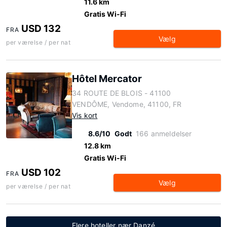
11.6 km
Gratis Wi-Fi
USD 132
FRA
Vælg
per værelse / per nat
Hôtel Mercator
34 ROUTE DE BLOIS - 41100
VENDÔME, Vendome, 41100, FR
Vis kort
8.6/10
Godt
166 anmeldelser
12.8 km
Gratis Wi-Fi
USD 102
FRA
Vælg
per værelse / per nat
Flere hoteller nær Danzé