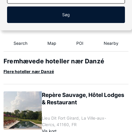
Søg
Search
Map
POI
Nearby
Fremhævede hoteller nær Danzé
Flere hoteller nær Danzé
Repère Sauvage, Hôtel Lodges
& Restaurant
Lieu Dit Fort Girard, La Ville-aux-
Clercs, 41160, FR
Vis kort