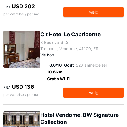
USD 202
FRA
Vælg
per værelse / per nat
Cit'Hotel Le Capricorne
8 Boulevard De
Tremault, Vendome, 41100, FR
Vis kort
8.6/10
Godt
220 anmeldelser
10.6 km
Gratis Wi-Fi
USD 136
FRA
Vælg
per værelse / per nat
Hotel Vendome, BW Signature
Collection