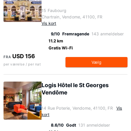
15 Faubourg
Chartrain, Vendome, 41100, FR
Vis kort
9/10
Fremragende
143 anmeldelser
11.2 km
Gratis Wi-Fi
USD 156
FRA
Vælg
per værelse / per nat
Logis Hôtel le St Georges
Vendôme
14 Rue Poterie, Vendome, 41100, FR
Vis
kort
8.6/10
Godt
131 anmeldelser