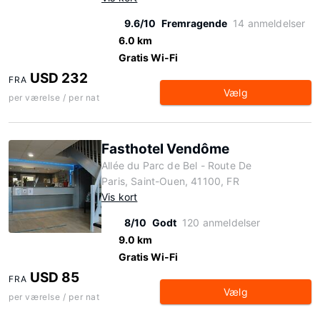
9.6/10
Fremragende
14 anmeldelser
6.0 km
Gratis Wi-Fi
USD 232
FRA
Vælg
per værelse / per nat
Fasthotel Vendôme
Allée du Parc de Bel - Route De
Paris, Saint-Ouen, 41100, FR
Vis kort
8/10
Godt
120 anmeldelser
9.0 km
Gratis Wi-Fi
USD 85
FRA
Vælg
per værelse / per nat