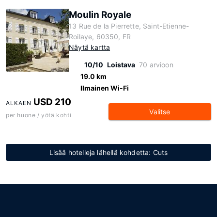
Moulin Royale
13 Rue de la Pierrette, Saint-Etienne-
Roilaye, 60350, FR
Näytä kartta
10/10
Loistava
70 arvioon
19.0 km
Ilmainen Wi-Fi
USD 210
ALKAEN
Valitse
per huone / yötä kohti
Lisää hotelleja lähellä kohdetta: Cuts