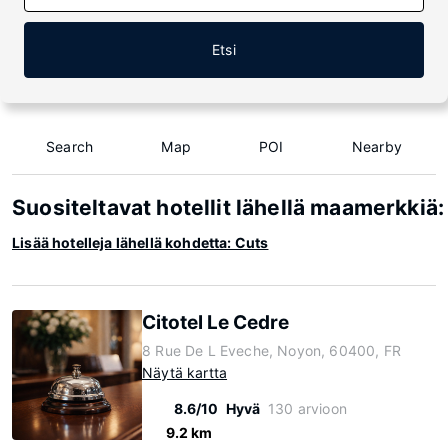
Etsi
Search
Map
POI
Nearby
Suositeltavat hotellit lähellä maamerkkiä:
Lisää hotelleja lähellä kohdetta: Cuts
Citotel Le Cedre
8 Rue De L Eveche, Noyon, 60400, FR
Näytä kartta
8.6/10
Hyvä
130 arvioon
9.2 km