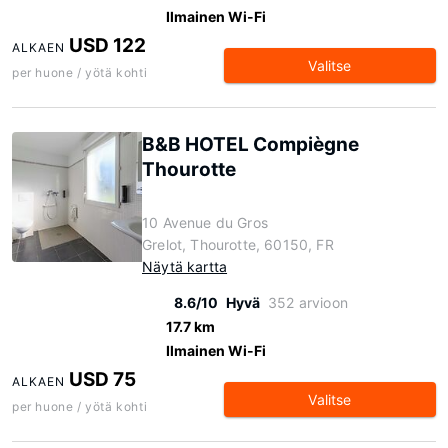
Ilmainen Wi-Fi
USD 122
ALKAEN
Valitse
per huone / yötä kohti
B&B HOTEL Compiègne
Thourotte
10 Avenue du Gros
Grelot, Thourotte, 60150, FR
Näytä kartta
8.6/10
Hyvä
352 arvioon
17.7 km
Ilmainen Wi-Fi
USD 75
ALKAEN
Valitse
per huone / yötä kohti