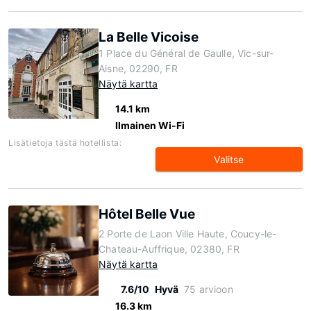
La Belle Vicoise
1 Place du Général de Gaulle, Vic-sur-
Aisne, 02290, FR
Näytä kartta
14.1 km
Ilmainen Wi-Fi
Lisätietoja tästä hotellista:
Valitse
Hôtel Belle Vue
2 Porte de Laon Ville Haute, Coucy-le-
Chateau-Auffrique, 02380, FR
Näytä kartta
7.6/10
Hyvä
75 arvioon
16.3 km