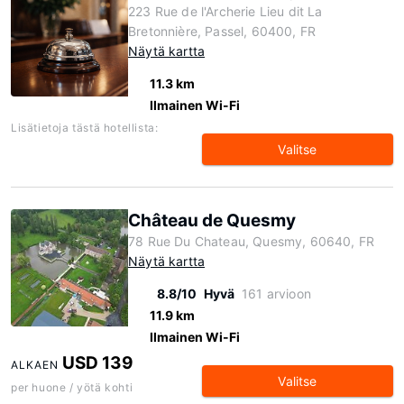
223 Rue de l'Archerie Lieu dit La
Bretonnière, Passel, 60400, FR
Näytä kartta
11.3 km
Ilmainen Wi-Fi
Lisätietoja tästä hotellista:
Valitse
Château de Quesmy
78 Rue Du Chateau, Quesmy, 60640, FR
Näytä kartta
8.8/10
Hyvä
161 arvioon
11.9 km
Ilmainen Wi-Fi
USD 139
ALKAEN
Valitse
per huone / yötä kohti