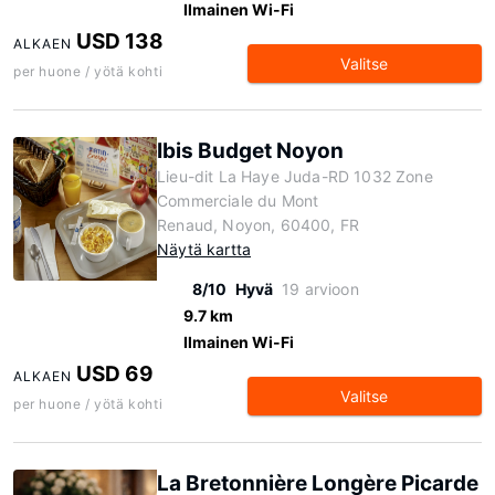
Ilmainen Wi-Fi
USD 138
ALKAEN
Valitse
per huone / yötä kohti
Ibis Budget Noyon
Lieu-dit La Haye Juda-RD 1032 Zone
Commerciale du Mont
Renaud, Noyon, 60400, FR
Näytä kartta
8/10
Hyvä
19 arvioon
9.7 km
Ilmainen Wi-Fi
USD 69
ALKAEN
Valitse
per huone / yötä kohti
La Bretonnière Longère Picarde