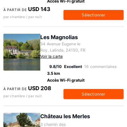
Accès Wi-Fi gratuit
USD 143
À PARTIR DE
Sélectionner
par chambre / par nuit
Les Magnolias
34 Avenue Eugene le
Roy, Lalinde, 24150, FR
Voir la carte
9.8/10
Excellent
16 commentaires
3.5 km
Accès Wi-Fi gratuit
USD 208
À PARTIR DE
Sélectionner
par chambre / par nuit
Château les Merles
3 chemin des