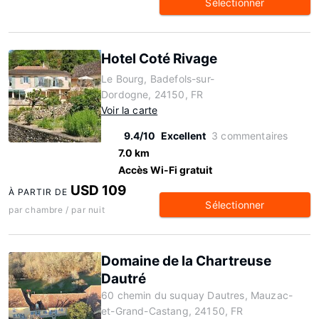
Sélectionner
Hotel Coté Rivage
Le Bourg, Badefols-sur-
Dordogne, 24150, FR
Voir la carte
9.4/10
Excellent
3 commentaires
7.0 km
Accès Wi-Fi gratuit
USD 109
À PARTIR DE
Sélectionner
par chambre / par nuit
Domaine de la Chartreuse
Dautré
60 chemin du suquay Dautres, Mauzac-
et-Grand-Castang, 24150, FR