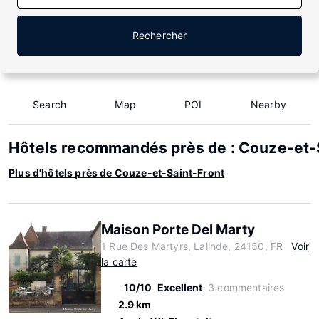
Rechercher
Search
Map
POI
Nearby
Hôtels recommandés près de : Couze-et-
Plus d'hôtels près de Couze-et-Saint-Front
Maison Porte Del Marty
1 Rue Des Martyrs, Lalinde, 24150, FR
Voir
la carte
10/10
Excellent
3 commentaires
2.9 km