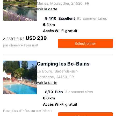
Merles, Mouleydier, 24520, FR
Voir la carte
9.4/10
Excellent
95 commentaires
6.4 km
Accès Wi-Fi gratuit
USD 239
À PARTIR DE
Sélectionner
par chambre / par nuit
Camping les Bo-Bains
Le Bourg, Badefols-sur-
Dordogne, 24150, FR
Voir la carte
8/10
Bien
3 commentaires
6.6 km
Accès Wi-Fi gratuit
Pour plus d'infos sur cet hôtel :