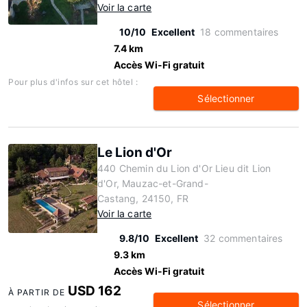
Voir la carte
10/10
Excellent
18 commentaires
7.4 km
Accès Wi-Fi gratuit
Pour plus d'infos sur cet hôtel :
Sélectionner
Le Lion d'Or
440 Chemin du Lion d'Or Lieu dit Lion
d'Or, Mauzac-et-Grand-
Castang, 24150, FR
Voir la carte
9.8/10
Excellent
32 commentaires
9.3 km
Accès Wi-Fi gratuit
USD 162
À PARTIR DE
Sélectionner