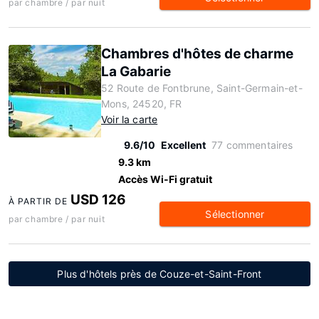
par chambre / par nuit
Chambres d'hôtes de charme
La Gabarie
52 Route de Fontbrune, Saint-Germain-et-
Mons, 24520, FR
Voir la carte
9.6/10
Excellent
77 commentaires
9.3 km
Accès Wi-Fi gratuit
USD 126
À PARTIR DE
Sélectionner
par chambre / par nuit
Plus d'hôtels près de Couze-et-Saint-Front