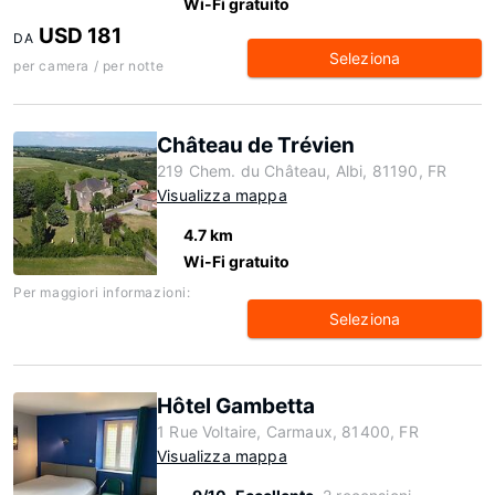
Wi-Fi gratuito
USD 181
DA
Seleziona
per camera / per notte
Château de Trévien
219 Chem. du Château, Albi, 81190, FR
Visualizza mappa
4.7 km
Wi-Fi gratuito
Per maggiori informazioni:
Seleziona
Hôtel Gambetta
1 Rue Voltaire, Carmaux, 81400, FR
Visualizza mappa