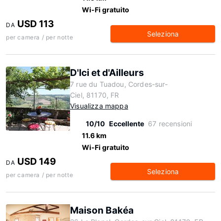
Wi-Fi gratuito
USD 113
DA
Seleziona
per camera / per notte
D'Ici et d'Ailleurs
7 rue du Tuadou, Cordes-sur-
Ciel, 81170, FR
Visualizza mappa
10/10
Eccellente
67 recensioni
11.6 km
Wi-Fi gratuito
USD 149
DA
Seleziona
per camera / per notte
Maison Bakéa