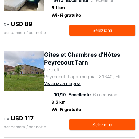
9/10
Eccellente
2 recensioni
5.1 km
Wi-Fi gratuito
USD 89
DA
Seleziona
per camera / per notte
Gîtes et Chambres d'Hôtes
Peyrecout Tarn
Lieu dit
Peyrecout, Laparrouquial, 81640, FR
Visualizza mappa
10/10
Eccellente
6 recensioni
9.5 km
Wi-Fi gratuito
USD 117
DA
Seleziona
per camera / per notte