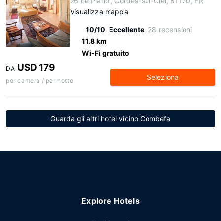
26 Le Planol, Cordes-sur-Ciel, 81170, FR
Visualizza mappa
10/10
Eccellente
28 recensioni
11.8 km
Wi-Fi gratuito
USD 179
DA
Seleziona
per camera / per notte
Guarda gli altri hotel vicino Combefa
Explore Hotels