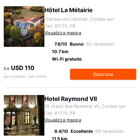
Hôtel La Métairie
Château de Laborde, Cordes-sur-
Ciel, 81170, FR
Visualizza mappa
7.6/10
Buono
60 recensioni
10.7 km
Wi-Fi gratuito
USD 110
DA
Seleziona
per camera / per notte
Hotel Raymond VII
19 Grand Rue Raimond VII, Cordes-sur-
Ciel, 81170, FR
Visualizza mappa
9.4/10
Eccellente
68 recensioni
11.5 km