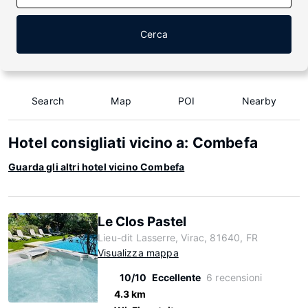
Cerca
Search
Map
POI
Nearby
Hotel consigliati vicino a: Combefa
Guarda gli altri hotel vicino Combefa
Le Clos Pastel
Lieu-dit Lasserre, Virac, 81640, FR
Visualizza mappa
10/10
Eccellente
6 recensioni
4.3 km