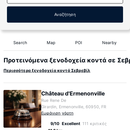
Αναζήτηση
Search
Map
POI
Nearby
Προτεινόμενα ξενοδοχεία κοντά σε Σεβ
Περισσότερα ξενοδοχεία κοντά Σεβρεβίλ
Château d'Ermenonville
Rue Rene De
Girardin, Ermenonville, 60950, FR
Εμφάνιση χάρτη
9/10
Excellent
111 κριτικές