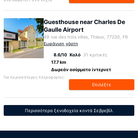
Guesthouse near Charles De
Gaulle Airport
49 rue des trois villes, Thieux, 77230, FR
Εμφάνιση χάρτη
8.6/10
Καλό
31 κριτικές
17.7 km
Δωρεάν ασύρματο ίντερνετ
Για περισσότερες πληροφορίες:
Επιλέξτε
Περισσότερα ξενοδοχεία κοντά Σεβρεβίλ