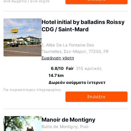
ανά δωμάτιο / ανά νύχτα
Hotel initial by balladins Roissy
CDG / Saint-Mard
1, Allée De La Fontaine Des
Tournelles, Σεν-Μαρντ, 77230, FR
Εμφάνιση χάρτη
6.8/10
Fair
315 κριτικές
14.7 km
Δωρεάν ασύρματο ίντερνετ
Για περισσότερες πληροφορίες:
Επιλέξτε
Manoir de Montigny
Butte de Montigny, Ρισί-