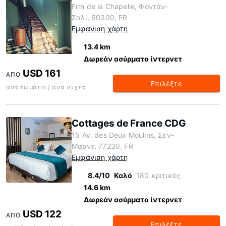
Frm de la Chapelle, Φοντάν-
Σαλί, 60300, FR
Εμφάνιση χάρτη
13.4 km
Δωρεάν ασύρματο ίντερνετ
USD 161
ΑΠΌ
Επιλέξτε
ανά δωμάτιο / ανά νύχτα
Cottages de France CDG
15 Av. des Deux Moulins, Σεν-
Μαρντ, 77230, FR
Εμφάνιση χάρτη
8.4/10
Καλό
180 κριτικές
14.6 km
Δωρεάν ασύρματο ίντερνετ
USD 122
ΑΠΌ
Επιλέξτε