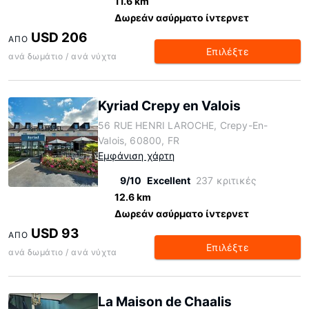
11.6 km
Δωρεάν ασύρματο ίντερνετ
USD 206
ΑΠΌ
Επιλέξτε
ανά δωμάτιο / ανά νύχτα
Kyriad Crepy en Valois
56 RUE HENRI LAROCHE, Crepy-En-
Valois, 60800, FR
Εμφάνιση χάρτη
9/10
Excellent
237 κριτικές
12.6 km
Δωρεάν ασύρματο ίντερνετ
USD 93
ΑΠΌ
Επιλέξτε
ανά δωμάτιο / ανά νύχτα
La Maison de Chaalis