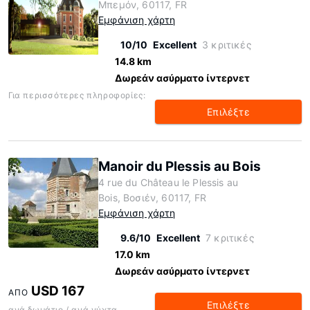
Μπεμόν, 60117, FR
Εμφάνιση χάρτη
10/10
Excellent
3 κριτικές
14.8 km
Δωρεάν ασύρματο ίντερνετ
Για περισσότερες πληροφορίες:
Επιλέξτε
Manoir du Plessis au Bois
4 rue du Château le Plessis au
Bois, Βοσιέν, 60117, FR
Εμφάνιση χάρτη
9.6/10
Excellent
7 κριτικές
17.0 km
Δωρεάν ασύρματο ίντερνετ
USD 167
ΑΠΌ
Επιλέξτε
ανά δωμάτιο / ανά νύχτα