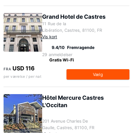
Grand Hotel de Castres
11 Rue de la
Libération, Castres, 81100, FR
Vis kort
9.4/10
Fremragende
29 anmeldelser
Gratis Wi-Fi
USD 116
FRA
Vælg
per værelse / per nat
Hôtel Mercure Castres
L'Occitan
201 Avenue Charles De
Gaulle, Castres, 81100, FR