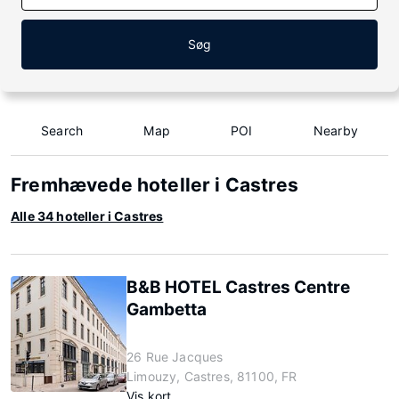
Søg
Search
Map
POI
Nearby
Fremhævede hoteller i Castres
Alle 34 hoteller i Castres
B&B HOTEL Castres Centre
Gambetta
26 Rue Jacques
Limouzy, Castres, 81100, FR
Vis kort