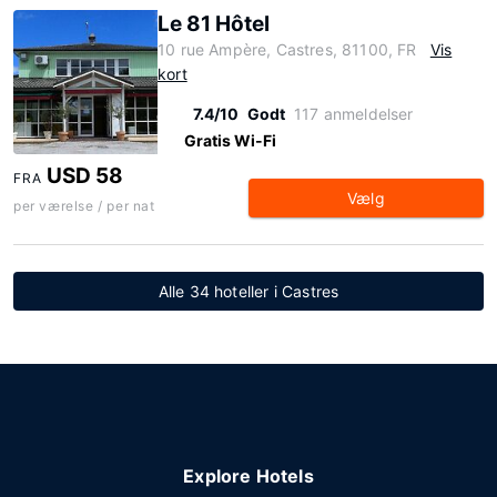
Le 81 Hôtel
10 rue Ampère, Castres, 81100, FR
Vis
kort
7.4/10
Godt
117 anmeldelser
Gratis Wi-Fi
USD 58
FRA
Vælg
per værelse / per nat
Alle 34 hoteller i Castres
Explore Hotels