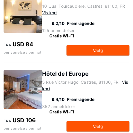
10 Quai Tourcaudiere, Castres, 81100, FR
Vis kort
9.2/10
Fremragende
125 anmeldelser
Gratis Wi-Fi
USD 84
FRA
Vælg
per værelse / per nat
Hôtel de l'Europe
5 Rue Victor Hugo, Castres, 81100, FR
Vis
kort
9.4/10
Fremragende
352 anmeldelser
Gratis Wi-Fi
USD 106
FRA
Vælg
per værelse / per nat