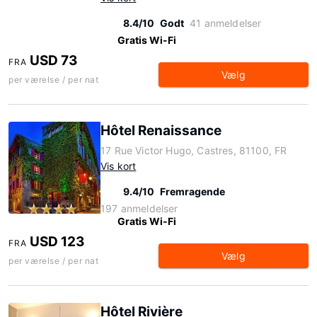
8.4/10
Godt
41 anmeldelser
Gratis Wi-Fi
USD 73
FRA
Vælg
per værelse / per nat
Hôtel Renaissance
17 Rue Victor Hugo, Castres, 81100, FR
Vis kort
9.4/10
Fremragende
197 anmeldelser
Gratis Wi-Fi
USD 123
FRA
Vælg
per værelse / per nat
Hôtel Rivière