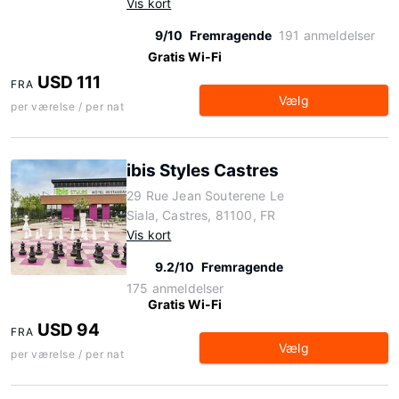
Vis kort
9/10
Fremragende
191 anmeldelser
Gratis Wi-Fi
USD 111
FRA
Vælg
per værelse / per nat
ibis Styles Castres
29 Rue Jean Souterene Le
Siala, Castres, 81100, FR
Vis kort
9.2/10
Fremragende
175 anmeldelser
Gratis Wi-Fi
USD 94
FRA
Vælg
per værelse / per nat