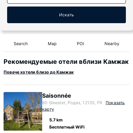
Искать
Search
Map
POI
Nearby
Рекомендуемые отели вблизи Камжак
Повече хотели близо до Камжак
Saisonnée
80 Ginestet, Родез, 12120, FR
Показать
карту
5.7 km
Бесплатный WiFi