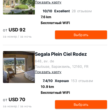
Показать карту
10/10
Excellent
28 отзывам
7.6 km
Бесплатный WiFi
USD 92
ОТ
Выбрать
за номер / за ночь
Segala Plein Ciel Rodez
648, av. de
Toulouse, Бараквиль, 12160, FR
Показать карту
7.4/10
Хорошо
153 отзывам
10.9 km
Бесплатный WiFi
USD 70
ОТ
Выбрать
за номер / за ночь