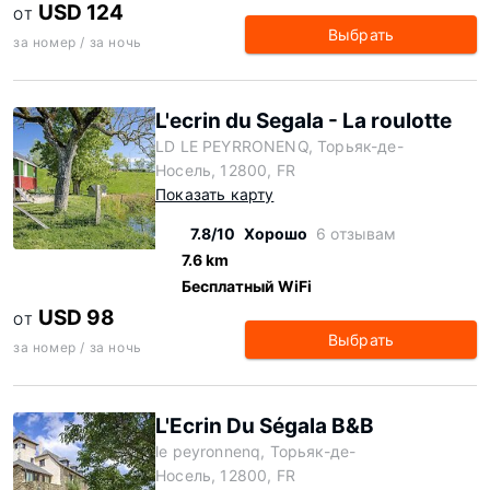
USD 124
ОТ
Выбрать
за номер / за ночь
L'ecrin du Segala - La roulotte
LD LE PEYRRONENQ, Торьяк-де-
Носель, 12800, FR
Показать карту
7.8/10
Хорошо
6 отзывам
7.6 km
Бесплатный WiFi
USD 98
ОТ
Выбрать
за номер / за ночь
L'Ecrin Du Ségala B&B
le peyronnenq, Торьяк-де-
Носель, 12800, FR