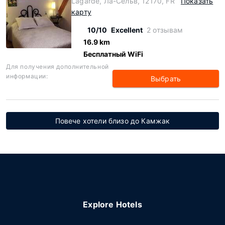
Lagarde, Ла-Сельв, 12170, FR
Показать
карту
10/10
Excellent
2 отзывам
16.9 km
Бесплатный WiFi
Для получения дополнительной
информации:
Выбрать
Повече хотели близо до Камжак
Explore Hotels