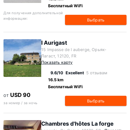
Бесплатный WiFi
Для получения дополнительной
информации:
Выбрать
l Aurigast
15 Impasse de l auberge, Орьяк-
Лагаст, 12120, FR
Показать карту
9.6/10
Excellent
5 отзывам
16.5 km
Бесплатный WiFi
USD 90
ОТ
Выбрать
за номер / за ночь
Chambres d'hôtes La forge