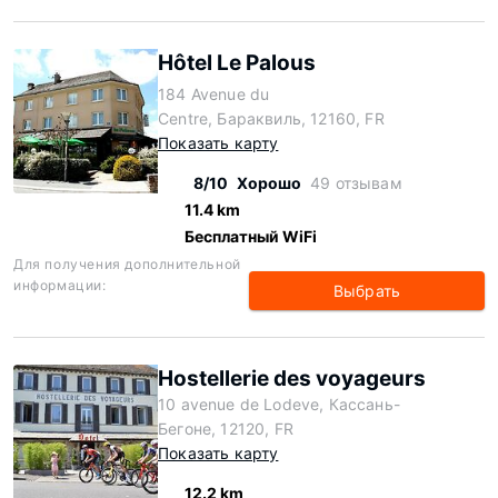
Hôtel Le Palous
184 Avenue du
Centre, Бараквиль, 12160, FR
Показать карту
8/10
Хорошо
49 отзывам
11.4 km
Бесплатный WiFi
Для получения дополнительной
информации:
Выбрать
Hostellerie des voyageurs
10 avenue de Lodeve, Кассань-
Бегоне, 12120, FR
Показать карту
12.2 km