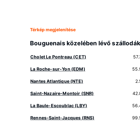
Térkép megjelenítése
Bouguenais közelében lévő szállodá
Cholet Le Pontreau (CET)
57
La Roche-sur-Yon (EDM)
55.
Nantes Atlantique (NTE)
2
Saint-Nazaire-Montoir (SNR)
42.
La Baule-Escoublac (LBY)
56.
Rennes-Saint-Jacques (RNS)
99.