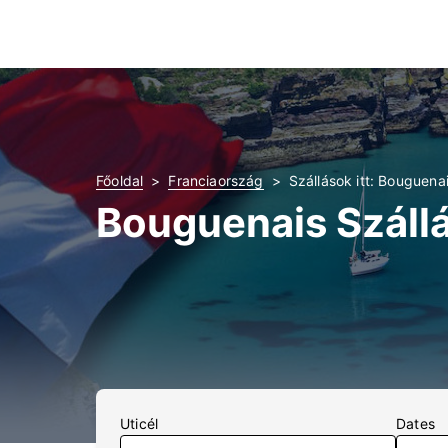
Főoldal
Franciaország
Szállások itt: Bouguena
Bouguenais Száll
Uticél
Dates