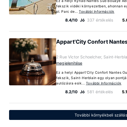
Ez a helyi Kyriad Nantes Sud Bouaye Aé
fekszik vidéki környezetben, ahonnan e
pl. Parc de...
További Információk
8.4/10
Jó
337 értékelés
5.
Appart'City Confort Nantes
2 Rue Victor Schoelcher, Saint-Herbl
megjelenítése
Ez a helyi Appart'City Confort Nantes O
fekszik, Saint-Herblain egy olyan pontj
autózásra esik...
További Információk
8.2/10
Jó
581 értékelés
5.
További környékbeli szállás