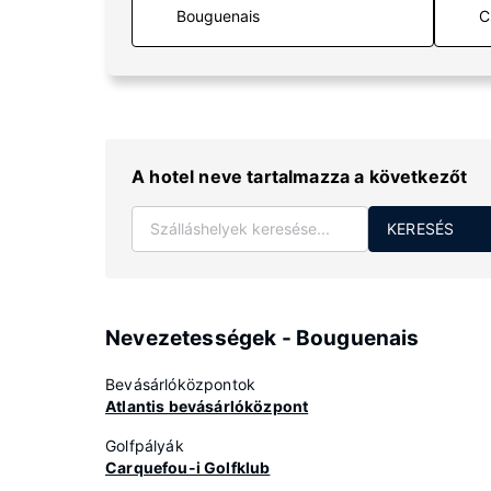
C
A hotel neve tartalmazza a következőt
KERESÉS
Nevezetességek - Bouguenais
Bevásárlóközpontok
Atlantis bevásárlóközpont
Golfpályák
Carquefou-i Golfklub