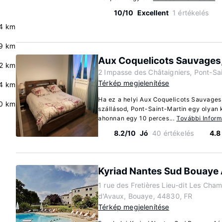
10/10
Excellent
1 értékelés
.4 km
9 km
Aux Coquelicots Sauvages
.2 km
2 Impasse des Châtaigniers, Pont-Sa
Térkép megjelenítése
4 km
Ha ez a helyi Aux Coquelicots Sauvages
.0 km
szállásod, Pont-Saint-Martin egy olyan
ahonnan egy 10 perces...
További Infor
8.2/10
Jó
40 értékelés
4.8
Kyriad Nantes Sud Bouaye
1 rue des Fretières Lieu-dit Les Cha
d'Avaux, Bouaye, 44830, FR
Térkép megjelenítése