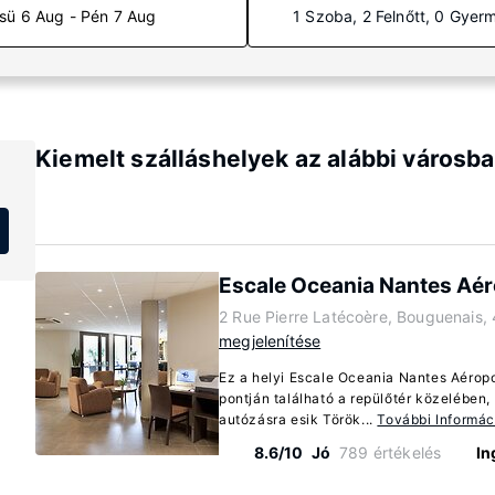
sü 6 Aug - Pén 7 Aug
1 Szoba, 2 Felnőtt, 0 Gyer
Kiemelt szálláshelyek az alábbi városb
Escale Oceania Nantes Aér
2 Rue Pierre Latécoère, Bouguenais,
megjelenítése
Ez a helyi Escale Oceania Nantes Aérop
pontján található a repülőtér közelében
autózásra esik Török...
További Informác
8.6/10
Jó
789 értékelés
In