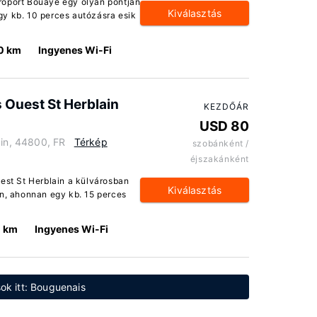
roport Bouaye egy olyan pontján
Kiválasztás
gy kb. 10 perces autózásra esik
0 km
Ingyenes Wi-Fi
 Ouest St Herblain
KEZDŐÁR
USD 80
ain, 44800, FR
Térkép
szobánként /
éjszakánként
uest St Herblain a külvárosban
Kiválasztás
án, ahonnan egy kb. 15 perces
1 km
Ingyenes Wi-Fi
ok itt: Bouguenais