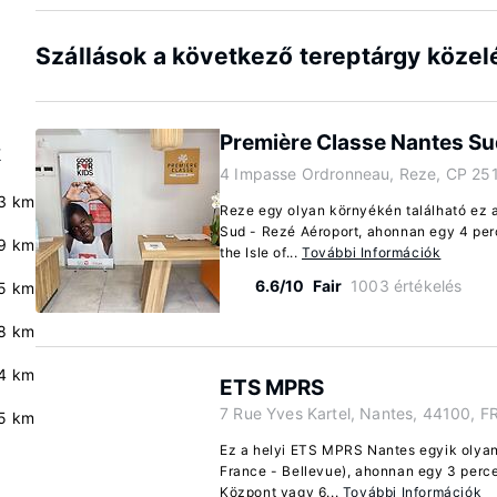
Szállások a következő tereptárgy köze
Première Classe Nantes Su
k
4 Impasse Ordronneau, Reze, CP 251
.3 km
Reze egy olyan környékén található ez 
Sud - Rezé Aéroport, ahonnan egy 4 per
9 km
the Isle of...
További Információk
6.6/10
Fair
1003 értékelés
.5 km
8 km
4 km
ETS MPRS
7 Rue Yves Kartel, Nantes, 44100, F
5 km
Ez a helyi ETS MPRS Nantes egyik olya
France - Bellevue), ahonnan egy 3 perces
Központ vagy 6...
További Információk