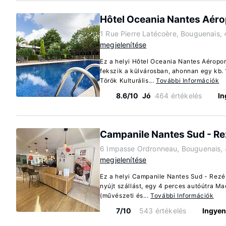
Hôtel Oceania Nantes Aéro
1 Rue Pierre Latécoère, Bouguenais,
megjelenítése
Ez a helyi Hôtel Oceania Nantes Aéropo
fekszik a külvárosban, ahonnan egy kb. 
Török Kulturális...
További Információk
8.6/10
Jó
464 értékelés
In
Campanile Nantes Sud - Re
6 Impasse Ordronneau, Bouguenais,
megjelenítése
Ez a helyi Campanile Nantes Sud - Rezé
nyújt szállást, egy 4 perces autóútra Ma
(művészeti és...
További Információk
7/10
543 értékelés
Ingyen