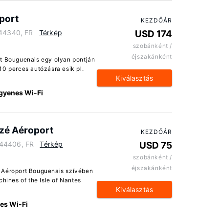
port
KEZDŐÁR
 44340, FR
Térkép
USD 174
szobánként /
éjszakánként
rt Bouguenais egy olyan pontján
10 perces autózásra esik pl.
Kiválasztás
gyenes Wi-Fi
zé Aéroport
KEZDŐÁR
 44406, FR
Térkép
USD 75
szobánként /
éjszakánként
 Aéroport Bouguenais szívében
chines of the Isle of Nantes
Kiválasztás
es Wi-Fi