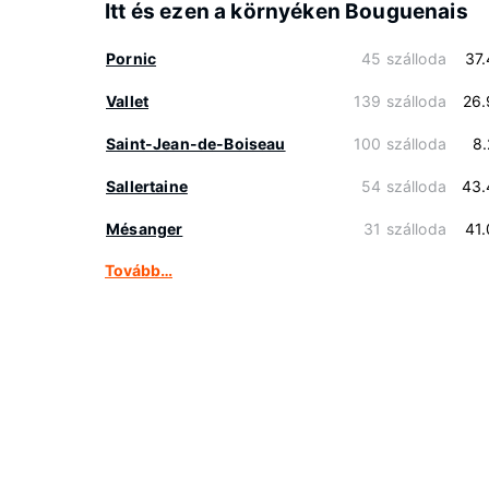
Itt és ezen a környéken Bouguenais
Pornic
45 szálloda
37
Vallet
139 szálloda
26.
Saint-Jean-de-Boiseau
100 szálloda
8
Sallertaine
54 szálloda
43.
Mésanger
31 szálloda
41
Tovább…