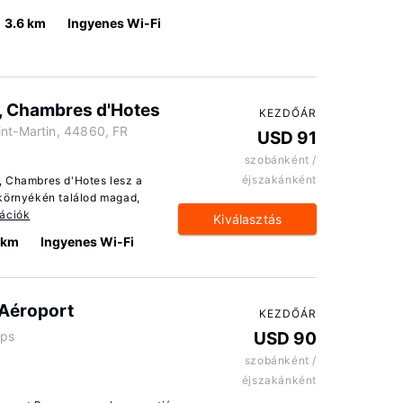
3.6 km
Ingyenes Wi-Fi
, Chambres d'Hotes
KEZDŐÁR
int-Martin, 44860, FR
USD 91
szobánként /
éjszakánként
, Chambres d'Hotes lesz a
 környékén találod magad,
mációk
Kiválasztás
 km
Ingyenes Wi-Fi
 Aéroport
KEZDŐÁR
mps
USD 90
szobánként /
éjszakánként