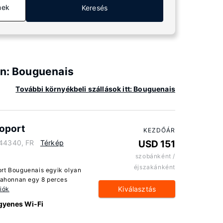
mek
Keresés
an: Bouguenais
További környékbeli szállások itt: Bouguenais
oport
KEZDŐÁR
 44340, FR
Térkép
USD 151
szobánként /
éjszakánként
ort Bouguenais egyik olyan
, ahonnan egy 8 perces
Kiválasztás
iók
gyenes Wi-Fi