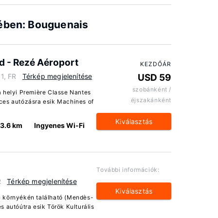
lében: Bouguenais
d - Rezé Aéroport
KEZDŐÁR
1, FR
Térkép megjelenítése
USD 59
szobánként /
a helyi Première Classe Nantes
éjszakánként
ces autózásra esik Machines of
Kiválasztás
3.6 km
Ingyenes Wi-Fi
További információk:
R
Térkép megjelenítése
Kiválasztás
n környékén található (Mendès-
 autóútra esik Török Kulturális