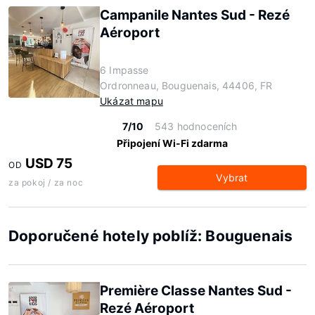
Campanile Nantes Sud - Rezé
Aéroport
6 Impasse
Ordronneau, Bouguenais, 44406, FR
Ukázat mapu
7/10
543 hodnoceních
Připojení Wi-Fi zdarma
USD 75
OD
Vybrat
za pokoj / za noc
Doporučené hotely poblíž: Bouguenais
Première Classe Nantes Sud -
Rezé Aéroport