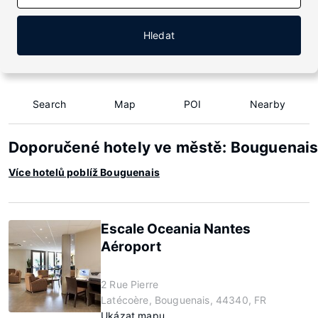
Hledat
Search
Map
POI
Nearby
Doporučené hotely ve městě: Bouguenai
Více hotelů poblíž Bouguenais
Escale Oceania Nantes
Aéroport
2 Rue Pierre
Latécoère, Bouguenais, 44340, FR
Ukázat mapu