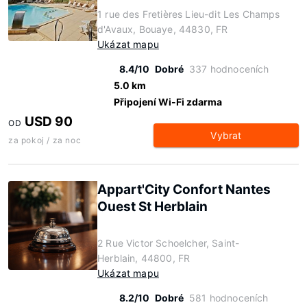
1 rue des Fretières Lieu-dit Les Champs
d'Avaux, Bouaye, 44830, FR
Ukázat mapu
8.4/10
Dobré
337 hodnoceních
5.0 km
Připojení Wi-Fi zdarma
USD 90
OD
Vybrat
za pokoj / za noc
Appart'City Confort Nantes
Ouest St Herblain
2 Rue Victor Schoelcher, Saint-
Herblain, 44800, FR
Ukázat mapu
8.2/10
Dobré
581 hodnoceních