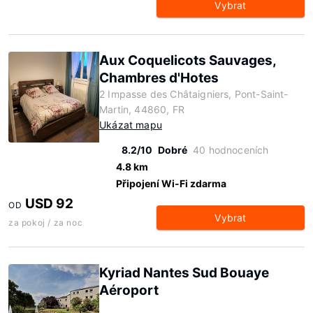
Vybrat
Aux Coquelicots Sauvages,
Chambres d'Hotes
2 Impasse des Châtaigniers, Pont-Saint-
Martin, 44860, FR
Ukázat mapu
8.2/10
Dobré
40 hodnoceních
4.8 km
Připojení Wi-Fi zdarma
USD 92
OD
Vybrat
za pokoj / za noc
Kyriad Nantes Sud Bouaye
Aéroport