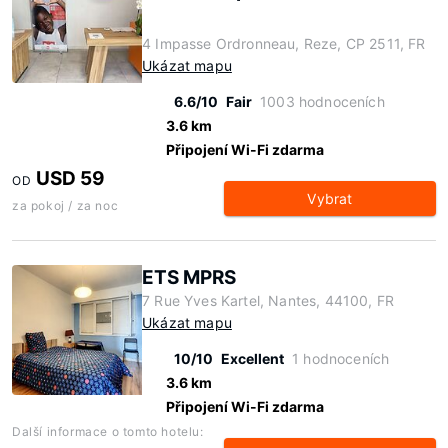
4 Impasse Ordronneau, Reze, CP 2511, FR
Ukázat mapu
6.6/10
Fair
1003 hodnoceních
3.6 km
Připojení Wi-Fi zdarma
USD 59
OD
Vybrat
za pokoj / za noc
ETS MPRS
7 Rue Yves Kartel, Nantes, 44100, FR
Ukázat mapu
10/10
Excellent
1 hodnoceních
3.6 km
Připojení Wi-Fi zdarma
Další informace o tomto hotelu: