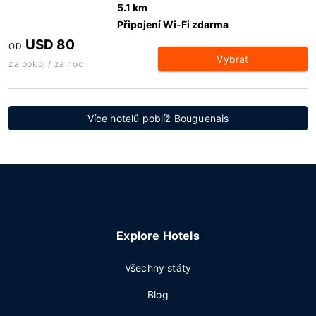
5.1 km
Připojení Wi-Fi zdarma
USD 80
OD
Vybrat
za pokoj / za noc
Více hotelů poblíž Bouguenais
Explore Hotels
Všechny státy
Blog