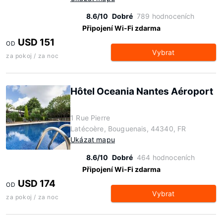
8.6/10
Dobré
789 hodnoceních
Připojení Wi-Fi zdarma
USD 151
OD
Vybrat
za pokoj / za noc
Hôtel Oceania Nantes Aéroport
1 Rue Pierre
Latécoère, Bouguenais, 44340, FR
Ukázat mapu
8.6/10
Dobré
464 hodnoceních
Připojení Wi-Fi zdarma
USD 174
OD
Vybrat
za pokoj / za noc