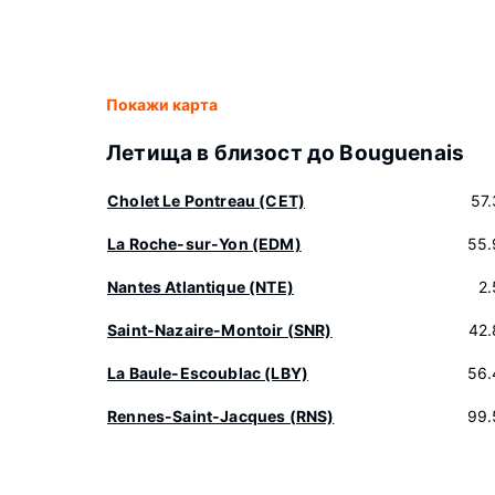
Покажи карта
Летища в близост до Bouguenais
Cholet Le Pontreau (CET)
57
La Roche-sur-Yon (EDM)
55.
Nantes Atlantique (NTE)
2
Saint-Nazaire-Montoir (SNR)
42.
La Baule-Escoublac (LBY)
56.
Rennes-Saint-Jacques (RNS)
99.