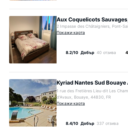
Aux Coquelicots Sauvages
2 Impasse des Châtaigniers, Pont-Sa
Покажи карта
8.2/10
Добър
40 отзива
4
Kyriad Nantes Sud Bouaye
1 rue des Fretières Lieu-dit Les Cha
d'Avaux, Bouaye, 44830, FR
Покажи карта
8.4/10
Добър
337 отзива