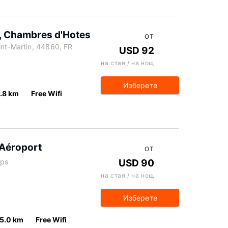
, Chambres d'Hotes
ОТ
int-Martin, 44860, FR
USD 92
на стая / на нощ
Изберете
.8 km
Free Wifi
 Aéroport
ОТ
mps
USD 90
на стая / на нощ
Изберете
5.0 km
Free Wifi