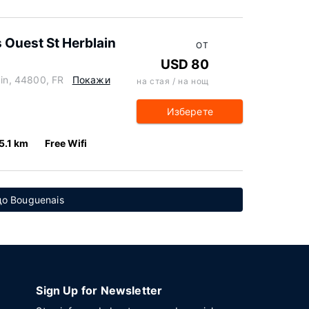
 Ouest St Herblain
ОТ
USD 80
ain, 44800, FR
Покажи
на стая / на нощ
Изберете
5.1 km
Free Wifi
до Bouguenais
Sign Up for Newsletter