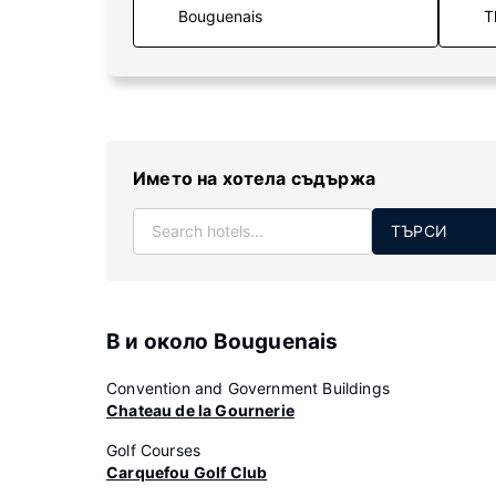
T
Името на хотела съдържа
ТЪРСИ
В и около Bouguenais
Convention and Government Buildings
Chateau de la Gournerie
Golf Courses
Carquefou Golf Club