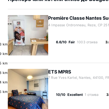
Première Classe Nantes Su
4 Impasse Ordronneau, Reze, CP 251
6.6/10
Fair
1003 отзива
3
.3 km
9 km
.5 km
ETS MPRS
8 km
7 Rue Yves Kartel, Nantes, 44100, F
4 km
5 km
10/10
Excellent
1 отзива
3