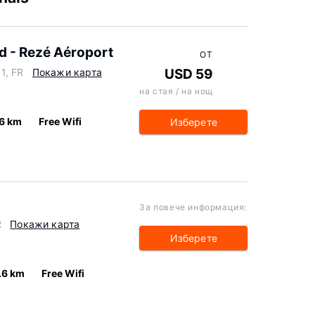
d - Rezé Aéroport
ОТ
1, FR
Покажи карта
USD 59
на стая / на нощ
.6 km
Free Wifi
Изберете
За повече информация:
R
Покажи карта
Изберете
.6 km
Free Wifi