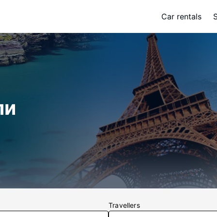
Car rentals
ли
Travellers