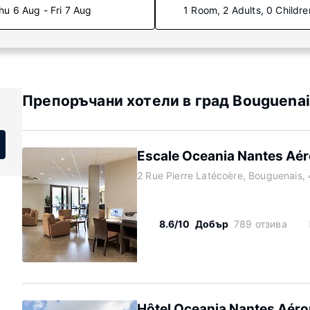
hu 6 Aug - Fri 7 Aug
1 Room, 2 Adults, 0 Childre
Препоръчани хотели в град Bouguena
Escale Oceania Nantes Aér
2 Rue Pierre Latécoère, Bouguenais,
8.6/10
Добър
789 отзива
Hôtel Oceania Nantes Aéro