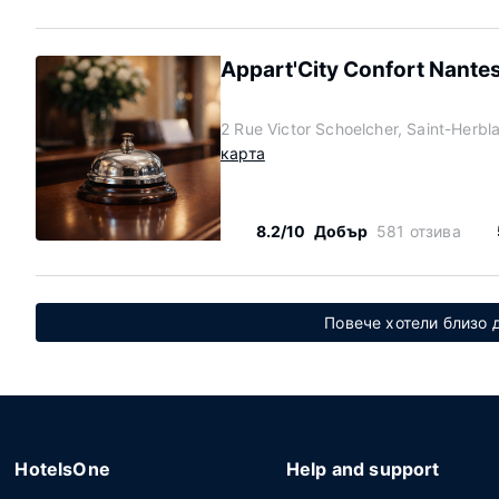
Appart'City Confort Nantes
2 Rue Victor Schoelcher, Saint-Herbl
карта
8.2/10
Добър
581 отзива
Повече хотели близо 
HotelsOne
Help and support