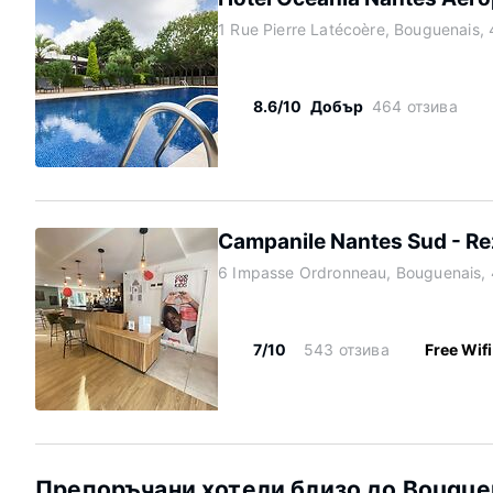
1 Rue Pierre Latécoère, Bouguenais,
8.6/10
Добър
464 отзива
Campanile Nantes Sud - Re
6 Impasse Ordronneau, Bouguenais,
7/10
543 отзива
Free Wifi
Препоръчани хотели близо до Bougue