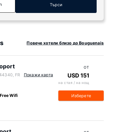
n
Търси
is
Повече хотели близо до Bouguenais
oport
ОТ
 44340, FR
Покажи карта
USD 151
на стая / на нощ
Free Wifi
Изберете
port