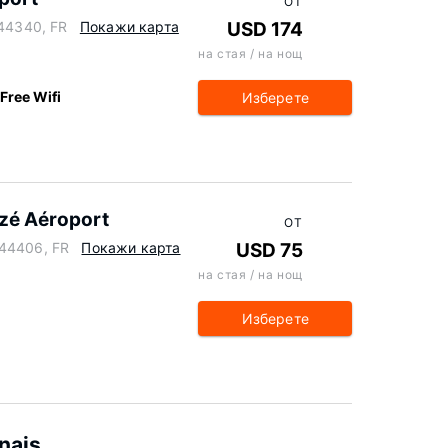
ОТ
 44340, FR
Покажи карта
USD 174
на стая / на нощ
Free Wifi
Изберете
zé Aéroport
ОТ
 44406, FR
Покажи карта
USD 75
на стая / на нощ
Изберете
nais