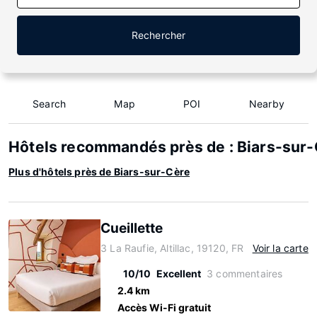
Rechercher
Search
Map
POI
Nearby
Hôtels recommandés près de : Biars-sur
Plus d'hôtels près de Biars-sur-Cère
Cueillette
3 La Raufie, Altillac, 19120, FR
Voir la carte
10/10
Excellent
3 commentaires
2.4 km
Accès Wi-Fi gratuit