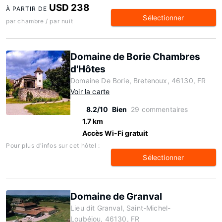
USD 238
À PARTIR DE
Sélectionner
par chambre / par nuit
Domaine de Borie Chambres
d'Hôtes
Domaine De Borie, Bretenoux, 46130, FR
Voir la carte
8.2/10
Bien
29 commentaires
1.7 km
Accès Wi-Fi gratuit
Pour plus d'infos sur cet hôtel :
Sélectionner
Domaine de Granval
Lieu dit Granval, Saint-Michel-
Loubéjou, 46130, FR