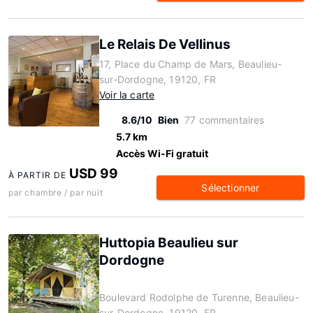
Le Relais De Vellinus
17, Place du Champ de Mars, Beaulieu-
sur-Dordogne, 19120, FR
Voir la carte
8.6/10
Bien
77 commentaires
5.7 km
Accès Wi-Fi gratuit
USD 99
À PARTIR DE
Sélectionner
par chambre / par nuit
Huttopia Beaulieu sur
Dordogne
Boulevard Rodolphe de Turenne, Beaulieu-
sur-Dordogne, 19120, FR