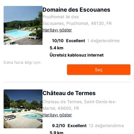
Domaine des Escouanes
Prudhomat ile des
Escouanes, Prudhomat, 46130, FR
Haritayı göster
10/10
Excellent
1 değerlendirme
5.4 km
Ücretsiz kablosuz internet
Daha fazla bilgi için:
Seç
Château de Termes
Chateau de Termes, Saint-Denis-les-
Martel, 46600, FR
Haritayı göster
9.2/10
Excellent
12 değerlendirme
5.9 km