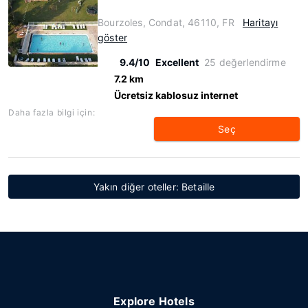
Bourzoles, Condat, 46110, FR
Haritayı
göster
9.4/10
Excellent
25 değerlendirme
7.2 km
Ücretsiz kablosuz internet
Daha fazla bilgi için:
Seç
Yakın diğer oteller: Betaille
Explore Hotels