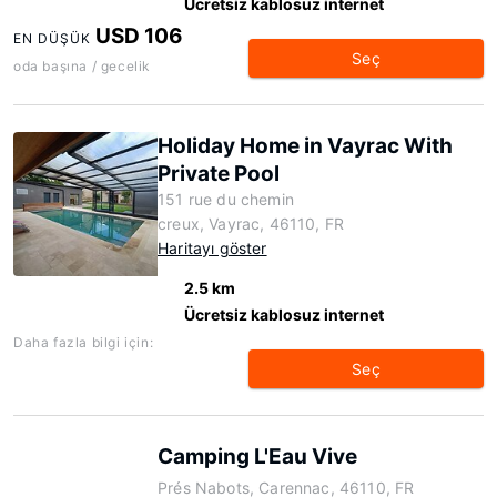
Ücretsiz kablosuz internet
USD 106
EN DÜŞÜK
Seç
oda başına / gecelik
Holiday Home in Vayrac With
Private Pool
151 rue du chemin
creux, Vayrac, 46110, FR
Haritayı göster
2.5 km
Ücretsiz kablosuz internet
Daha fazla bilgi için:
Seç
Camping L'Eau Vive
Prés Nabots, Carennac, 46110, FR