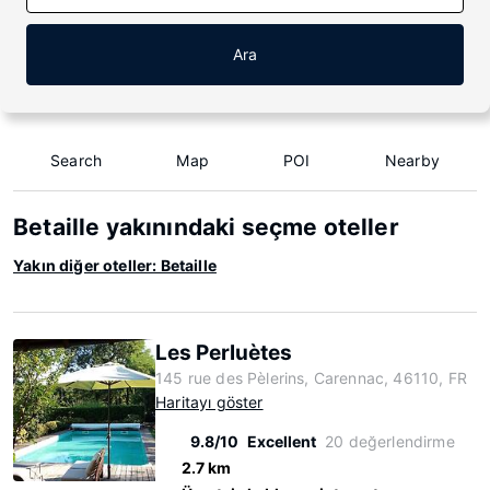
Ara
Search
Map
POI
Nearby
Betaille yakınındaki seçme oteller
Yakın diğer oteller: Betaille
Les Perluètes
145 rue des Pèlerins, Carennac, 46110, FR
Haritayı göster
9.8/10
Excellent
20 değerlendirme
2.7 km