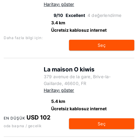
Haritayı göster
9/10
Excellent
4 değerlendirme
3.4 km
Ücretsiz kablosuz internet
Daha fazla bilgi için:
Seç
La maison O kiwis
379 avenue de la gare, Brive-la-
Gaillarde, 46600, FR
Haritayı göster
5.4 km
Ücretsiz kablosuz internet
USD 102
EN DÜŞÜK
Seç
oda başına / gecelik