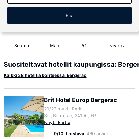
Etsi
Search
Map
POI
Nearby
Suositeltavat hotellit kaupungissa: Berge
Kaikki 38 hotellia kohteessa: Bergerac
Brit Hotel Europ Bergerac
20/22 rue du Petit
Sol, Bergerac, 24100, FR
Näytä kartta
9/10
Loistava
460 arvioon