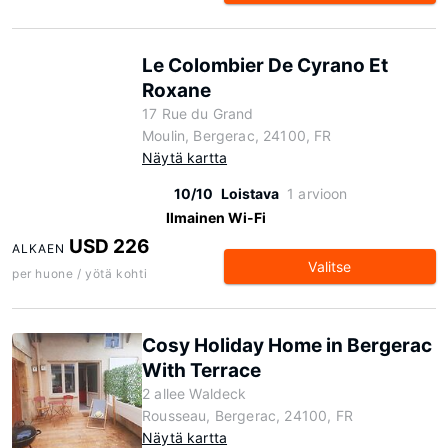
Le Colombier De Cyrano Et
Roxane
17 Rue du Grand
Moulin, Bergerac, 24100, FR
Näytä kartta
10/10
Loistava
1 arvioon
Ilmainen Wi-Fi
USD 226
ALKAEN
Valitse
per huone / yötä kohti
Cosy Holiday Home in Bergerac
With Terrace
2 allee Waldeck
Rousseau, Bergerac, 24100, FR
Näytä kartta