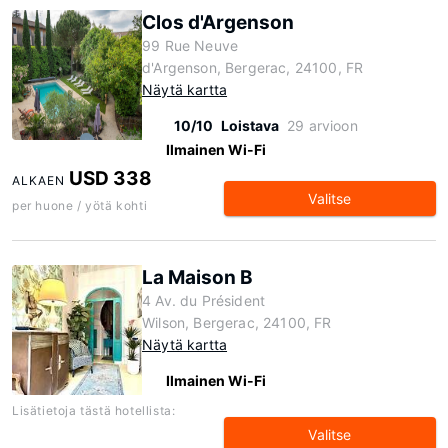
Clos d'Argenson
99 Rue Neuve
d'Argenson, Bergerac, 24100, FR
Näytä kartta
10/10
Loistava
29 arvioon
Ilmainen Wi-Fi
USD 338
ALKAEN
Valitse
per huone / yötä kohti
La Maison B
4 Av. du Président
Wilson, Bergerac, 24100, FR
Näytä kartta
Ilmainen Wi-Fi
Lisätietoja tästä hotellista:
Valitse