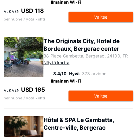
Ilmainen Wi-Fi
USD 118
ALKAEN
Valitse
per huone / yötä kohti
The Originals City, Hotel de
Bordeaux, Bergerac center
38 Place Gambetta, Bergerac, 24100, FR
Näytä kartta
8.4/10
Hyvä
373 arvioon
Ilmainen Wi-Fi
USD 165
ALKAEN
Valitse
per huone / yötä kohti
Hôtel & SPA Le Gambetta,
Centre-ville, Bergerac