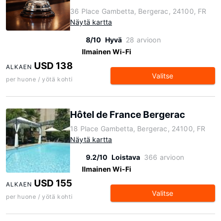
36 Place Gambetta, Bergerac, 24100, FR
Näytä kartta
8/10
Hyvä
28 arvioon
Ilmainen Wi-Fi
USD 138
ALKAEN
Valitse
per huone / yötä kohti
Hôtel de France Bergerac
18 Place Gambetta, Bergerac, 24100, FR
Näytä kartta
9.2/10
Loistava
366 arvioon
Ilmainen Wi-Fi
USD 155
ALKAEN
Valitse
per huone / yötä kohti