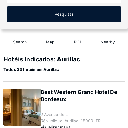
Pesquisar
Search
Map
POI
Nearby
Hotéis Indicados: Aurillac
Todos 33 hotéis em Aurillac
Best Western Grand Hotel De
Bordeaux
2 Avenue de la
République, Aurillac, 15000, FR
Visualizar mapa