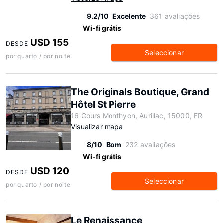
9.2/10
Excelente
361 avaliações
Wi-fi grátis
USD 155
DESDE
Seleccionar
por quarto / por noite
The Originals Boutique, Grand
Hôtel St Pierre
16 Cours Monthyon, Aurillac, 15000, FR
Visualizar mapa
8/10
Bom
232 avaliações
Wi-fi grátis
USD 120
DESDE
Seleccionar
por quarto / por noite
Le Renaissance