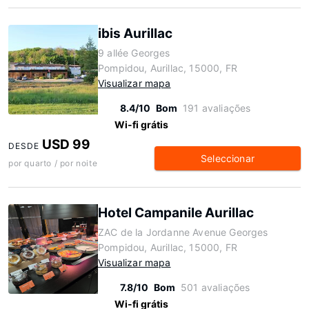
ibis Aurillac
9 allée Georges
Pompidou, Aurillac, 15000, FR
Visualizar mapa
8.4/10
Bom
191 avaliações
Wi-fi grátis
USD 99
DESDE
Seleccionar
por quarto / por noite
Hotel Campanile Aurillac
ZAC de la Jordanne Avenue Georges
Pompidou, Aurillac, 15000, FR
Visualizar mapa
7.8/10
Bom
501 avaliações
Wi-fi grátis