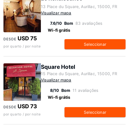
13 Place du Square, Aurillac, 15000, FR
Visualizar mapa
7.6/10
Bom
83 avaliações
Wi-fi grátis
USD 75
DESDE
Seleccionar
por quarto / por noite
Square Hotel
15 Place du Square, Aurillac, 15000, FR
Visualizar mapa
8/10
Bom
11 avaliações
Wi-fi grátis
USD 73
DESDE
Seleccionar
por quarto / por noite