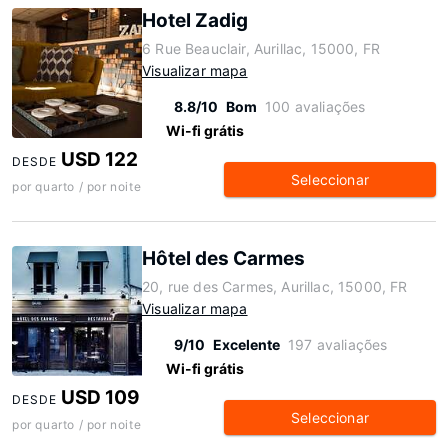
Hotel Zadig
6 Rue Beauclair, Aurillac, 15000, FR
Visualizar mapa
8.8/10
Bom
100 avaliações
Wi-fi grátis
USD 122
DESDE
Seleccionar
por quarto / por noite
Hôtel des Carmes
20, rue des Carmes, Aurillac, 15000, FR
Visualizar mapa
9/10
Excelente
197 avaliações
Wi-fi grátis
USD 109
DESDE
Seleccionar
por quarto / por noite