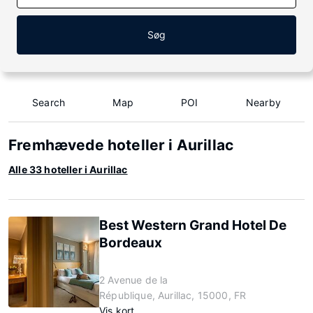
Søg
Search
Map
POI
Nearby
Fremhævede hoteller i Aurillac
Alle 33 hoteller i Aurillac
Best Western Grand Hotel De
Bordeaux
2 Avenue de la
République, Aurillac, 15000, FR
Vis kort