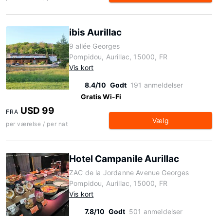
ibis Aurillac
9 allée Georges
Pompidou, Aurillac, 15000, FR
Vis kort
8.4/10
Godt
191 anmeldelser
Gratis Wi-Fi
USD 99
FRA
Vælg
per værelse / per nat
Hotel Campanile Aurillac
ZAC de la Jordanne Avenue Georges
Pompidou, Aurillac, 15000, FR
Vis kort
7.8/10
Godt
501 anmeldelser