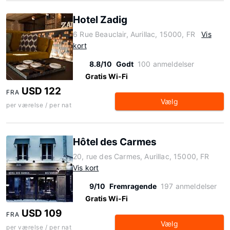
Hotel Zadig
6 Rue Beauclair, Aurillac, 15000, FR
Vis
kort
8.8/10
Godt
100 anmeldelser
Gratis Wi-Fi
USD 122
FRA
Vælg
per værelse / per nat
Hôtel des Carmes
20, rue des Carmes, Aurillac, 15000, FR
Vis kort
9/10
Fremragende
197 anmeldelser
Gratis Wi-Fi
USD 109
FRA
Vælg
per værelse / per nat