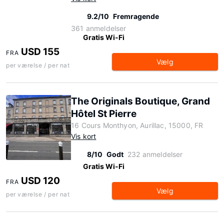
9.2/10
Fremragende
361 anmeldelser
Gratis Wi-Fi
USD 155
FRA
Vælg
per værelse / per nat
The Originals Boutique, Grand
Hôtel St Pierre
16 Cours Monthyon, Aurillac, 15000, FR
Vis kort
8/10
Godt
232 anmeldelser
Gratis Wi-Fi
USD 120
FRA
Vælg
per værelse / per nat