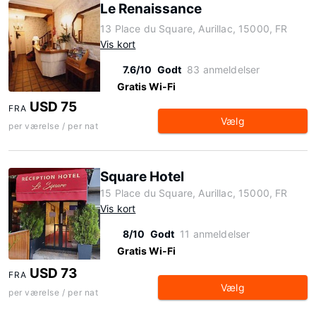
Le Renaissance
13 Place du Square, Aurillac, 15000, FR
Vis kort
7.6/10
Godt
83 anmeldelser
Gratis Wi-Fi
USD 75
FRA
Vælg
per værelse / per nat
Square Hotel
15 Place du Square, Aurillac, 15000, FR
Vis kort
8/10
Godt
11 anmeldelser
Gratis Wi-Fi
USD 73
FRA
Vælg
per værelse / per nat