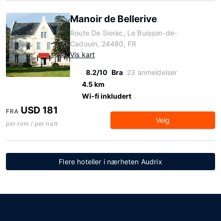
Manoir de Bellerive
Route De Siorac, Le Buisson-de-
Cadouin, 24480, FR
Vis kart
8.2/10
Bra
23 anmeldelser
4.5 km
Wi-fi inkludert
USD 181
FRA
Velg
per rom / per natt
Flere hoteller i nærheten Audrix