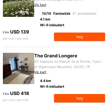
Vis kart
10/10
Fantastisk
41 anmeldelser
4.1 km
Wi-fi inkludert
USD 139
FRA
Velg
per rom / per natt
The Grand Longere
60 Impasse du Manoir de la Brunie, Coux-
et-Bigaroque-Mouzens, 24220, FR
Vis kart
4.4 km
Wi-fi inkludert
USD 418
FRA
Velg
per rom / per natt