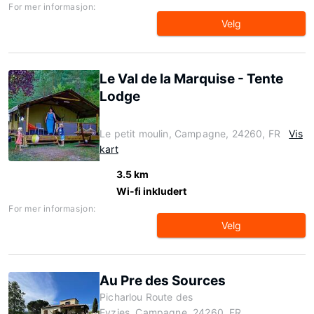
For mer informasjon:
Velg
Le Val de la Marquise - Tente
Lodge
Le petit moulin, Campagne, 24260, FR
Vis
kart
3.5 km
Wi-fi inkludert
For mer informasjon:
Velg
Au Pre des Sources
Picharlou Route des
Eyzies, Campagne, 24260, FR