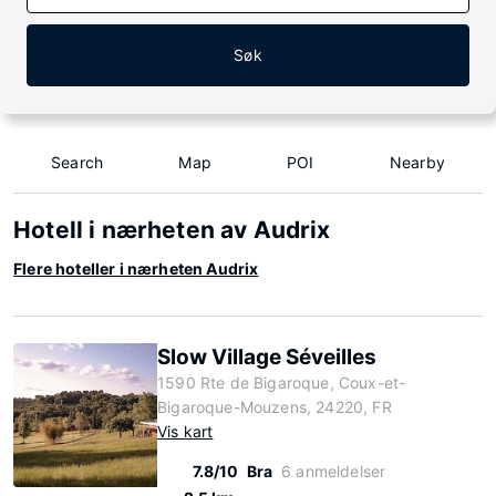
Søk
Search
Map
POI
Nearby
Hotell i nærheten av Audrix
Flere hoteller i nærheten Audrix
Slow Village Séveilles
1590 Rte de Bigaroque, Coux-et-
Bigaroque-Mouzens, 24220, FR
Vis kart
7.8/10
Bra
6 anmeldelser