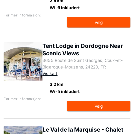
2.5 km
Wi-fi inkludert
For mer informasjon:
Velg
Tent Lodge in Dordogne Near
Scenic Views
3655 Route de Saint Georges, Coux-et-
Bigaroque-Mouzens, 24220, FR
Vis kart
3.2 km
Wi-fi inkludert
For mer informasjon:
Velg
Le Val de la Marquise - Chalet