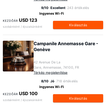
9/10
Excellent
243 értékelés
Ingyenes Wi-Fi
USD 123
KEZDŐÁR
Kiválasztás
szobánként / éjszakánként
Campanile Annemasse Gare -
Genève
42 Avenue De La
Gare, Annemasse, 74100, FR
Térkép megjelenítése
8/10
Jó
718 értékelés
Ingyenes Wi-Fi
USD 100
KEZDŐÁR
Kiválasztás
szobánként / éjszakánként