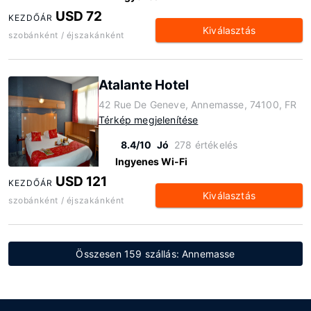
USD 72
KEZDŐÁR
Kiválasztás
szobánként / éjszakánként
Atalante Hotel
42 Rue De Geneve, Annemasse, 74100, FR
Térkép megjelenítése
8.4/10
Jó
278 értékelés
Ingyenes Wi-Fi
USD 121
KEZDŐÁR
Kiválasztás
szobánként / éjszakánként
Összesen 159 szállás: Annemasse