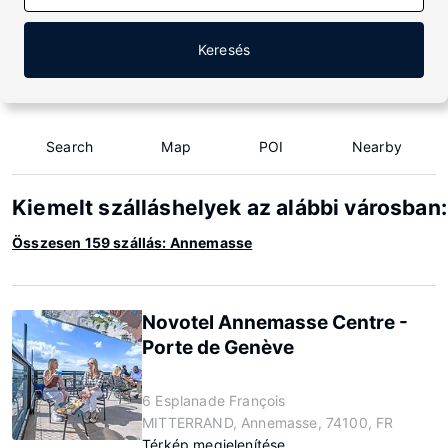
Keresés
Search
Map
POI
Nearby
Kiemelt szálláshelyek az alábbi városba
Összesen 159 szállás: Annemasse
Novotel Annemasse Centre -
Porte de Genève
6 Esplanade François
MITTERRAND, Annemasse, 74100, FR
Térkép megjelenítése