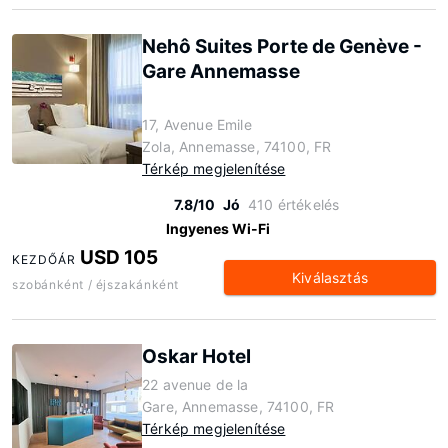
Nehô Suites Porte de Genève -
Gare Annemasse
17, Avenue Emile
Zola, Annemasse, 74100, FR
Térkép megjelenítése
7.8/10
Jó
410 értékelés
Ingyenes Wi-Fi
USD 105
KEZDŐÁR
Kiválasztás
szobánként / éjszakánként
Oskar Hotel
22 avenue de la
Gare, Annemasse, 74100, FR
Térkép megjelenítése