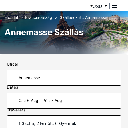
USD
Főoldal
Franciaország
Szállások itt: Annemasse
Annemasse Szállás
Uticél
Dates
Csü 6 Aug - Pén 7 Aug
Travellers
1 Szoba, 2 Felnőtt, 0 Gyermek