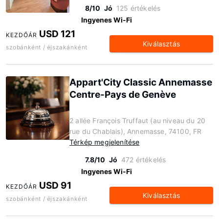
8/10
Jó
125 értékelés
Ingyenes Wi-Fi
USD 121
KEZDŐÁR
Kiválasztás
szobánként / éjszakánként
Appart'City Classic Annemasse
Centre-Pays de Genève
2 allée François Truffaut (au niveau du 20
rue du Chablais), Annemasse, 74100, FR
Térkép megjelenítése
7.8/10
Jó
472 értékelés
Ingyenes Wi-Fi
USD 91
KEZDŐÁR
Kiválasztás
szobánként / éjszakánként