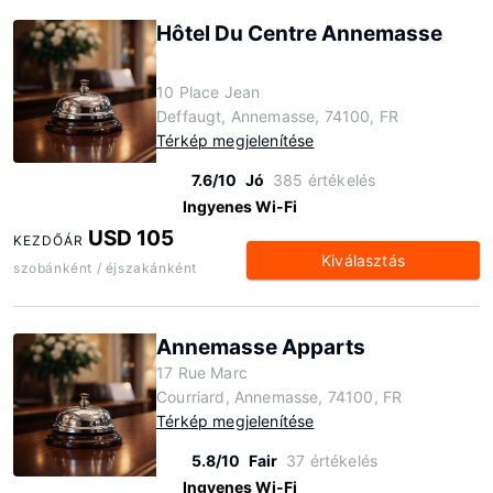
Hôtel Du Centre Annemasse
10 Place Jean
Deffaugt, Annemasse, 74100, FR
Térkép megjelenítése
7.6/10
Jó
385 értékelés
Ingyenes Wi-Fi
USD 105
KEZDŐÁR
Kiválasztás
szobánként / éjszakánként
Annemasse Apparts
17 Rue Marc
Courriard, Annemasse, 74100, FR
Térkép megjelenítése
5.8/10
Fair
37 értékelés
Ingyenes Wi-Fi