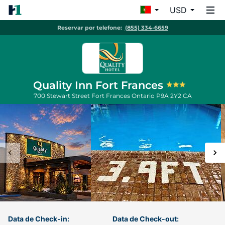
USD
Reservar por telefone:
(855) 334-6659
Quality Inn Fort Frances
700 Stewart Street
Fort Frances
Ontario
P9A 2Y2
CA
Data de Check-in:
Data de Check-out: