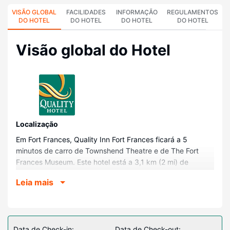
VISÃO GLOBAL
FACILIDADES
INFORMAÇÃO
REGULAMENTOS
DO HOTEL
DO HOTEL
DO HOTEL
DO HOTEL
Visão global do Hotel
Localização
Em Fort Frances, Quality Inn Fort Frances ficará a 5
minutos de carro de Townshend Theatre e de The Fort
Frances Museum. Este hotel está a 3,1 km (2 mi) de
Biblioteca Pública de Fort Frances e a 3,2 km (2 mi) de
Leia mais
Memorial Sports Centre.
Quartos
Sinta-se em casa num dos 70 quartos, com um micro-
ondas e um televisor de ecrã plano. As camas têm
Data de Check-in:
Data de Check-out: