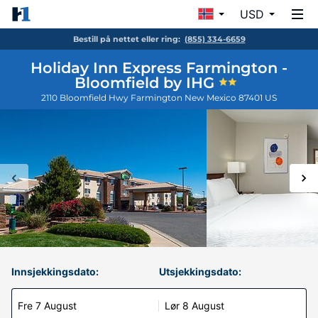
USD
Bestill på nettet eller ring:
(855) 334-6659
Holiday Inn Express Farmington -
Bloomfield by IHG
2110 Bloomfield Hwy
Farmington
New Mexico
87401
US
Innsjekkingsdato:
Utsjekkingsdato:
Fre 7 August
Lør 8 August