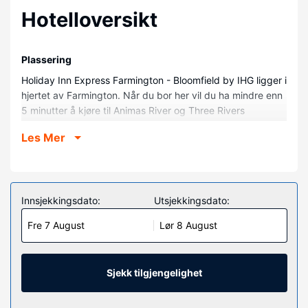
Hotelloversikt
Plassering
Holiday Inn Express Farmington - Bloomfield by IHG ligger i
hjertet av Farmington. Når du bor her vil du ha mindre enn
5 minutter å kjøre til Animas River og Three Rivers
Brewery. Dette hotellet ligger 1,7 mi (2,7 km) unna San
Les Mer
Juan River og 1,8 mi (3 km) unna E3 Children's Museum
and Science Center.
Rom
Føl deg som hjemme i et av de 101 aircondition-avkjølte
Innsjekkingsdato:
Utsjekkingsdato:
gjesterommene, som også har mikrobølgeovn og DVD-
Fre 7 August
Lør 8 August
spiller. Sengen har overmadrass og sengetøy av topp
kvalitet. Underholdningen er sikret med en 32-tommers
flatskjerm-TV med parabol-TV, og wi-fi (inkludert) gjør at
du kan holde deg oppdatert. Rommene har privat bad
Sjekk tilgjengelighet
med toalettartikler (inkludert) og hårføner.