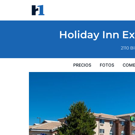
Holiday Inn Express Farmington - Bloomfi
Precios
Fotos
Comentarios
Mapa
Servicios
I
Holiday Inn E
2110 B
PRECIOS
FOTOS
COME