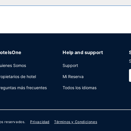
na de 06:00 a 09:30, mientras que el horario de sábados y domingos
s, check-out exprés y tintorería a tu disposición. Hay un aparcamient
otelsOne
Help and support
S
uienes Somos
Support
ropietarios de hotel
Mi Reserva
reguntas más frecuentes
Todos los idiomas
os reservados.
Privacidad
Términos y Condiciones