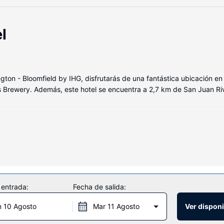
l
ngton - Bloomfield by IHG, disfrutarás de una fantástica ubicación 
s Brewery. Además, este hotel se encuentra a 2,7 km de San Juan R
a de las 101 habitaciones con aire acondicionado, microondas y re
ropa de cama de alta calidad para descansar plácidamente. La conexi
evisión de pantalla plana de 32 pulgadas con canales por satélite. El
 entrada:
Fecha de salida:
ativas como una piscina cubierta, una bañera de hidromasaje y gimnasi
s, una tienda de recuerdos y una televisión en la zona común. Si quier
n 10 Agosto
Mar 11 Agosto
Ver disponi