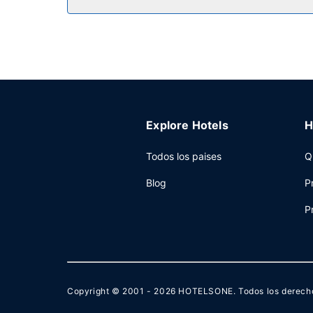
Restaurante
El desayuno bufé gratuito se ofrece entre sema
Otros servicios
Tendrás un centro de negocios abierto las 24 hora
Explore Hotels
H
Todos los paises
Q
Blog
P
P
Copyright © 2001 - 2026
HOTELSONE
. Todos los derech