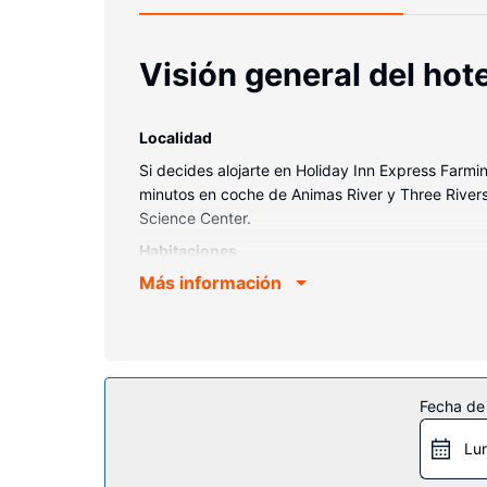
Visión general del hote
Localidad
Si decides alojarte en Holiday Inn Express Farmi
minutos en coche de Animas River y Three River
Science Center.
Habitaciones
Más información
Te sentirás como en tu propia casa en cualquier
colchones con una capa de acolchado adicional y 
todo. Para tus momentos de ocio, tendrás una tel
higiene personal gratuitos y secadores de pelo.
Servicios hotel
Fecha de
Para tus ratos libres, tienes instalaciones recre
Encontrarás también conexión a Internet wifi grati
Lu
de transporte gratuito.