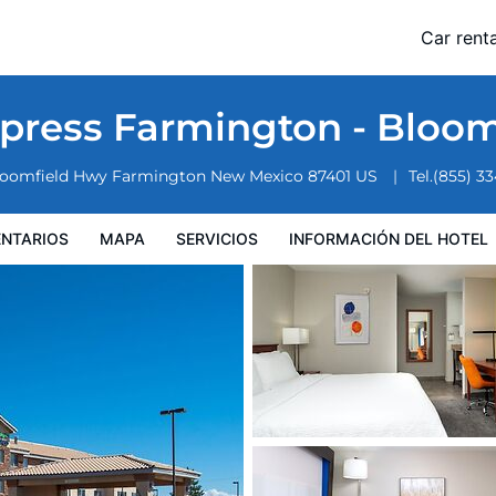
eld by IHG
Car renta
nformación del hotel
Condiciones especiales
xpress Farmington - Bloom
loomfield Hwy
Farmington
New Mexico
87401
US
Tel.
(855) 3
NTARIOS
MAPA
SERVICIOS
INFORMACIÓN DEL HOTEL