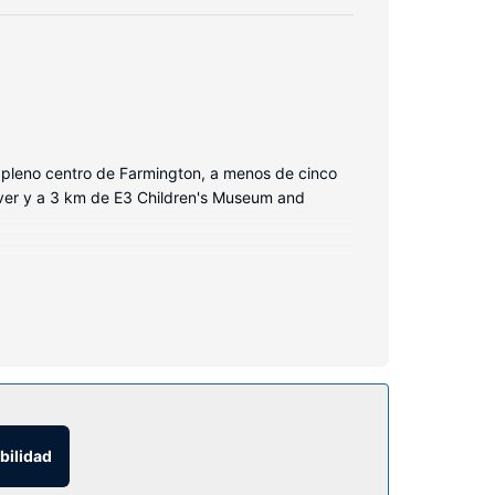
en pleno centro de Farmington, a menos de cinco
iver y a 3 km de E3 Children's Museum and
productor de DVD. Las camas cuentan con
ón wifi gratis te permitirá estar al tanto de
 baño privado está provisto de artículos de
o abierto las 24 horas a tu disposición.
es probar suerte en el casino, utiliza el servicio
bilidad