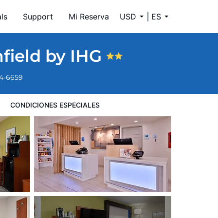
ls
Support
Mi Reserva
USD
ES
field by IHG
34-6659
CONDICIONES ESPECIALES