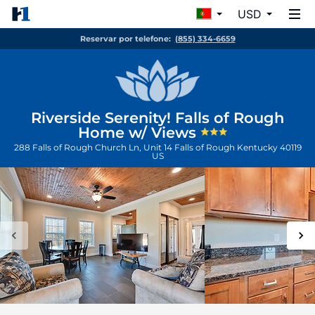
USD
Reservar por telefone:
(855) 334-6659
Riverside Serenity! Falls of Rough
Home w/ Views
288 Falls of Rough Church Ln, Unit 14
Falls of Rough
Kentucky
40119
US