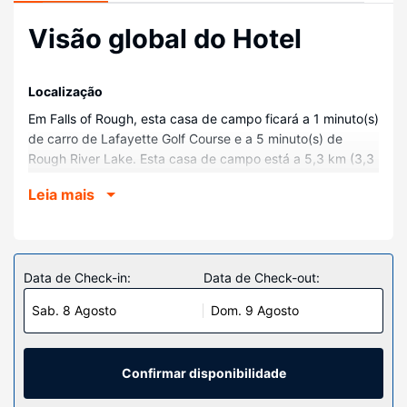
Visão global do Hotel
Localização
Em Falls of Rough, esta casa de campo ficará a 1 minuto(s)
de carro de Lafayette Golf Course e a 5 minuto(s) de
Rough River Lake. Esta casa de campo está a 5,3 km (3,3
mi) de Rough River Dam State Resort Park e a 24,2 km
Leia mais
(15,1 mi) de Pine Knob Theatre.
Quartos
Sinta-se em casa nesta casa de campo com ar
condicionado, cozinha, um forno e uma placa de cozinha.
Data de Check-in:
Data de Check-out:
As comodidades incluem um micro-ondas e uma máquina
Sab. 8 Agosto
Dom. 9 Agosto
de lavar roupa.
Serviço do hotel
Algumas das comodidades e serviços em destaque
Confirmar disponibilidade
incluem Wi-fi grátis e churrasqueiras.