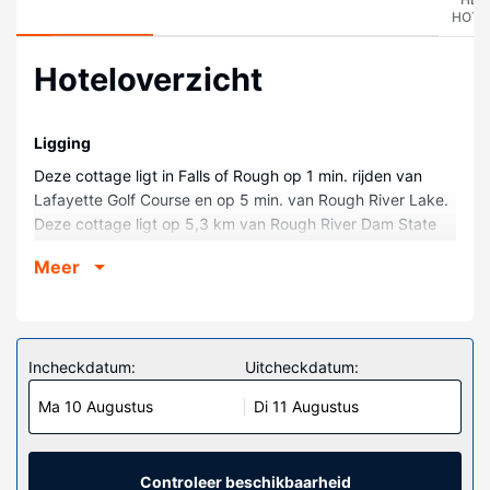
HOTE
Hoteloverzicht
Ligging
Deze cottage ligt in Falls of Rough op 1 min. rijden van
Lafayette Golf Course en op 5 min. van Rough River Lake.
Deze cottage ligt op 5,3 km van Rough River Dam State
Resort Park en op 24,2 km van Pine Knob Theatre.
Meer
Kamers
Maak het je gemakkelijk in deze cottage die beschikt over
airconditioning en een keuken met een oven en een
kookplaat. Er zijn verschillende voorzieningen aanwezig,
Incheckdatum:
Uitcheckdatum:
waaronder een magnetron en een wasmachine.
Ma 10 Augustus
Di 11 Augustus
Algemene voorziening
Profiteer van de handige voorzieningen zoals gratis wifi en
barbecues.
Controleer beschikbaarheid