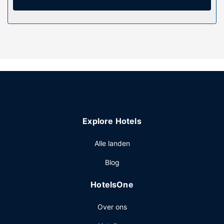
Overige voorzieningen
Ter plaatse heb je gratis parkeerplaatsen.
Explore Hotels
Alle landen
Blog
HotelsOne
Over ons