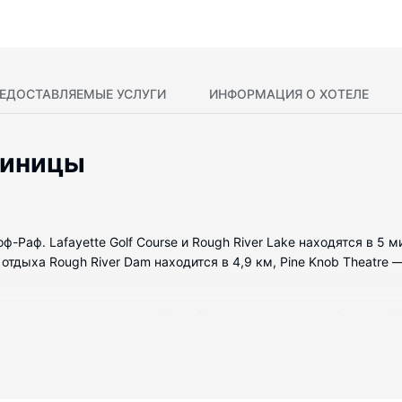
ЕДОСТАВЛЯЕМЫЕ УСЛУГИ
ИНФОРМАЦИЯ О ХОТЕЛЕ
тиницы
-Раф. Lafayette Golf Course и Rough River Lake находятся в 5 
дыха Rough River Dam находится в 4,9 км, Pine Knob Theatre — 
 с кондиционированием. У вас будет кухня с духовкой и плитой
ства как бесплатный беспроводной доступ в интернет и грили д