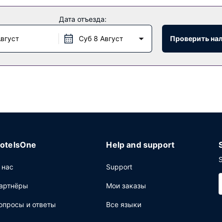
Дата отъезда:
я парковка.
Август
Суб 8 Август
Проверить на
otelsOne
Help and support
S
 нас
Support
артнёры
Мои заказы
опросы и ответы
Все языки