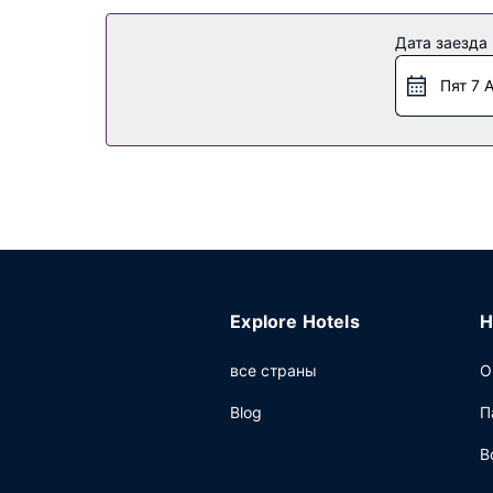
Другие особенности
Дата заезда
Предоставляется бесплатная самостоятельна
Пят 7 
Explore Hotels
H
все страны
О
Blog
П
В