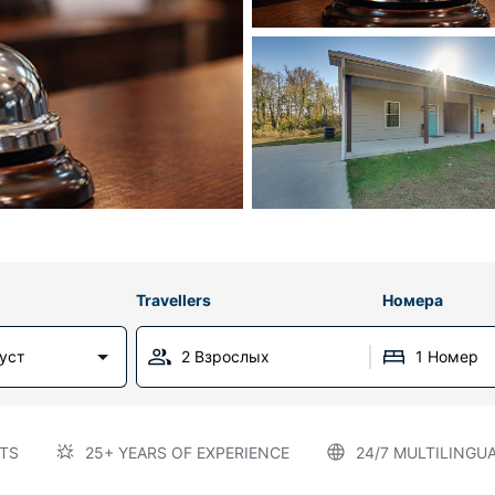
Travellers
Номера
густ
2 Взрослых
1 Номер
TS
25+ YEARS OF EXPERIENCE
24/7 MULTILINGU