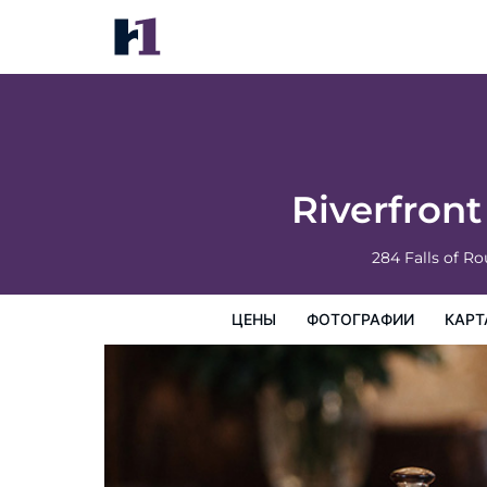
Riverfront Family Escape in Falls of Rough
цены
Фотографии
Карта
Предоставляемые у
Riverfront
284 Falls of R
ЦЕНЫ
ФОТОГРАФИИ
КАРТ