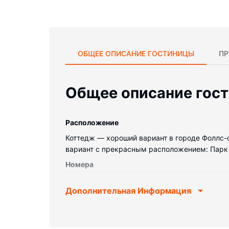
ОБЩЕЕ ОПИСАНИЕ ГОСТИНИЦЫ
ПР
Общее описание гос
Pасположение
Коттедж — хороший вариант в городе Фоллс-оф
вариант с прекрасным расположением: Парк от
Номера
Располагайтесь с комфортом в этом коттедже
Дополнительная Информация
потолочный вентилятор.
Особенности объекта
Гостям предоставляются такие услуги и удоб