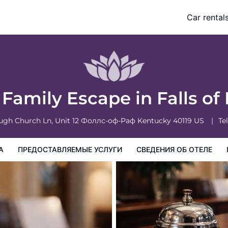
!
Car rental
слуги
Сведения об отеле
Порядок проживания в Отеле
 Family Escape in Falls o
ough Church Ln, Unit 12
Фоллс-оф-Раф
Kentucky
40119
US
Tel
А
ПРЕДОСТАВЛЯЕМЫЕ УСЛУГИ
СВЕДЕНИЯ ОБ ОТЕЛЕ