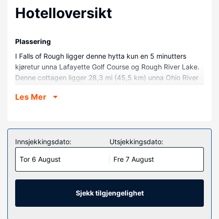
Hotelloversikt
Plassering
I Falls of Rough ligger denne hytta kun en 5 minutters
kjøretur unna Lafayette Golf Course og Rough River Lake.
Denne cottagen ligger 28,3 mi (45,5 km) unna Ohio River
og 3,1 mi (4,9 km) unna Rough River Dam State Resort
Les Mer
Park.
Rom
Føl deg som hjemme på denne hytta, som er utstyrt med
airconditioning og et kjøkken med stekeovn og
Innsjekkingsdato:
Utsjekkingsdato:
komfyrtopp. Bekvemmelighetene omfatter mikrobølgeovn
Tor 6 August
Fre 7 August
og takvifte.
Fasiliteter på eiendommen
Dra nytte av stedets fasiliteter, som wi-fi (inkludert) og
Sjekk tilgjengelighet
grill.
Andre fasiliteter