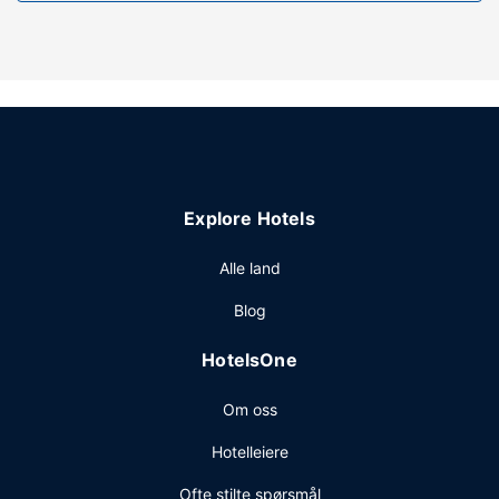
Gjestene tilbys ubetjent parkering (inkludert) på stedet.
Explore Hotels
Alle land
Blog
HotelsOne
Om oss
Hotelleiere
Ofte stilte spørsmål